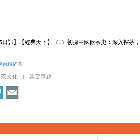
2月15日訊】【經典天下】（1）初探中國飲茶史：深入探茶
視台粉絲團
茶文化
其它專題
|