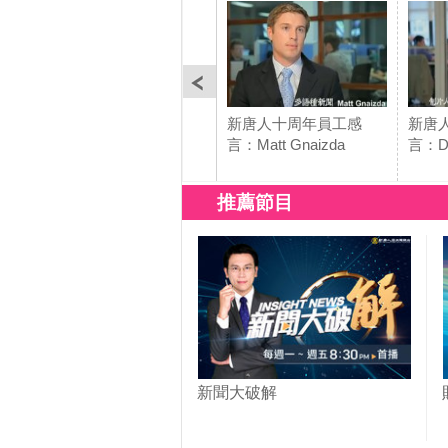
新唐人十周年員工感
新唐
言：Matt Gnaizda
言：Da
推薦節目
新聞大破解