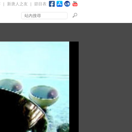
賽
|
新唐人之友
|
節目表