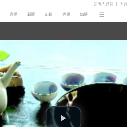
新唐人影音
|
大
直播
新聞
節目
專題
點播