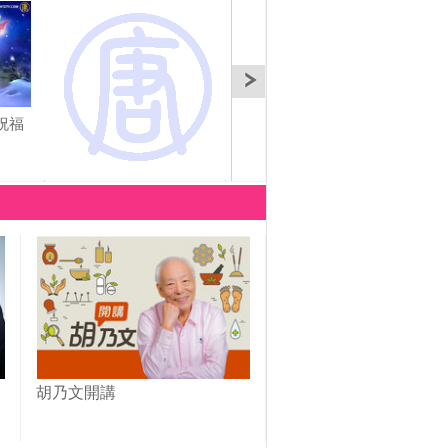
祝福
【預告】神韻藝術團合
【短片】觀眾眼中的神
三退
唱團2011演唱會實況
韻（英）
年1
胡乃文開講