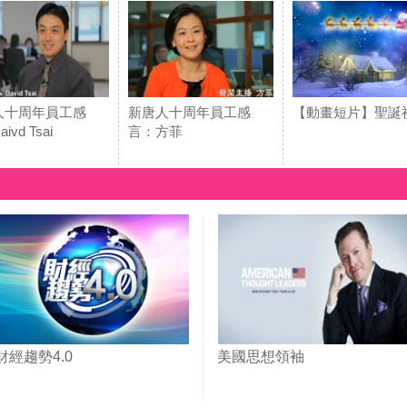
人十周年員工感
新唐人十周年員工感
【動畫短片】聖誕
ivd Tsai
言：方菲
財經趨勢4.0
美國思想領袖