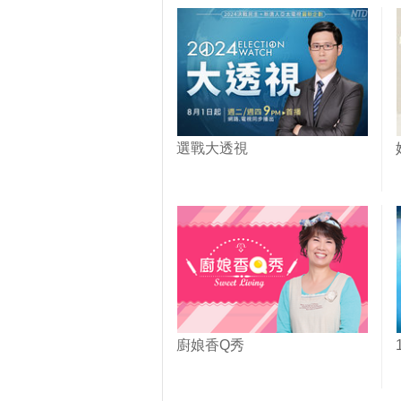
選戰大透視
廚娘香Q秀