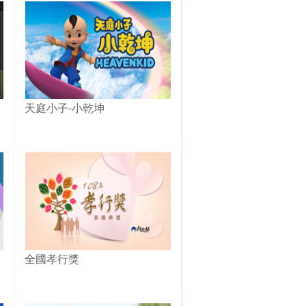
天庭小子-小乾坤
全國孝行獎