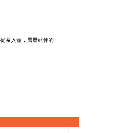
，從茶入壺，層層延伸的