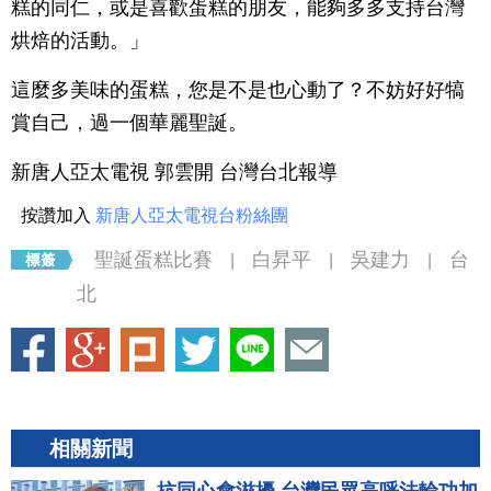
糕的同仁，或是喜歡蛋糕的朋友，能夠多多支持台灣
烘焙的活動。」
這麼多美味的蛋糕，您是不是也心動了？不妨好好犒
賞自己，過一個華麗聖誕。
新唐人亞太電視 郭雲開 台灣台北報導
按讚加入
新唐人亞太電視台粉絲團
聖誕蛋糕比賽
白昇平
吳建力
台
|
|
|
北
相關新聞