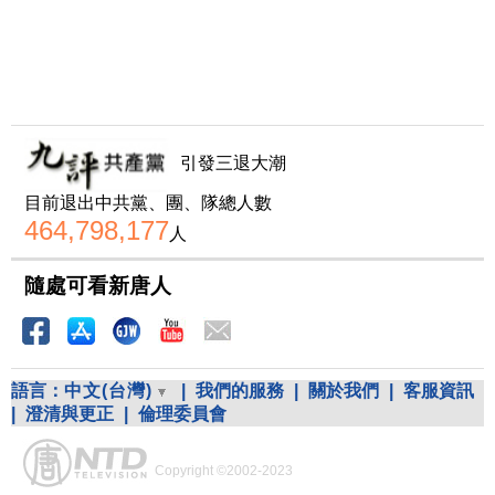
引發三退大潮
目前退出中共黨、團、隊總人數
464,798,177
人
隨處可看新唐人
語言：
中文(台灣)
|
我們的服務
|
關於我們
|
客服資訊
|
澄清與更正
|
倫理委員會
Copyright ©2002-2023