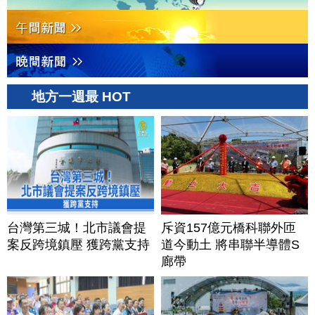
地方一週最 HOT
台灣第三城！北市議會提
斥資157億元橋科聯外匝
案反跨境鎮壓 獲跨黨支持
道今動土 將串聯半導體S
廊帶