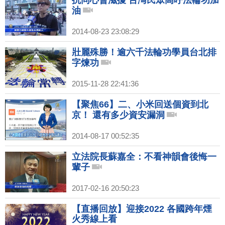
抗同心會滋擾 台灣民眾高呼法輪功加
油
2014-08-23 23:08:29
壯麗殊勝！逾六千法輪功學員台北排
字煉功
2015-11-28 22:41:36
【聚焦66】二、小米回送個資到北
京！ 還有多少資安漏洞
2014-08-17 00:52:35
立法院長蘇嘉全：不看神韻會後悔一
輩子
2017-02-16 20:50:23
【直播回放】迎接2022 各國跨年煙
火秀線上看