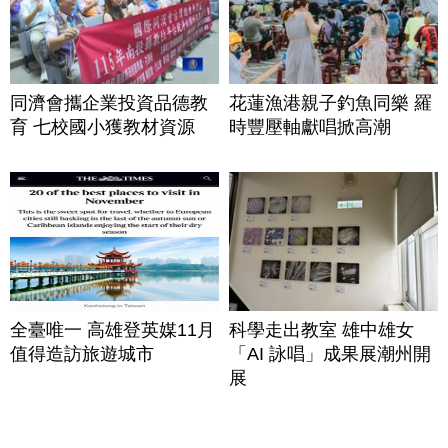
同濟會攜企業投資品德教
花蓮漁港親子釣魚同樂 羅
育 七校國小獲教材資源
時豐壓軸獻唱掀高潮
全臺唯一 高雄登英媒11月
科學走出教室 雄中雄女
值得造訪旅遊城市
「AI 詠唱」成果展潮州開
展