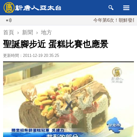
今年第6次！朝鮮發射彈道導彈
首頁
›
新聞
›
地方
聖誕腳步近 蛋糕比賽也應景
更新時間：2011-12-19 20:35:25