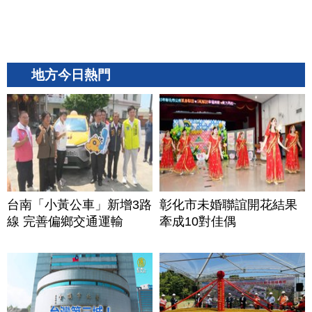
地方今日熱門
台南「小黃公車」新增3路
彰化市未婚聯誼開花結果
線 完善偏鄉交通運輸
牽成10對佳偶