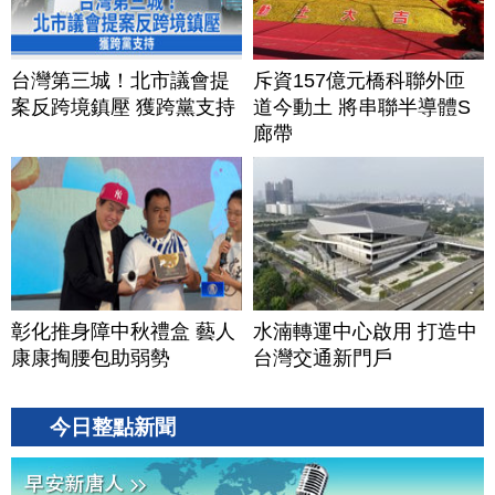
台灣第三城！北市議會提
斥資157億元橋科聯外匝
案反跨境鎮壓 獲跨黨支持
道今動土 將串聯半導體S
廊帶
彰化推身障中秋禮盒 藝人
水湳轉運中心啟用 打造中
康康掏腰包助弱勢
台灣交通新門戶
今日整點新聞