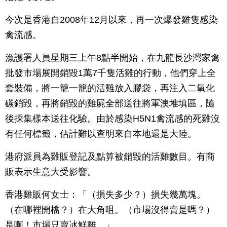
今次是香港自2008年12月以來，再一次爆發雞隻感染
禽流感。
漁護署人員星期三上午8點半開始，在九龍長沙灣家禽
批發市場展開銷毀1萬7千隻活雞的行動，他們穿上全
套裝備，將一籠一籠的活雞放入膠袋，再注入二氧化
碳銷毀，再將銷毀的雞屍全部送往將軍澳堆填區，隨
後採集樣本送往化驗。由於感染H5N1禽流感的死雞沒
有任何標籤，估計難以查明來自本地還是大陸。
港府派員為雞販登記及點算被銷毀的活雞數目。有商
販表示生意大受影響。
香港雞販何女士：「（損失多少？）損失幾萬塊。
（在哪裡開檔？）在大角咀。（市場沒得賣是嗎？）
是啊！市場只賣冰鮮雞。」