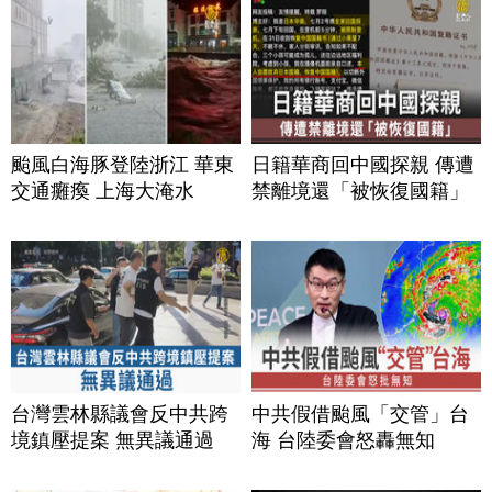
颱風白海豚登陸浙江 華東
日籍華商回中國探親 傳遭
交通癱瘓 上海大淹水
禁離境還「被恢復國籍」
台灣雲林縣議會反中共跨
中共假借颱風「交管」台
境鎮壓提案 無異議通過
海 台陸委會怒轟無知