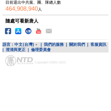
目前退出中共黨、團、隊總人數
464,908,940
人
隨處可看新唐人
語言：
中文(台灣)
|
我們的服務
|
關於我們
|
客服資訊
|
澄清與更正
|
倫理委員會
Copyright ©2002-2023