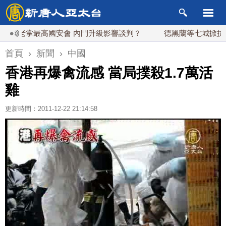
掌最高國安會 內鬥升級影響談判？
德黑蘭等七城掀抗議 聚
首頁
›
新聞
›
中國
香港再爆禽流感 當局撲殺1.7萬活
雞
更新時間：2011-12-22 21:14:58