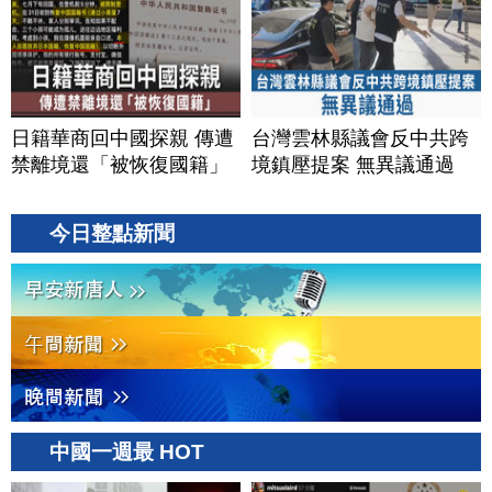
日籍華商回中國探親 傳遭
台灣雲林縣議會反中共跨
禁離境還「被恢復國籍」
境鎮壓提案 無異議通過
今日整點新聞
中國一週最 HOT