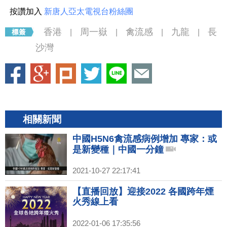
按讚加入
新唐人亞太電視台粉絲團
香港
周一嶽
禽流感
九龍
長
|
|
|
|
沙灣
相關新聞
中國H5N6禽流感病例增加 專家：或
是新變種｜中國一分鐘
2021-10-27 22:17:41
【直播回放】迎接2022 各國跨年煙
火秀線上看
2022-01-06 17:35:56