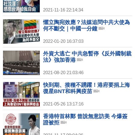
2021-11-16 22:14:34
懼立陶宛效應？法媒追問中共大使為
何不斷交｜中國一分鐘
2022-01-20 16:37:03
外資大逃亡 中共急暫停《反外國制裁
法》強加香港
2021-08-20 21:03:46
快到期、接種不踴躍！港府要捐上海
復星BNT和科興疫苗
2021-05-26 13:17:16
香港特首林鄭 曾說無意訪美 今爆簽
證被拒