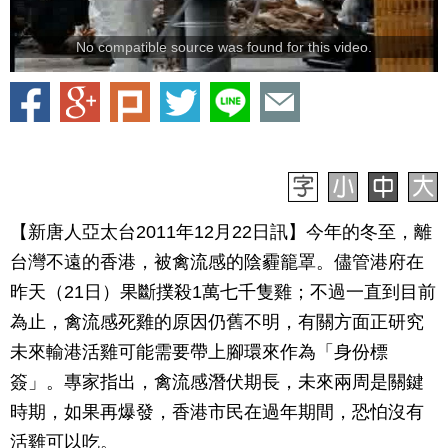
No compatible source was found for this video.
【新唐人亞太台2011年12月22日訊】今年的冬至，離
台灣不遠的香港，被禽流感的陰霾籠罩。儘管港府在
昨天（21日）果斷撲殺1萬七千隻雞；不過一直到目前
為止，禽流感死雞的原因仍舊不明，有關方面正研究
未來輸港活雞可能需要帶上腳環來作為「身份標
簽」。專家指出，禽流感潛伏期長，未來兩周是關鍵
時期，如果再爆發，香港市民在過年期間，恐怕沒有
活雞可以吃。