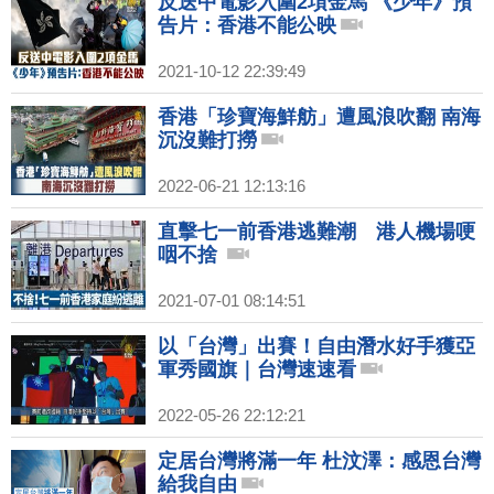
反送中電影入圍2項金馬 《少年》預
告片：香港不能公映
2021-10-12 22:39:49
香港「珍寶海鮮舫」遭風浪吹翻 南海
沉沒難打撈
2022-06-21 12:13:16
直擊七一前香港逃難潮 港人機場哽
咽不捨
2021-07-01 08:14:51
以「台灣」出賽！自由潛水好手獲亞
軍秀國旗｜台灣速速看
2022-05-26 22:12:21
定居台灣將滿一年 杜汶澤：感恩台灣
給我自由