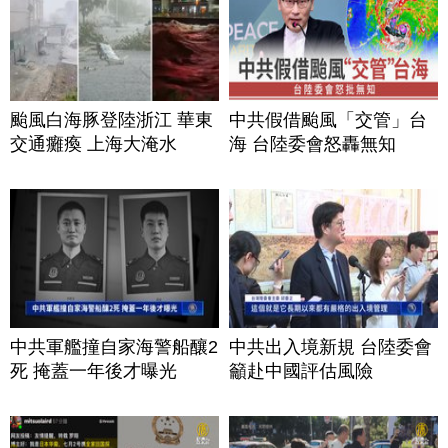
颱風白海豚登陸浙江 華東
中共假借颱風「交管」台
交通癱瘓 上海大淹水
海 台陸委會怒轟無知
中共軍艦撞自家海警船釀2
中共出入境新規 台陸委會
死 掩蓋一年後才曝光
籲赴中國評估風險