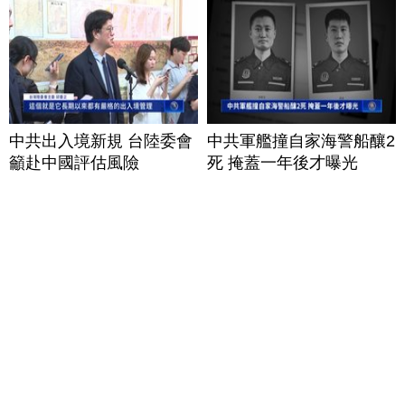
中共出入境新規 台陸委會
中共軍艦撞自家海警船釀2
籲赴中國評估風險
死 掩蓋一年後才曝光