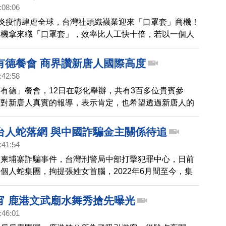
聽他的故事。
:08:06
肺炎疫情肆虐全球，台灣社頭織襪業迎來「口罩套」商機！
襪機拿來織「口罩套」，效率比人工快十倍，若以一個人
口罩為例，工廠一天可做約2萬多個「布口罩」，可以抵
式口罩，降低醫用口罩需求。
有德餐會 商界讚新唐人國際高度
:42:58
有德」餐會，12日在彰化舉辦，共有3百多位貴賓參
賓對新唐人真實的報導，表示肯定，也希望透過新唐人的
協助台灣的企業走向世界。
台人蛇落網 與中國詐騙金主關係待追
:41:54
，柬埔寨詐騙事件，台灣刑警局中部打擊犯罪中心，日前
個人蛇集團，拘提張姓女首腦，2022年6月間至今，集
被害人出國，另5名被害人則因檢警即時查獲，而尚未出
士表示，柬埔寨西港的詐騙集團，背後都有中國金主，而
宵 鹿港文武廟水舞秀搶先曝光
人蛇集團在這起龐大詐騙網路中的角色，也受到關注。
:46:01