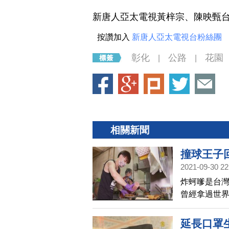
新唐人亞太電視黃梓宗、陳映甄
按讚加入
新唐人亞太電視台粉絲團
彰化
公路
花園
|
|
相關新聞
撞球王子
2021-09-30 22
炸蚵嗲是台
曾經拿過世界
手，許凱綸
自己17、8
延長口罩