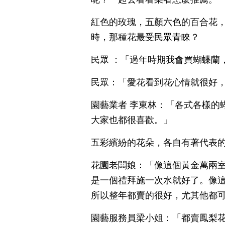
紅色的玫瑰，五顏六色的百合花
時，那種花最受民眾青睞？
民眾 ：「過年時期我會買蝴蝶蘭
民眾：「愛花看到花心情就很好
園藝業者 李東林：「各式各樣的
大家也都很喜歡。」
五彩繽紛的花朵，各自有著代表
花園老闆娘：「像這個黃金萬兩
是一個禮拜施一次水就好了。像
所以整年都賣的很好，尤其他都
園藝服務員梁小姐：「都賣鳳梨