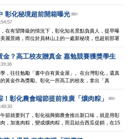
式，吸引許多在地鄉親和貴賓參加，現場相當熱鬧。一起
中 彰化秘境超前開箱曝光
:54:57
緩，在有望降級的情況下，彰化知名景點負責人，提早曝
的美麗景緻，而位於員林山上的一處新秘境，也超前部署
箱。
黃金？高工校友贈真金 嘉勉競賽獲獎學生
:39:36
勤學，往往勉勵「書中自有黃金屋」。在台灣彰化，還真
價的黃金作為獎勵。彰化一所高工的校友，拿出「真
參加全國技能競賽的獲獎學生，金牌選手獲得黃金一兩，
手也有，發出總價32萬新台幣的黃金。
粽！彰化農會端節提前推廣「爌肉粽」
:48:30
端午節就要到了，彰化福興鄉農會推出新口味，就是用彰
肉，加進肉粽，變成爌肉粽，而且結合西瓜促銷，在15
限量買一送一，現場彷彿是百貨公司周年慶，透過鏡頭帶
 。