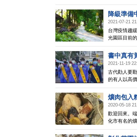
舉行開幕儀
去看看。
降級準備
2021-07-21 21
台灣疫情趨
光園區目前
在鏡頭前開
書中真有
2021-11-19 22
古代勸人要
的有人以高
金」，鼓勵
銀牌、銅牌選
爌肉包入
2020-05-18 21
歡迎回來。
化市有名的爌
日上午推出
您一起去看看