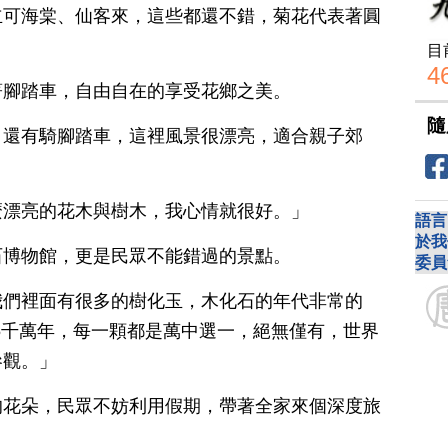
立可海棠、仙客來，這些都還不錯，菊花代表著圓
目
4
著腳踏車，自由自在的享受花鄉之美。
隨
，還有騎腳踏車，這裡風景很漂亮，適合親子郊
麼漂亮的花木與樹木，我心情就很好。」
語言
於我
石博物館，更是民眾不能錯過的景點。
委員
我們裡面有很多的樹化玉，木化石的年代非常的
億5千萬年，每一顆都是萬中選一，絕無僅有，世界
參觀。」
的花朵，民眾不妨利用假期，帶著全家來個深度旅