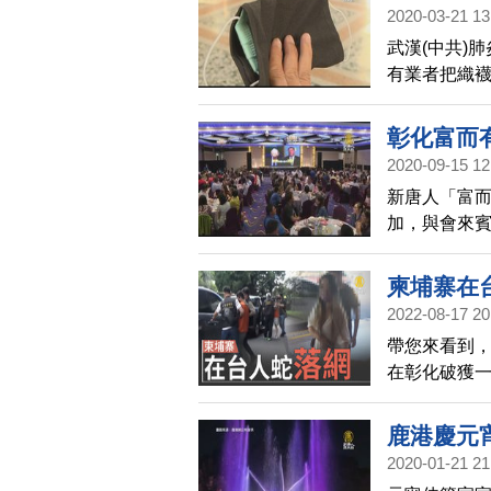
過鏡頭來聽
2020-03-21 13
武漢(中共)
有業者把織
一天使用3個
用6萬個拋棄
彰化富而
2020-09-15 12
新唐人「富而
加，與會來
國際平台，
柬埔寨在
2022-08-17 20
帶您來看到
在彰化破獲一
團已誘騙2名
境。警界人
鹿港慶元
台灣幫派與
2020-01-21 21