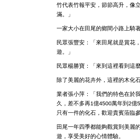
竹代表竹報平安，節節高升，像
滿。」
一家大小在田尾的鄉間小路上騎
民眾張豐安：「來田尾就是賞花
遊。」
民眾楊勝寶：「來到這裡看到這
除了美麗的花卉外，這裡的木化
業者張小萍：「我們的特色在於
久，差不多再1億4500萬年到2
只有一件的化石，歡迎貴賓蒞臨
田尾一年四季都能夠觀賞到美麗
遊，享受美好的心情體驗。