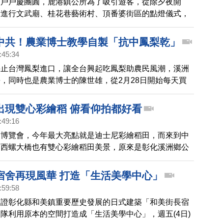
家戶戶慶團圓，鹿港鎮公所為了吸引遊客，從除夕夜開
點進行文武廟、桂花巷藝術村、頂番婆街區的點燈儀式，
武廟內池畔的水舞燈光秀，帶您搶先看 。
中共！農業博士教學自製「抗中鳳梨乾」
:45:34
停止台灣鳳梨進口，讓全台興起吃鳳梨助農民風潮，溪洲
，同時也是農業博士的陳世雄，從2月28日開始每天買
製鳳梨乾，並取名叫「抗中鳳梨乾」。透過鏡頭帶您直
家輕鬆製作鳳梨乾。
出現雙心彩繪稻 俯看仰拍都好看
:49:16
業博覽會，今年最大亮點就是迪士尼彩繪稻田，而來到中
，西螺大橋也有雙心彩繪稻田美景，原來是彰化溪洲鄉公
第四河川局，為了推廣米食，邀請水尾村社區發展協會種
許多民眾來拍照打卡。
宿舍再現風華 打造「生活美學中心」
:59:58
見證彰化縣和美鎮重要歷史發展的日式建築「和美街長宿
隊利用原本的空間打造成「生活美學中心」，週五(4日)