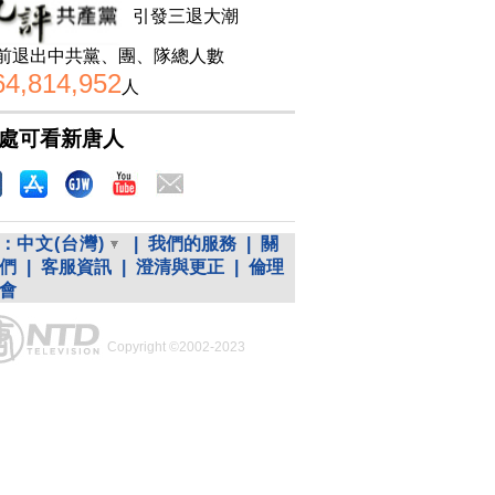
引發三退大潮
前退出中共黨、團、隊總人數
64,814,952
人
處可看新唐人
：
中文(台灣)
|
我們的服務
|
關
們
|
客服資訊
|
澄清與更正
|
倫理
會
Copyright ©2002-2023