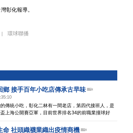
台灣彰化報導。
環球聯播
|
回鄉 接手百年小吃店傳承古早味
:35:10
灣的傳統小吃，彰化二林有一間老店，第四代接班人，是
盃上海公開賽亞軍，目前世界排名34的前職業撞球好
，因為不忍年邁父親辛苦工作，一年多前，毅然決然捨棄
年撞球生涯，回鄉接手家中傳承百年的古早味小吃店，透
生命 社頭織襪業織出疫情商機