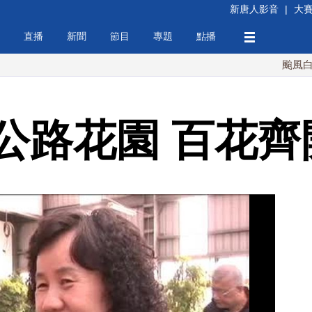
新唐人影音
|
大
直播
新聞
節目
專題
點播
颱風白海豚襲沖
公路花園 百花齊