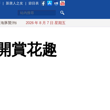
賽
|
新唐人之友
|
節目表
繩 週末最近台灣 10日登陸浙江
2026 年 8 月 7 日 星期五
川普預透露美伊談判進展 美
開賞花趣