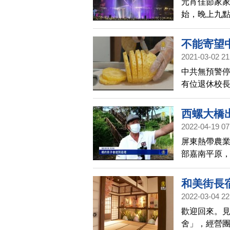
元宵佳節家
始，晚上九
同時也開啟文
不能寄望
2021-03-02 21
中共無預警
有位退休校長
鳳梨回家自
擊，如何在
西螺大橋
2022-04-19 07
屏東熱帶農
部嘉南平原
所、經濟部
下的，吸引
和美街長
2022-03-04 22
歡迎回來。
舍」，經營團