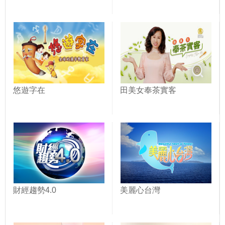
悠遊字在
田美女奉茶實客
財經趨勢4.0
美麗心台灣