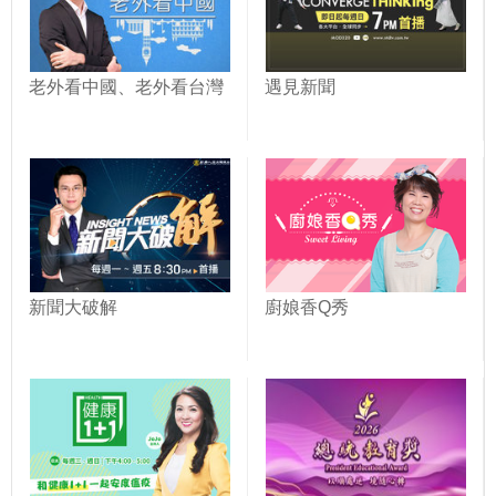
老外看中國、老外看台灣
遇見新聞
新聞大破解
廚娘香Q秀