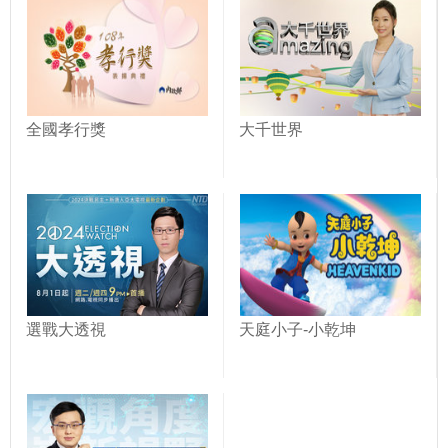
全國孝行獎
大千世界
選戰大透視
天庭小子-小乾坤