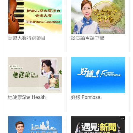
音樂大賽特別節目
談古論今話中醫
她健康She Health
好樣!Formosa