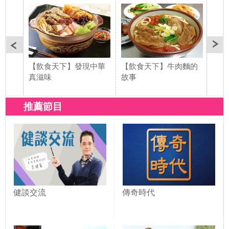
【飲食天下】發現中華
【飲食天下】牛肉麵的
飲食
真滋味
故事
推薦節目
健談交流
傳奇時代