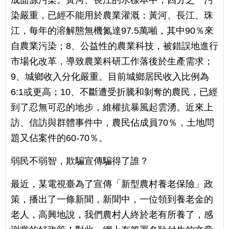
染嚴重，已經不能用於農業灌溉；黃河、長江、珠
江，每年的溶解態無機氮達97.5萬噸，其中90％來
自農業污染；8、公益性的農業科技，被錯誤地進行
市場化改革，導致農業科研工作落後於生產需求；
9、城鄉收入分化嚴重。目前城鄉居民收入比例為
6:1或更高；10、不斷遭受折騰和剝奪的農民，已經
到了忍無可忍的地步，維權抗暴風起雲湧。近來上
訪、信訪與群體事件中，農民佔成員70％，土地問
題又佔案件的60-70％。
弱民不弱智，欺騙宣傳騙得了誰？
最近，某電視臺為了宣傳「新型農村養老保險」政
策，播出了一條新聞，新聞中，一位領到養老金的
老人，高興地說，我們農村人終於老有所養了，感