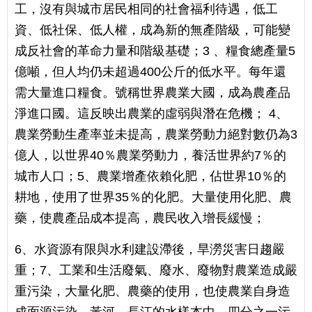
工，沒有與城市居民相同的社會福利待遇，低工
資、低社保、低人權，成為新的無產階級，可能變
成反社會的革命力量和階級基礎；3 、糧食總產量5
億噸，但人均仍未超過400公斤的低水平。每年還
需大量進口糧食。號稱世界農業大國，成為農產品
淨進口國。這反映出農業的虛弱與潛在危機； 4、
農業勞動生產率並未提高，農業勞動力絕對數仍為3
億人，以世界40％農業勞動力，養活世界約7％的
城市人口；5、農業增產依賴化肥，佔世界10％的
耕地，使用了世界35％的化肥。大量使用化肥、農
藥，使農產品成本提高，農民收入增長緩慢；
6、水資源有限與水利建設滯後，旱澇災害日趨嚴
重；7、工業和生活廢氣、廢水、廢物對農業造成嚴
重污染，大量化肥、農藥的使用，也使農業自身造
成面源污染。黃河、長江的水樣本中，四分之一污