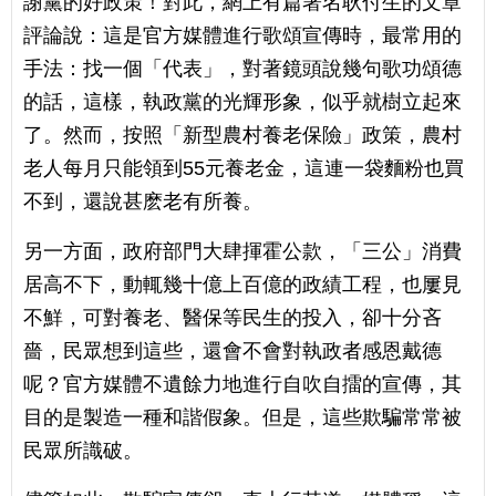
謝黨的好政策！對此，網上有篇署名耿付生的文章
評論說：這是官方媒體進行歌頌宣傳時，最常用的
手法：找一個「代表」，對著鏡頭說幾句歌功頌德
的話，這樣，執政黨的光輝形象，似乎就樹立起來
了。然而，按照「新型農村養老保險」政策，農村
老人每月只能領到55元養老金，這連一袋麵粉也買
不到，還說甚麽老有所養。
另一方面，政府部門大肆揮霍公款，「三公」消費
居高不下，動輒幾十億上百億的政績工程，也屢見
不鮮，可對養老、醫保等民生的投入，卻十分吝
嗇，民眾想到這些，還會不會對執政者感恩戴德
呢？官方媒體不遺餘力地進行自吹自擂的宣傳，其
目的是製造一種和諧假象。但是，這些欺騙常常被
民眾所識破。