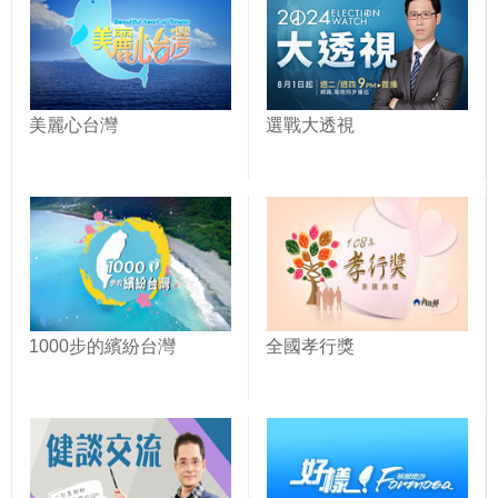
美麗心台灣
選戰大透視
1000步的繽紛台灣
全國孝行獎