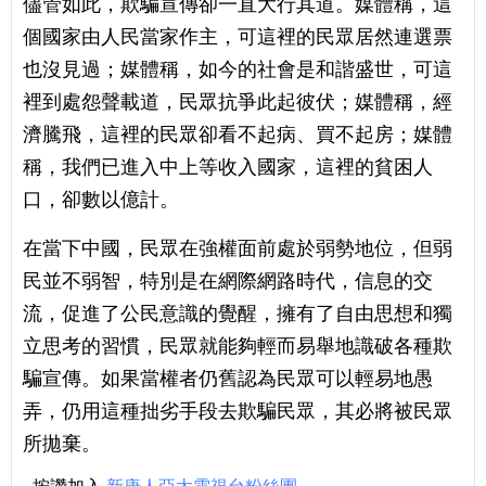
儘管如此，欺騙宣傳卻一直大行其道。媒體稱，這
個國家由人民當家作主，可這裡的民眾居然連選票
也沒見過；媒體稱，如今的社會是和諧盛世，可這
裡到處怨聲載道，民眾抗爭此起彼伏；媒體稱，經
濟騰飛，這裡的民眾卻看不起病、買不起房；媒體
稱，我們已進入中上等收入國家，這裡的貧困人
口，卻數以億計。
在當下中國，民眾在強權面前處於弱勢地位，但弱
民並不弱智，特別是在網際網路時代，信息的交
流，促進了公民意識的覺醒，擁有了自由思想和獨
立思考的習慣，民眾就能夠輕而易舉地識破各種欺
騙宣傳。如果當權者仍舊認為民眾可以輕易地愚
弄，仍用這種拙劣手段去欺騙民眾，其必將被民眾
所拋棄。