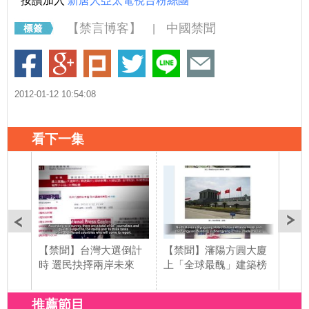
按讚加入
新唐人亞太電視台粉絲團
【禁言博客】
中國禁聞
|
2012-01-12 10:54:08
看下一集
【禁聞】台灣大選倒計
【禁聞】瀋陽方圓大廈
【禁
時 選民抉擇兩岸未來
上「全球最醜」建築榜
息費
推薦節目