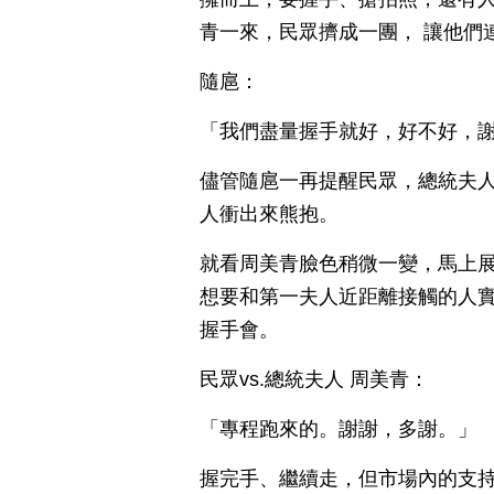
青一來，民眾擠成一團， 讓他們
隨扈：
「我們盡量握手就好，好不好，
儘管隨扈一再提醒民眾，總統夫
人衝出來熊抱。
就看周美青臉色稍微一變，馬上
想要和第一夫人近距離接觸的人
握手會。
民眾vs.總統夫人 周美青：
「專程跑來的。謝謝，多謝。」
握完手、繼續走，但市場內的支