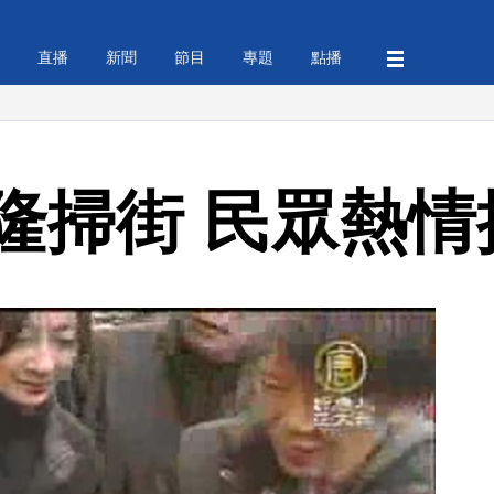
直播
新聞
節目
專題
點播
隆掃街 民眾熱情