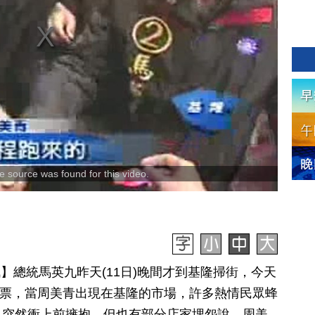
 source was found for this video.
日訊】總統馬英九昨天(11日)晚間才到基隆掃街，今天
場拜票，當周美青出現在基隆的市場，許多熱情民眾蜂
人突然衝上前擁抱，但也有部分店家埋怨說，周美