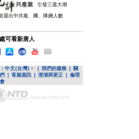
引發三退大潮
前退出中共黨、團、隊總人數
處可看新唐人
：
中文(台灣)
|
我們的服務
|
關
們
|
客服資訊
|
澄清與更正
|
倫理
會
Copyright ©2002-2026