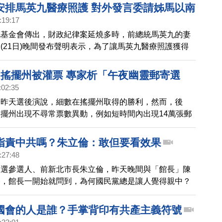
接做民調。
安排馬英九醫療照護 對外發言委請姊馬以南
:19:17
九基金會傳出，財政紀律案延燒多時，前總統馬英九的妻
(21日)晚間發布聲明表示，為了讓馬英九醫療照護獲得
對外發言由馬英九的姐姐馬以南為主。馬英九基金會隨即
馬家決定，後續安排將依馬英九意見處理。
3搖擺州被灌票 專家析「午夜幽靈郵寄選
:02:35
普昨天選後演說，細數在搖擺州取得的勝利，然而，後
擺州出現不尋常票數異動，例如短時間內出現14萬張郵
都只有投給拜登。川普週三連發推文指出，在賓州﹑威州
，到處都忽然發現大量拜登選票，並說這「對美國來說，
指責中共嗎？朱立倫：敢但要看效果
！」
:27:48
初選參選人、前新北市長朱立倫，昨天晚間與「館長」陳
播，館長一開始就問到，為何國民黨總是讓人覺得親中？
應表示，不論藍綠都應該堅持中華民國，他一定敢嗆中
看能達成什麼效果。
國會的人是誰？手掌背印有共產主義符號