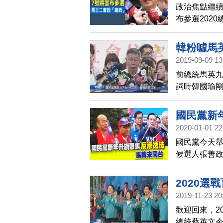
政治焦點繼續
布參選202
選總統相關
對此，馬英
韓粉噓馬
2019-09-09 13
前總統馬英
詞時韓國瑜
(9日)被問
國民黨新
2020-01-01 22
國民黨今天
候選人張善
旗，沒有和
法。
2020
2019-11-23 20
歡迎回來，2
總統蔡英文