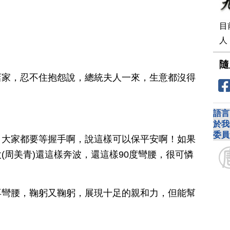
目
人
隨
店家，忍不住抱怨說，總統夫人一來，生意都沒得
語言
於我
委員
，大家都要等握手啊，說這樣可以保平安啊！如果
(周美青)還這樣奔波，還這樣90度彎腰，很可憐
再彎腰，鞠躬又鞠躬，展現十足的親和力，但能幫