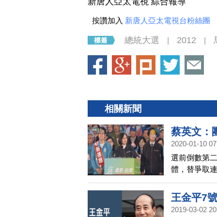
新唐人亞太電視 綜合報導
按讚加入
新唐人亞太電視台粉絲團
總統大選
2012
|
|
相關新聞
蔡英文：
2020-01-10 07
選前倒數第
體，替爭取
挺，蔡英文
要自由、要
王金平7
2019-03-02 20