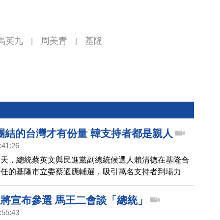
馬英九
周美青
基隆
|
|
團結的台灣才有份量 韓支持者都是親人
:41:26
二天，總統蔡英文與民進黨副總統候選人賴清德在基隆合
連任的基隆市立委蔡適應輔選，吸引萬名支持者到場力
表示，大家要用選票告訴全世界，台灣要主權、要尊嚴、
民主，也要支持者不要太樂觀，民進黨沒有分票的本錢。
號將宣布參選 馬王二會談「總統」
:55:43