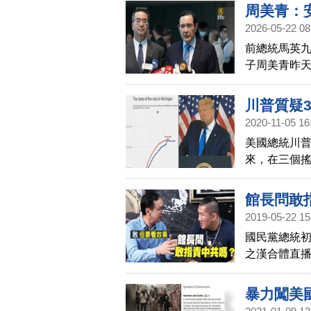
初選，就直
周美青：
2026-05-22 08
前總統馬英
子周美青昨天
妥善安排，
回應，尊重
川普質疑
2020-11-05 16
票」
美國總統川
來，在三個搖
寄選票，全
和密歇根州
館長問敢
是如此糟糕
2019-05-22 15
國民黨總統
之漢合體直
朱立倫就回
共，但是要
暴力闖美