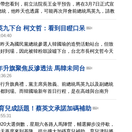
帶您看到，前立法院長王金平預告，將在3月7日正式宣
0總統，他昨天也透露，可能再次拜會前總統馬英九，請教
事情，爭取支持，希望他接受會面，促成「馬王二會」，
九回應，上次他送書給他時，已經見過了。
英九下台 柯文哲：看到目瞪口呆
:04:40
九昨天為國民黨總統參選人韓國瑜的造勢活動站台，但致
剛好到場，因此被韓粉鼓譟噓下台，台北市長柯文哲今天
到對此事的看法時表示，他看到那一幕有點目瞪口呆。
年升旗聚焦反滲透法 馬韓未同台
:36:26
舉行升旗典禮，黨主席吳敦義、前總統馬英九以及副總統
政都到場。而韓國瑜新年首日行程，是在高雄與台南升
馬吳同台。不過兩邊今天都把矛頭指向國會通過的反滲透
選戰育兒成話題！蔡英文承諾加碼補助
:55:31
020大選倒數，星期六各路人馬陣營，輔選腳步沒停歇，
今天再度來到基隆，提出擴大加碼育兒補助，育兒津貼將