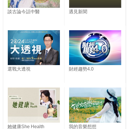
談古論今話中醫
遇見新聞
選戰大透視
財經趨勢4.0
她健康She Health
我的音樂想想