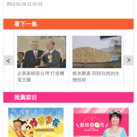
2012-01-29 21:01:01
看下一集
企業家根留台灣 打造機
糙米酵素 回歸自然的生
年關
電王國
物技術
長
推薦節目