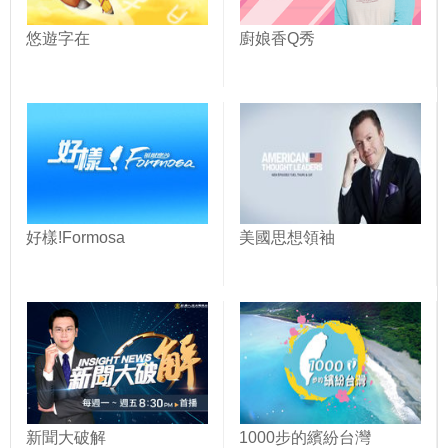
悠遊字在
廚娘香Q秀
好樣!Formosa
美國思想領袖
新聞大破解
1000步的繽紛台灣