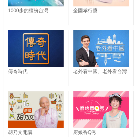
1000步的繽紛台灣
全國孝行獎
傳奇時代
老外看中國、老外看台灣
胡乃文開講
廚娘香Q秀