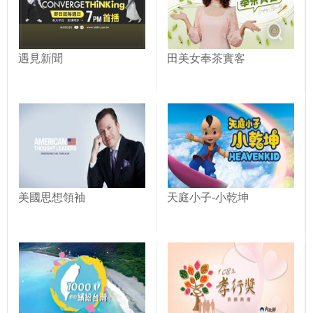
遇見新聞
田美女奉茶實客
美國思想領袖
天庭小子-小乾坤