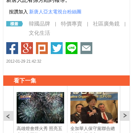
按讚加入
新唐人亞太電視台粉絲團
韓國品牌
特價專賣
社區廣角鏡
|
|
|
文化生活
2012-01-29 21:42:32
看下一集
高雄燈會煙火秀 照亮五
全加華人保守黨聯合總
倫敦