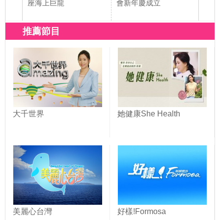
座海上巨龍
會新年慶成立
暨文
推薦節目
大千世界
她健康She Health
美麗心台灣
好樣!Formosa