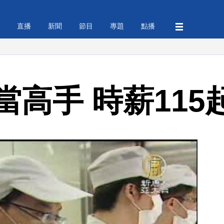
直播
新聞
節目
專題
點播
高手 時薪115