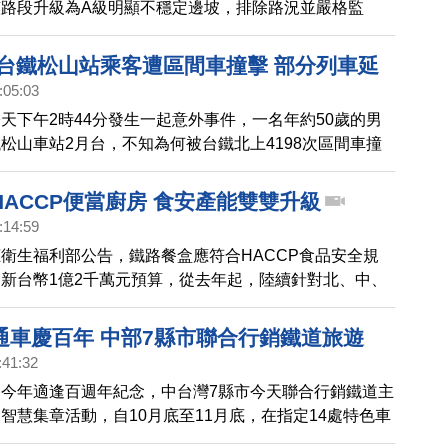
路段升級為A級明顯不穩定邊坡，排除路況並嚴格監
因雨勢不斷暫時停工，但目前仍以8日清晨5點恢復單線
目標。而當天也幸好在大規模土石坍塌前，資深的台鐵司
】台鐵松山站乘客遭區間車撞擊 部分列車延
場就發現不太對勁，立刻機警的通報，向後頭的火車示
:05:03
止意外發生。
天下午2時44分發生一起意外事件，一名年約50歲的男
松山車站2月台，不知為何被台鐵北上4198次區間車撞
南港間暫時改為東正線單雙向線行車。
ACCP便當廚房 食安產能雙雙升級
:14:59
衛生福利部公告，鐵路餐盒應符合HACCP食品安全規
新台幣1億2千萬元預算，從去年起，陸續針對北、中、
站的餐務室進行軟、硬體更新，除了讓民眾吃得更安心，
大幅提升。
通車慶百年 中部7縣市聯合行銷鐵道旅遊
:41:32
今年適逢百週年紀念，中台灣7縣市今天聯合行銷鐵道主
智慧集章活動，自10月底至11月底，在指定14處特色車
個章，即可參加抽獎。