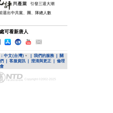
引發三退大潮
前退出中共黨、團、隊總人數
處可看新唐人
：
中文(台灣)
|
我們的服務
|
關
們
|
客服資訊
|
澄清與更正
|
倫理
會
Copyright ©2002-2025