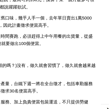
人都說躍躍欲試。
舊口味，幾乎人手一個，去年單日賣出1萬5000
，因此計畫徵求便當高手。
跟時間賽跑，必須趕得上中午用餐的出貨量，從盛
就要做出100個便當。
類的嗎？)沒有，做久就會習慣了，做久就會越來越
升產量，台鐵下週一將在全台徵才，包括車勤服務
徵求30名便當高手。
售服務、加上負責便當包裝運送，不只提供勞健