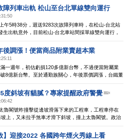
故障列車出軌 松山至台北單線雙向運行
:31:50
)上午5時38分，迴送9283次故障列車時，在松山-台北站
發生出軌意外，目前松山-台北車站間採單線雙向運行，
形，預計8時30分恢復。請趕時間乘客改搭其他交通運
年後調漲！便當商品附業賣超本業
:25:11
滿一週年，初估虧損120多億新台幣，不過便當附屬業
破8億新台幣。至於通勤族關心，年後票價調漲，台鐵董
（13日）))回應，方案預計2月5日闖關董事會，票價報酬率
分之3以下。調漲確切時間表，擇期公布。
45度斜坡有貓膩？專家提醒政府警覺
:06:42
次太魯閣號昨撞擊從邊坡滑落下來的工程車，工程車停在
斜坡上，又未拉手煞車才滑下斜坡，撞上太魯閣號。政治
華在臉書上一連數問質疑，包括肇事工程車為什麼要停在
軌道的斜坡、忘了拉手拉剎車是「陋習」還是平時就知道
】迎接2022 各國跨年煙火秀線上看
會進隧道？4月2日上午是長假第一天乘客最多的時候，