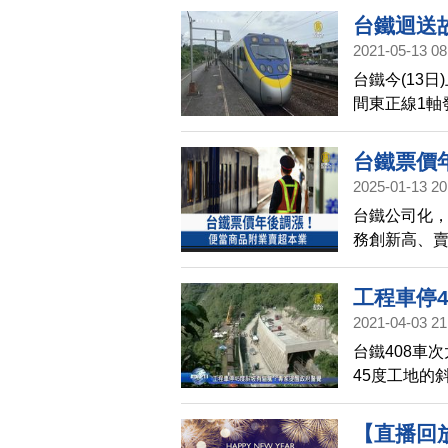
台鐵迴送
2021-05-13 08
台鐵今(13日
間東正線1軸
列車有延誤情
具。
台鐵票價
2025-01-13 20
台鐵公司化，
務創新高、賣
事長今天((
預計落在，百
工程車停
2021-04-03 21
台鐵408車
45度工地的
評論家林保
下面是火車
【直播回放
此時太魯閣號