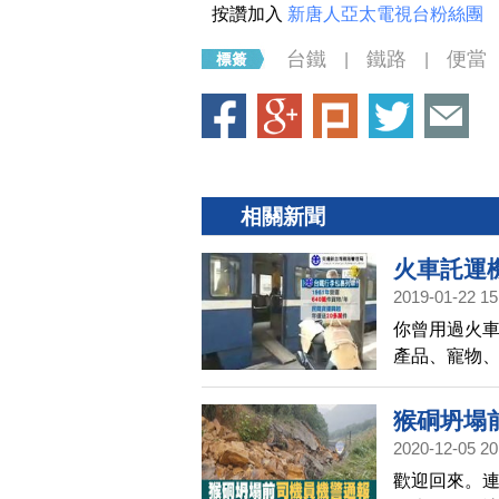
按讚加入
新唐人亞太電視台粉絲團
台鐵
鐵路
便當
|
|
相關新聞
火車託運
2019-01-22 15
你曾用過火車
產品、寵物
務量一年64
定期列車，
猴硐坍塌
2020-12-05 20
歡迎回來。