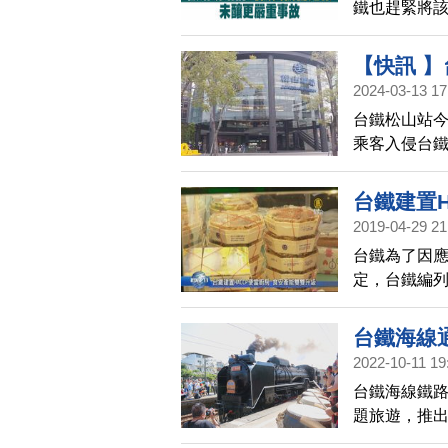
鐵也趕緊將該
控，雖然今天
雙向通車為
【快訊 
機員經過現
2024-03-13 17
誤
警，成功阻
台鐵松山站今
乘客入侵台鐵
上。松山與
台鐵建置H
2019-04-29 21
台鐵為了因應
定，台鐵編列
南、東6個車
便當產量也
台鐵海線
2022-10-11 19
台鐵海線鐵路
題旅遊，推出
站集滿其中4