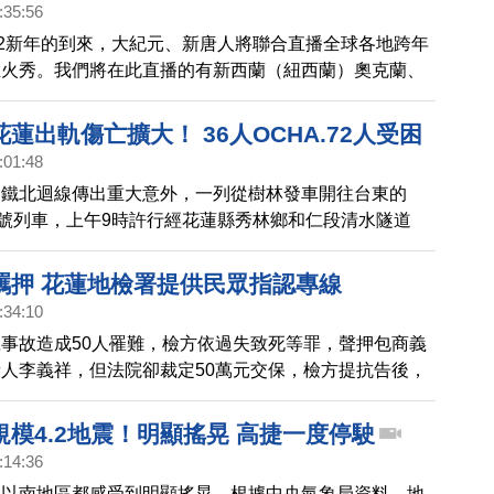
:35:56
老天都不一定算得出來！林保華進一步建議，政府恐怕必
22新年的到來，大紀元、新唐人將聯合直播全球各地跨年
司機進行調查，例如國家認同，有沒有經常去中國等等。
煙火秀。我們將在此直播的有新西蘭（紐西蘭）奧克蘭、
府不必忌諱，這是國安的必須，也督促民眾警覺。血不應
雪梨）、台灣台北、香港、泰國曼谷、迪拜（杜拜）等城
一睹各國慶祝跨年的盛況。
蓮出軌傷亡擴大！ 36人OCHA.72人受困
:01:48
台鐵北迴線傳出重大意外，一列從樹林發車開往台東的
閣號列車，上午9時許行經花蓮縣秀林鄉和仁段清水隧道
生狀況，多節傾斜人員受困，台鐵和消防局都證實確實有
處理中，根據消防署上午訊息，4至5節車廂變形搶救
羈押 花蓮地檢署提供民眾指認專線
:34:10
事故造成50人罹難，檢方依過失致死等罪，聲押包商義
人李義祥，但法院卻裁定50萬元交保，檢方提抗告後，
撤銷原裁定，李義祥昨天下午被警方帶至法院召開羈押庭
，法院最後改裁定羈押禁見，李義祥被解送花蓮看守所。
模4.2地震！明顯搖晃 高捷一度停駛
乘客4日出示照片，顯示李義祥在山坡上觀望太魯閣號表
:14:36
凌晨再公布多張照片，顯示當時山坡上有「一群人」看著
義以南地區都感受到明顯搖晃，根據中央氣象局資料，地