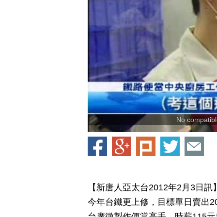
No compatible
【新唐人亞太台2012年2月3日
今年台鐵更上修，目標單日賣出2
台廣徵製作便當高手，時薪115