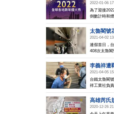
2022-01-06 17
各種巧合連
為了迎接20
須對工程車
倒數計時和
他認為，政
澳洲悉尼（
該白流。
市，讓觀眾
太魯閣號花
2021-04-02 13
連假首日，
408次太魯
時，疑似發
事故，已趕往
李義祥遭
中。
2021-04-05 15
台鐵太魯閣號
祥工業社負責
花蓮高分院
時哽咽道歉
高雄芮氏規
另外，有脫困
2020-12-26 21
情凝重，5日
今天上午嘉