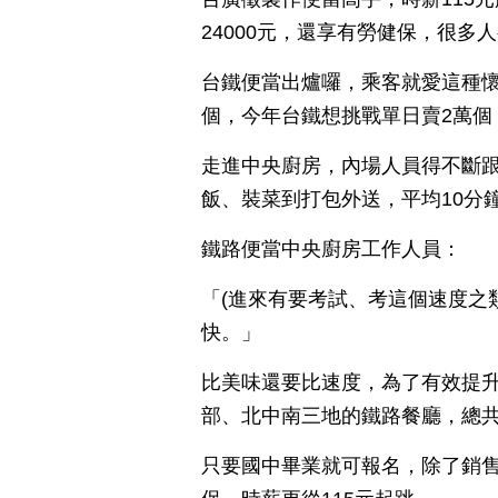
24000元，還享有勞健保，很多
台鐵便當出爐囉，乘客就愛這種懷
個，今年台鐵想挑戰單日賣2萬個
走進中央廚房，內場人員得不斷
飯、裝菜到打包外送，平均10分鐘
鐵路便當中央廚房工作人員：
「(進來有要考試、考這個速度之
快。」
比美味還要比速度，為了有效提
部、北中南三地的鐵路餐廳，總共
只要國中畢業就可報名，除了銷