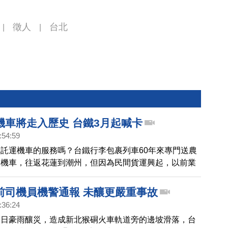
徵人
台北
|
|
機車將走入歷史 台鐵3月起喊卡
:54:59
託運機車的服務嗎？台鐵行李包裹列車60年來專門送農
、機車，往返花蓮到潮州，但因為民間貨運興起，以前業
0萬件，現在僅有20多萬件，讓台鐵決定3月1日開始停駛
託運機車服務跟著停辦，讓火車託運機車畫面走入歷史。
前司機員機警通報 未釀更嚴重事故
:36:24
連日豪雨釀災，造成新北猴硐火車軌道旁的邊坡滑落，台