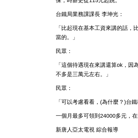
保，時薪更從115元起跳。
台鐵局業務課課長 李坤光：
「比起現在基本工資來講的話，
當的。」
民眾：
「這個待遇現在來講還算ok，因
不多是三萬元左右。」
民眾：
「可以考慮看看，(為什麼？)台
一個月最多可領到24000多元
新唐人亞太電視 綜合報導