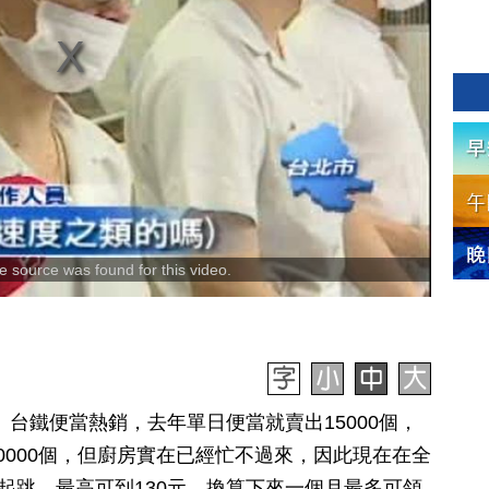
 source was found for this video.
訊】台鐵便當熱銷，去年單日便當就賣出15000個，
0000個，但廚房實在已經忙不過來，因此現在在全
元起跳，最高可到130元，換算下來一個月最多可領