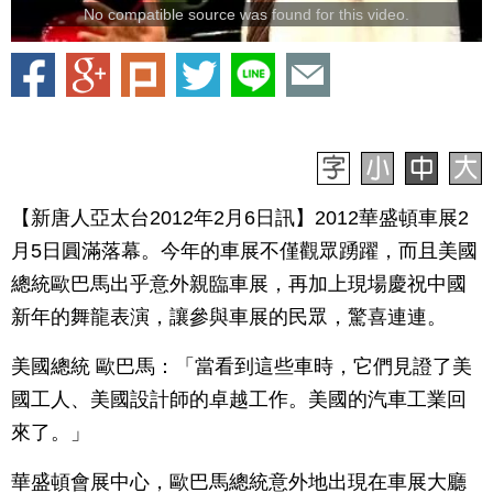
No compatible source was found for this video.
【新唐人亞太台2012年2月6日訊】2012華盛頓車展2
月5日圓滿落幕。今年的車展不僅觀眾踴躍，而且美國
總統歐巴馬出乎意外親臨車展，再加上現場慶祝中國
新年的舞龍表演，讓參與車展的民眾，驚喜連連。
美國總統 歐巴馬：「當看到這些車時，它們見證了美
國工人、美國設計師的卓越工作。美國的汽車工業回
來了。」
華盛頓會展中心，歐巴馬總統意外地出現在車展大廳