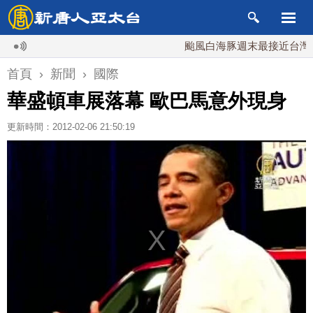
颱風白海豚週末最接近台灣 最快
首頁
›
新聞
›
國際
華盛頓車展落幕 歐巴馬意外現身
更新時間：2012-02-06 21:50:19