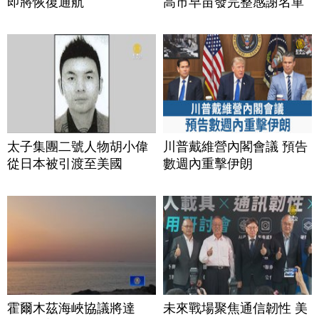
即將恢復通航
高市早苗發完整感謝名單
太子集團二號人物胡小偉
川普戴維營內閣會議 預告
從日本被引渡至美國
數週內重擊伊朗
霍爾木茲海峽協議將達
未來戰場聚焦通信韌性 美