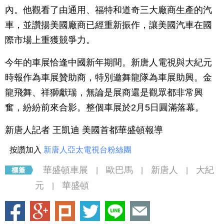
內。他觀看了由通用、福特和道奇三大廠商生產的汽
車，並讚揚美國廠商已經重新振作，讓美國汽車在國
際市場上重獲競爭力。
今年的車展恰逢中國新年期間。新唐人電視與大紀元
時報作為車展贊助商，特別邀舞龍隊為車展助興。金
龍飛舞、祥獅獻瑞，無論是展商還是觀眾都非常興
奮，紛紛前來合影。整個車展於2月5日圓滿落幕。
新唐人記者 王凱迪 美國首都華盛頓報導
按讚加入
新唐人亞太電視台粉絲團
華盛頓車展
歐巴馬
新唐人
大紀
|
|
|
元
華盛頓
|