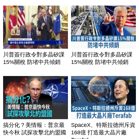
川普簽行政令對多晶矽課
川普簽行政令對多晶矽課
15%關稅 防堵中共傾銷
15%關稅 防堵中共傾銷
搞分化？美情報：普京最
SpaceX、特斯拉德州斥資
快今秋 試探攻擊北約盟國
168億 打造最大晶片廠