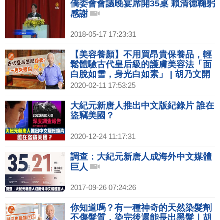
僑委會會議晚宴席開35桌 賴清德鞠躬
感謝
2018-05-17 17:23:31
【美容養顏】不用買昂貴保養品，輕
鬆體驗古代皇后級的護膚美容法「面
白脫如雪，身光白如素」 | 胡乃文開
講02
2020-02-11 17:53:25
大紀元新唐人推出中文版紀錄片 誰在
盜竊美國？
2020-12-24 11:17:31
調查：大紀元新唐人成海外中文媒體
巨人
2017-09-26 07:24:26
你知道嗎？有一種神奇的天然染髮劑
不傷髮質，染完後還能長出黑髮｜胡