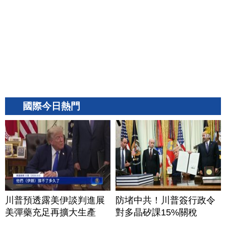
國際今日熱門
川普預透露美伊談判進展
防堵中共！川普簽行政令
美彈藥充足再擴大生產
對多晶矽課15%關稅