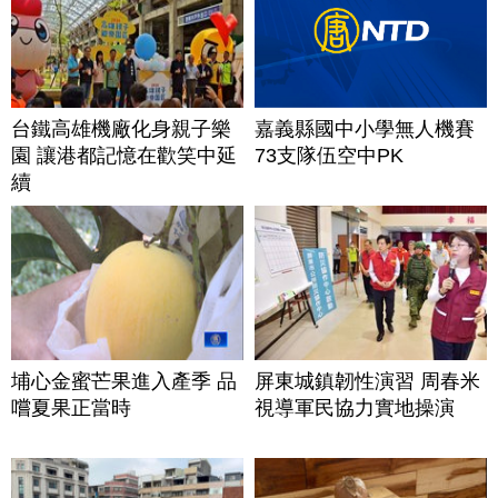
台鐵高雄機廠化身親子樂
嘉義縣國中小學無人機賽
園 讓港都記憶在歡笑中延
73支隊伍空中PK
續
埔心金蜜芒果進入產季 品
屏東城鎮韌性演習 周春米
嚐夏果正當時
視導軍民協力實地操演