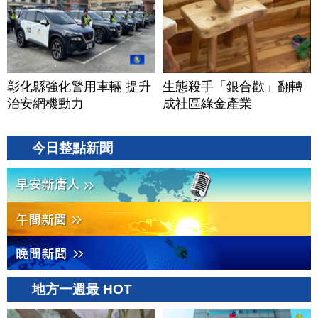
彰化縣強化警用車輛 提升
生態殺手「銀合歡」翻轉
治安網機動力
成社區綠金產業
今日整點新聞
地方一週最 HOT