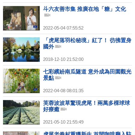
斗六友善市集 推廣在地「糖」文化
2022-05-04 07:55:52
「虎尾落羽松秘境」紅了！ 彷彿置身
國外
2018-12-10 21:52:00
七彩繽紛南瓜隧道 意外成為田園觀光
景點
2022-04-08 08:01:35
芙蓉波波草驚現虎尾！兩萬多棵球球
好療癒
2021-05-10 21:55:49
虎尾老眷村重獲新生 首間咖啡廳入駐