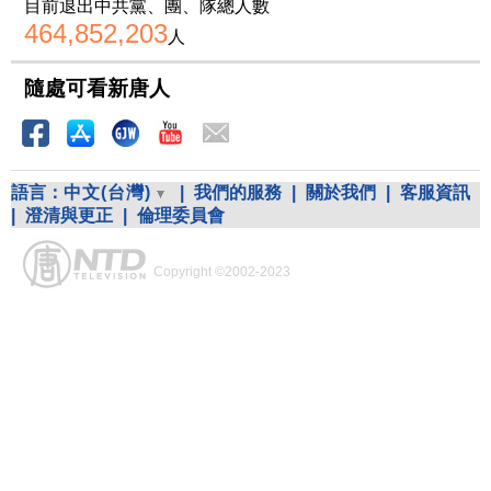
目前退出中共黨、團、隊總人數
464,852,203
人
隨處可看新唐人
語言：
中文(台灣)
|
我們的服務
|
關於我們
|
客服資訊
|
澄清與更正
|
倫理委員會
Copyright ©2002-2023