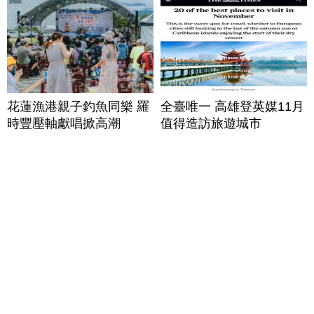
花蓮漁港親子釣魚同樂 羅
全臺唯一 高雄登英媒11月
時豐壓軸獻唱掀高潮
值得造訪旅遊城市