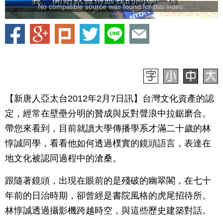
No compatible source was found for this video.
【新唐人亞太台2012年2月7日訊】台灣文化資產的認
定，經常在壁壘分明的贊成與反對聲浪中拉鋸磨合。
帶您來看到，目前就讀大學傳播學系才滿二十歲的林
惇誠同學，看看他如何透過樸實的鏡頭語言，表達在
地文化被認同過程中的滄桑。
跟隨著鏡頭，出現在眼前的是殘破的幽翠閣，在七十
年前的日治時期，卻曾經是書院風格的虎尾招待所。
林惇誠透過攝影機跨越時空，與這些歷史建築對話。