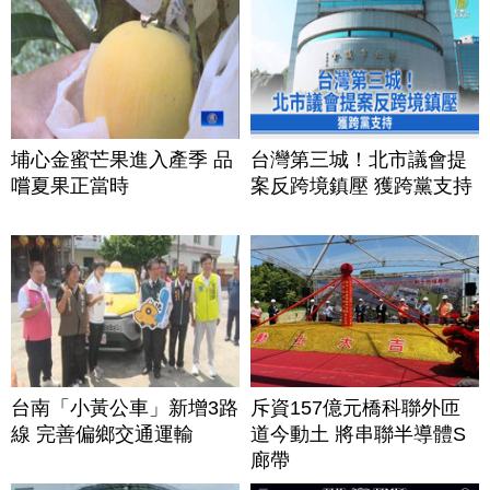
埔心金蜜芒果進入產季 品
台灣第三城！北市議會提
嚐夏果正當時
案反跨境鎮壓 獲跨黨支持
台南「小黃公車」新增3路
斥資157億元橋科聯外匝
線 完善偏鄉交通運輸
道今動土 將串聯半導體S
廊帶