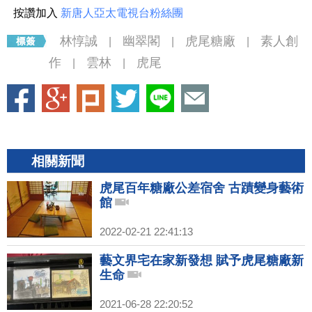
按讚加入
新唐人亞太電視台粉絲團
林惇誠
幽翠閣
虎尾糖廠
素人創
|
|
|
作
雲林
虎尾
|
|
相關新聞
虎尾百年糖廠公差宿舍 古蹟變身藝術
館
2022-02-21 22:41:13
藝文界宅在家新發想 賦予虎尾糖廠新
生命
2021-06-28 22:20:52