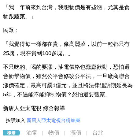
「我一年前來到台灣，我想物價是有些漲，尤其是食
物跟蔬菜。」
民眾：
「我覺得每一樣都在貴，像高麗菜，以前一粒都只有
25塊，現在貴到100多塊。」
不只吃的、喝的要漲，油電價格也蠢蠢欲動，恐怕還
會衝擊物價，雖然公平會修改公平法，一旦廠商聯合
漲價確定，最高可罰1億元，並且將法律追訴期延長為
5年，不過能不能抑制物價？恐怕還要觀察。
新唐人亞太電視 綜合報導
按讚加入
新唐人亞太電視台粉絲團
油電
物價
漲價
台北
|
|
|