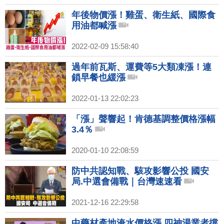
年後物價漲！雞蛋、衛生紙、國際食
用油都喊漲
2022-02-09 15:58:40
過年前瓦斯、運費等5大類凍漲！連
鎖早餐也緩漲
2022-01-13 22:02:23
「漲」聲響起！肯德基調整價格漲幅
3.4％
2020-01-10 22:08:59
防中共認知戰、駭攻影響公投 國安
局.中選會備戰｜台灣速速看
2021-12-16 22:29:58
中藥材產地淹水價格漲 四神湯業者撐