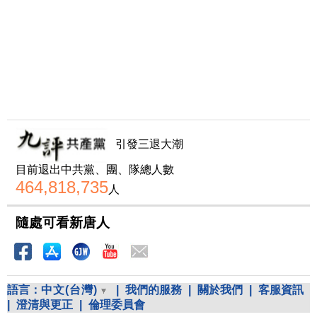
引發三退大潮
目前退出中共黨、團、隊總人數
464,818,735
人
隨處可看新唐人
語言：
中文(台灣)
|
我們的服務
|
關於我們
|
客服資訊
|
澄清與更正
|
倫理委員會