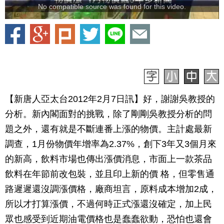
No compatible source was found for this video.
【新唐人亞太台2012年2月7日訊】好，謝謝吳教授的
分析。新內閣面對的挑戰，除了剛剛吳教授分析的問
題之外，還有就是不斷連番上漲的物價。主計處最新
調查，1月份物價年增率為2.37%，創下3年又3個月來
的新高，飲料市場也傳出漲價消息，市面上一款茶品
飲料在年節前改包裝，並且印上新的價 格，但零售通
路遲遲還沒調漲價格，廠商坦言，原料成本增加2成，
所以才打算漲價，不過何時正式漲還沒確定，加上民
眾也感受到近期油電價格也是蠢蠢欲動，恐怕也還會