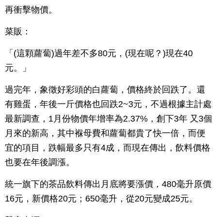
再衝擊物價。
菜販：
「(這顆蘿蔔)過年差不多80元，(現在呢？)現在40
元。」
過完年，象徵好彩頭的白蘿蔔，價格終於回跌了。還
有雞蛋，年後一斤價格也回跌2~3元，不過根據主計處
最新調查，1月份物價年增率為2.37%，創下3年 又3個
月來的新高，其中褓母費和蘿蔔都貴了快一倍，而便
宜的項目，跌幅最多只有4成，而現在傳出，飲料價格
也要在年後調漲。
統一旗下的茶品飲料傳出月底將要漲價，480毫升原價
16元，新價格20元；650毫升，從20元變成25元。