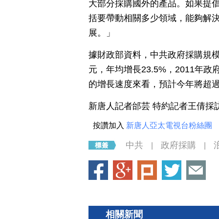
大部分採購國外的產品。如果提
括要帶動相關多少領域，能夠解
展。」
據財政部資料，中共政府採購規模由2
元，年均增長23.5%，2011年
的增長速度來看，預計今年將超過
新唐人記者邰芸 特約記者王倩採
按讚加入
新唐人亞太電視台粉絲團
中共
政府採購
|
|
相關新聞