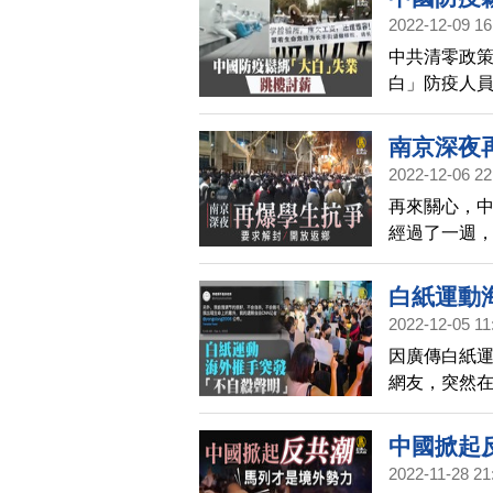
月，與COV
2022-12-09 16
中共清零政
白」防疫人
樓索討薪水
南京深夜
2022-12-06 22
再來關心，
經過了一週，
京工業大學
要求校方讓
白紙運動
2022-12-05 11
因廣傳白紙
網友，突然
中國掀起
2022-11-28 21