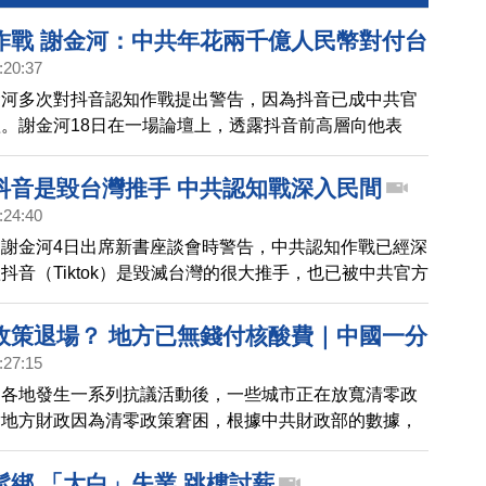
作戰 謝金河：中共年花兩千億人民幣對付台
:20:37
金河多次對抖音認知作戰提出警告，因為抖音已成中共官
。謝金河18日在一場論壇上，透露抖音前高層向他表
畫性透過抖音影響台灣，但台灣卻渾然不覺。學者明居正
認知作戰的關聯性。
抖音是毀台灣推手 中共認知戰深入民間
:24:40
謝金河4日出席新書座談會時警告，中共認知作戰已經深
抖音（Tiktok）是毀滅台灣的很大推手，也已被中共官方
響，台灣政府絕不能夠悶聲不響、要清楚表態。
政策退場？ 地方已無錢付核酸費｜中國一分
:27:15
國各地發生一系列抗議活動後，一些城市正在放寬清零政
實地方財政因為清零政策窘困，根據中共財政部的數據，
月期間，地方政府的支出比收入多出11.8兆元人民幣，約
元，也為此大舉借債。官方數據顯示，在2022年的前十個
鬆綁 「大白」失業 跳樓討薪