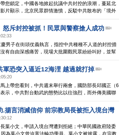
，帶您鎖定，中國各地掀起抗議中共封控的浪潮，蔓延北
有影片顯示，北京民眾群情激憤，反駁中共散布的「境外
說法，諷刺中國共產黨和馬列主義才是境外勢力。
」怒斥封控被抓！民眾與警察搶人成功
:02:33
重慶男子在街頭仗義執言，指控中共種種不人道的封控措
民沒有自由深感痛苦，現場大批圍觀民眾紛紛叫好，並幫
方手中脫困。相關影片在網路上瘋傳，中國大陸網友將這
「重慶超人哥」。
共軍恐突入逼近12海浬 越過就打掉
:05:20
馬上帶您看到，中共週末舉行兩會，國防部長邱國正（6
院表示，中共對台動武的態勢比以往強烈，而外傳美國聯
長麥卡錫可能來台訪問，邱國正說國軍有超前部署，要警
藉口突然進入台灣領海基線，向12海浬的領空基線逼
功.揚言消滅信仰 前宗教局長被拒入境台灣
了因應共軍無人機、間諜氣球等威脅，已經將過去「不開
:30:12
原則，改為只要有航空實體進入領空基線，就要射擊。
局長葉小文，申請入境台灣遭到拒絕；中華民國政府陸委
，因為葉小文曾迫害法輪功學員。葉小文被披露，在宗教