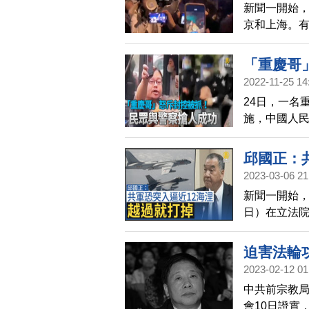
新聞一開始
京和上海。
反華勢力」
「重慶哥
2022-11-25 14
24日，一名
施，中國人
助男子從警
名男子封為
邱國正：
2023-03-06 21
新聞一開始，
日）在立法
邦眾議院議
惕中共有可能
迫害法輪
近，台灣為
2023-02-12 01
第一槍」的
中共前宗教
會10日證實