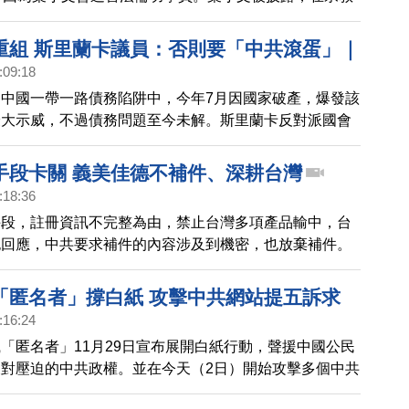
曾說出共產黨的任務，是要從地球上消滅所有宗教、消滅
仰。台灣已故的樞機主教單國璽就曾指出，中共宗教局就
重組 斯里蘭卡議員：否則要「中共滾蛋」｜
宗教。
:09:18
中國一帶一路債務陷阱中，今年7月因國家破產，爆發該
最大示威，不過債務問題至今未解。斯里蘭卡反對派國會
尼卡姆最近警告，斯里蘭卡的經濟窘境是中共所造成，若
願協助斯里蘭卡進行債務重整或取消債務，他將發起「中
手段卡關 義美佳德不補件、深耕台灣
運動。
:18:36
手段，註冊資訊不完整為由，禁止台灣多項產品輸中，台
也回應，中共要求補件的內容涉及到機密，也放棄補件。
「匿名者」撐白紙 攻擊中共網站提五訴求
:16:24
「匿名者」11月29日宣布展開白紙行動，聲援中國公民
對壓迫的中共政權。並在今天（2日）開始攻擊多個中共
，公布上海市警察名單，截至目前，被癱瘓的黑龍江肇東