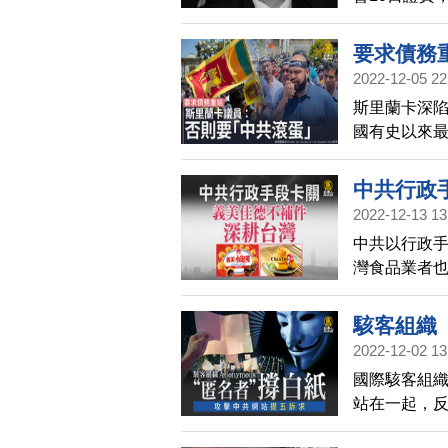
局長任內，
人對神的信
要求債務
是為了消滅
2022-12-05 22
寰宇掃描
斯里蘭卡深陷
國有史以來
議員拉薩瑪
中共當局不
中共行政
共滾回家」
2022-12-13 13
中共以行政
灣食品業者
駭客組織
2022-12-02 13
國際駭客組織
站在一起，反
當局的網站