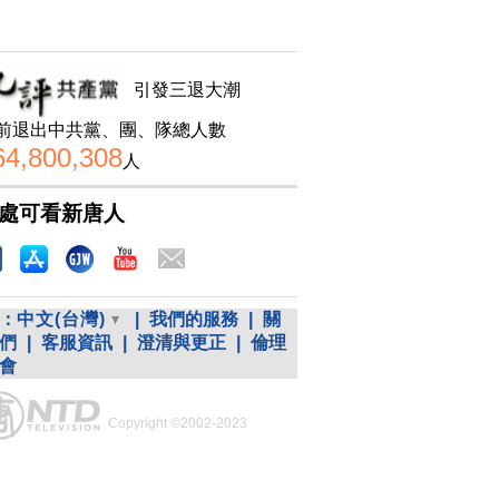
引發三退大潮
前退出中共黨、團、隊總人數
64,800,308
人
處可看新唐人
：
中文(台灣)
|
我們的服務
|
關
們
|
客服資訊
|
澄清與更正
|
倫理
會
Copyright ©2002-2023