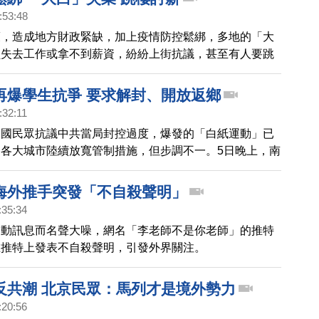
ID相關的醫療支出猛增13%。
:53:48
策，造成地方財政緊缺，加上疫情防控鬆綁，多地的「大
員失去工作或拿不到薪資，紛紛上街抗議，甚至有人要跳
。
再爆學生抗爭 要求解封、開放返鄉
:32:11
中國民眾抗議中共當局封控過度，爆發的「白紙運動」已
各大城市陸續放寬管制措施，但步調不一。5日晚上，南
由於封校期間發現陽性，大批學生在校園集會表達不滿，
他們提早返鄉。
海外推手突發「不自殺聲明」
:35:34
運動訊息而名聲大噪，網名「李老師不是你老師」的推特
在推特上發表不自殺聲明，引發外界關注。
反共潮 北京民眾：馬列才是境外勢力
:20:56