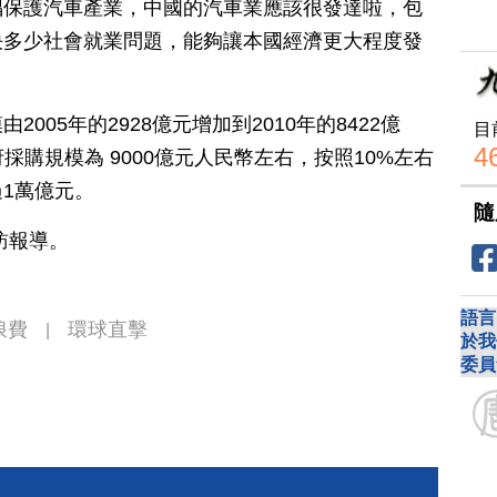
倡保護汽車產業，中國的汽車業應該很發達啦，包
決多少社會就業問題，能夠讓本國經濟更大程度發
005年的2928億元增加到2010年的8422億
目
4
政府採購規模為 9000億元人民幣左右，按照10%左右
1萬億元。
隨
訪報導。
語言
浪費
環球直擊
|
於我
委員