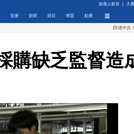
新唐人影音
|
大
直播
新聞
節目
專題
點播
防堵中共！川普簽行
採購缺乏監督造