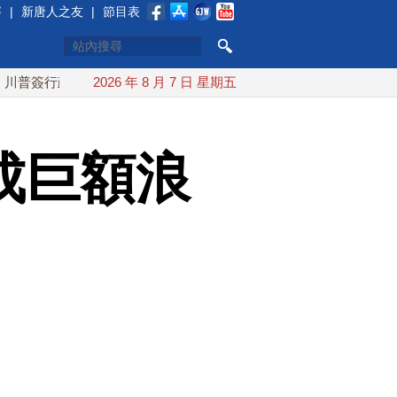
賽
|
新唐人之友
|
節目表
政令 對多晶矽課15%關稅
2026 年 8 月 7 日 星期五
白海豚颱風最快下午海警！父親節
成巨額浪