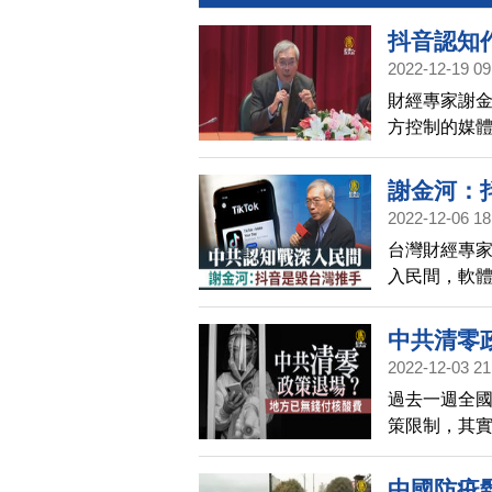
抖音認知
2022-12-19 09
灣
財經專家謝
方控制的媒體
示，中共計
也分析中共
謝金河：
2022-12-06 18
台灣財經專家
入民間，軟體
喉舌入股影
中共清零
2022-12-03 21
鐘
過去一週全
策限制，其
在1月至10
1.65兆美
中國防疫