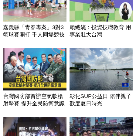
嘉義縣「青春專案」3對3
賴總統：投資技職教育 用
籃球賽開打 千人同場競技
專業壯大台灣
台灣國防部首辦空氣軟槍
彰化SUP公益日 陪伴親子
射擊賽 提升全民防衛意識
歡度夏日時光