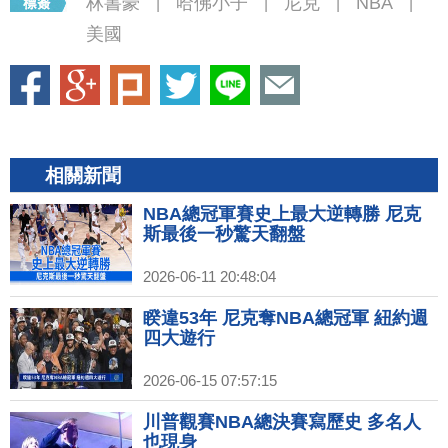
林書豪
哈佛小子
尼克
NBA
|
|
|
|
美國
相關新聞
NBA總冠軍賽史上最大逆轉勝 尼克
斯最後一秒驚天翻盤
2026-06-11 20:48:04
睽違53年 尼克奪NBA總冠軍 紐約週
四大遊行
2026-06-15 07:57:15
川普觀賽NBA總決賽寫歷史 多名人
也現身