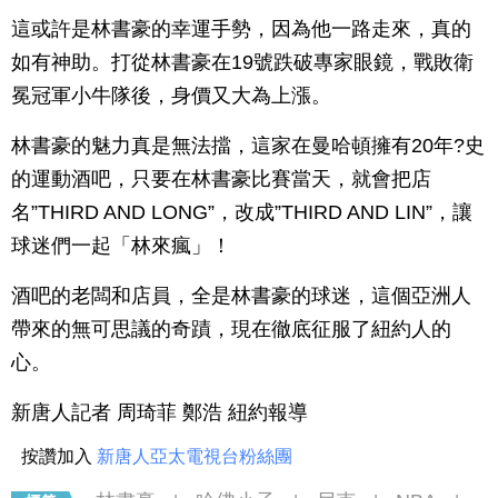
這或許是林書豪的幸運手勢，因為他一路走來，真的
如有神助。打從林書豪在19號跌破專家眼鏡，戰敗衛
冕冠軍小牛隊後，身價又大為上漲。
林書豪的魅力真是無法擋，這家在曼哈頓擁有20年?史
的運動酒吧，只要在林書豪比賽當天，就會把店
名”THIRD AND LONG”，改成”THIRD AND LIN”，讓
球迷們一起「林來瘋」！
酒吧的老闆和店員，全是林書豪的球迷，這個亞洲人
帶來的無可思議的奇蹟，現在徹底征服了紐約人的
心。
新唐人記者 周琦菲 鄭浩 紐約報導
按讚加入
新唐人亞太電視台粉絲團