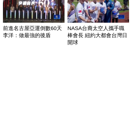
前進名古屋亞運倒數60天
NASA台裔太空人攜手職
李洋：做最強的後盾
棒會長 紐約大都會台灣日
開球