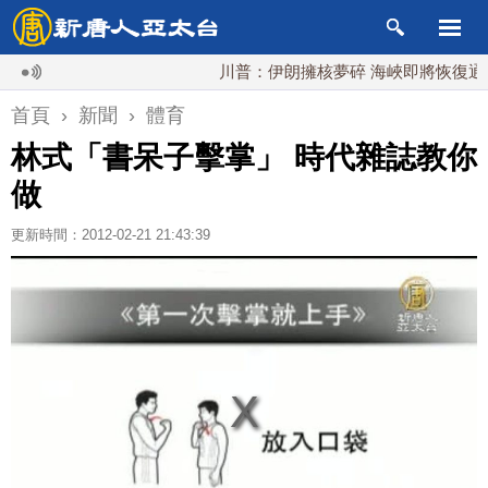
川普：伊朗擁核夢碎 海峽即將恢復通航
首頁
›
新聞
›
體育
林式「書呆子擊掌」 時代雜誌教你
做
更新時間：2012-02-21 21:43:39