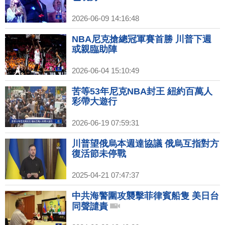
2026-06-09 14:16:48
NBA尼克搶總冠軍賽首勝 川普下週
或親臨助陣
2026-06-04 15:10:49
苦等53年尼克NBA封王 紐約百萬人
彩帶大遊行
2026-06-19 07:59:31
川普望俄烏本週達協議 俄烏互指對方
復活節未停戰
2025-04-21 07:47:37
中共海警圍攻襲擊菲律賓船隻 美日台
同聲譴責