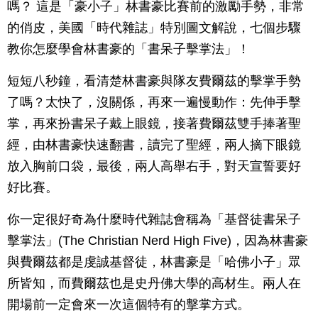
嗎？ 這是「豪小子」林書豪比賽前的激勵手勢，非常
的俏皮，美國「時代雜誌」特別圖文解說，七個步驟
教你怎麼學會林書豪的「書呆子擊掌法」！
短短八秒鐘，看清楚林書豪與隊友費爾茲的擊掌手勢
了嗎？太快了，沒關係，再來一遍慢動作：先伸手擊
掌，再來扮書呆子戴上眼鏡，接著費爾茲雙手捧著聖
經，由林書豪快速翻書，讀完了聖經，兩人摘下眼鏡
放入胸前口袋，最後，兩人高舉右手，對天宣誓要好
好比賽。
你一定很好奇為什麼時代雜誌會稱為「基督徒書呆子
擊掌法」(The Christian Nerd High Five)，因為林書豪
與費爾茲都是虔誠基督徒，林書豪是「哈佛小子」眾
所皆知，而費爾茲也是史丹佛大學的高材生。兩人在
開場前一定會來一次這個特有的擊掌方式。