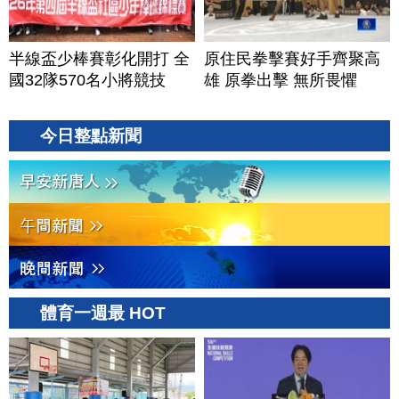
半線盃少棒賽彰化開打 全
原住民拳擊賽好手齊聚高
國32隊570名小將競技
雄 原拳出擊 無所畏懼
今日整點新聞
體育一週最 HOT