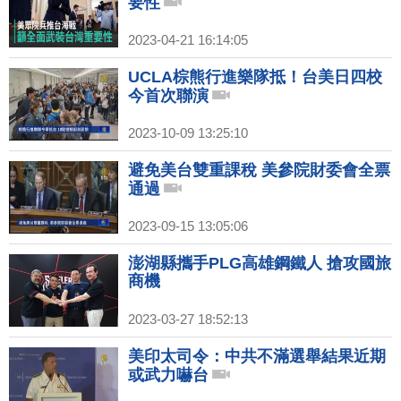
要性
2023-04-21 16:14:05
UCLA棕熊行進樂隊抵！台美日四校
今首次聯演
2023-10-09 13:25:10
避免美台雙重課稅 美參院財委會全票
通過
2023-09-15 13:05:06
澎湖縣攜手PLG高雄鋼鐵人 搶攻國旅
商機
2023-03-27 18:52:13
美印太司令：中共不滿選舉結果近期
或武力嚇台