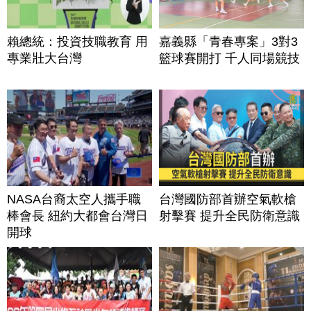
賴總統：投資技職教育 用
嘉義縣「青春專案」3對3
專業壯大台灣
籃球賽開打 千人同場競技
NASA台裔太空人攜手職
台灣國防部首辦空氣軟槍
棒會長 紐約大都會台灣日
射擊賽 提升全民防衛意識
開球