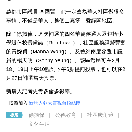
萬錦市區議員 李國賢：他一定會為華人社區做很多
事情，不僅是華人，整個士嘉堡－愛靜閣地區。
除了徐振偉，這次補選的四名華裔候選人還包括小
學退休校長盧諾（Ron Lowe），社區服務經營豐富
的黃婉貞（Manna Wong）、及曾經兩度參選市議
員的楊天明（Sonny Yeung）。該區選民可在2月
18、19日上午10點到下午6點提前投票，也可以在2
月27日補選當天投票。
新唐人記者史青多倫多報導。
按讚加入
新唐人亞太電視台粉絲團
徐振偉
公德教育
社區廣角鏡
|
|
|
文化生活