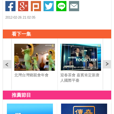
2012-02-26 21:02:05
看下一集
北灣台灣鄉親會年會
迎春茶會 嘉賓肯定新唐
票選
人國際平臺
大溪
推薦節目