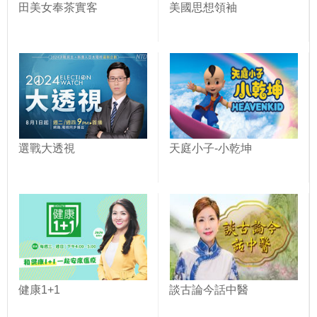
田美女奉茶實客
美國思想領袖
選戰大透視
天庭小子-小乾坤
健康1+1
談古論今話中醫