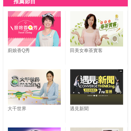
推薦節目
廚娘香Q秀
田美女奉茶實客
大千世界
遇見新聞