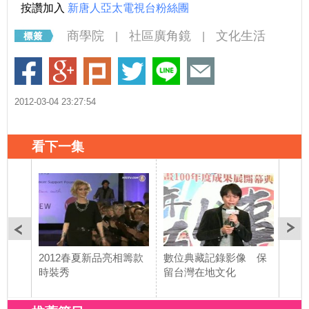
按讚加入
新唐人亞太電視台粉絲團
商學院
社區廣角鏡
文化生活
|
|
2012-03-04 23:27:54
看下一集
2012春夏新品亮相籌款
數位典藏記錄影像 保
「藜
時裝秀
留台灣在地文化
走出