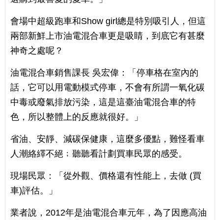
會場中超級跑車和Show girl總是特別吸引人，但這
兩部新鮮上市油電混合車更是吸睛，到底它有甚麼
神奇之處呢？
油電混合車銷售課長 吳宏偉：「停車格在室內的
話，它可以用電動模式停車，不會有所謂一氧化碳
中毒或廢氣排放污染，這是這臺油電混合車的特
色，所以整體上的反應就很好。」
省油、安靜、減碳保健康，這麼多優點，難怪看車
人潮絡繹不絕﹔聽聽看計劃買車民眾的感受。
現場民眾：「從外觀、價格還有性能上，去做 (買
車)評估。」
業者說，2012年是油電混合車元年，為了因應高油