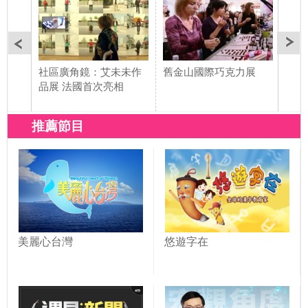
社區廣角鏡：艾未未作
舊金山國際巧克力展
iP
品展 法國首次亮相
堂
推薦節目
美麗心台灣
悠遊字在