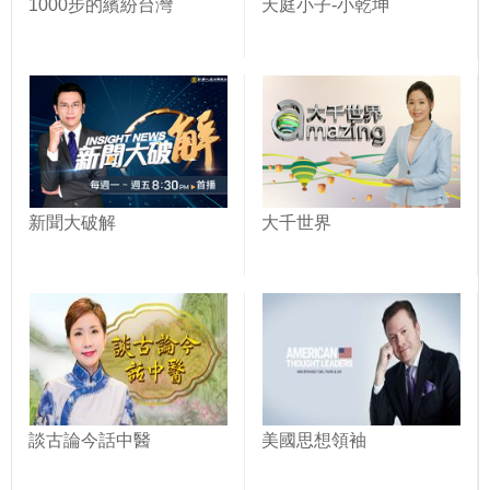
1000步的繽紛台灣
天庭小子-小乾坤
新聞大破解
大千世界
談古論今話中醫
美國思想領袖