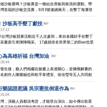
叫做沙板賽嗎？沙板賽是一種結合滑板與衝浪的運動。帶
灣首屆的沙板交流賽，9月3號連續兩天，在墾丁海灘登
界級的選手親自指導與示範，台灣得天獨厚的地理條件，
門檻易學的特性，讓這個活動，在台灣獲得相當民眾的迴
！沙板高手墾丁獻技
:17:12
二季台灣沙板競賽活動近千人次參與，來自各國好手在墾丁
采畫面引來陣陣喝采。 17歲就排名世界第二的Blair也受
示範教學，濃濃的人情味讓他印象深刻。5年來台灣選手
熟，其中不乏女性選手。
心為高雄祈福 台灣加油
:35:44
件發生後，藝人們相繼在臉書上表達關心，並慷慨解囊的
知名創作人陳樂融也和歌手韋禮安、徐佳瑩等五人共同創
火》，希望借用歌曲來撫平台灣人的傷痛，為台灣加油。
行樂認證惹議 吳宗憲批倒退作為
:31:04
台灣，演藝人員都須考證，才能登台演出，如今傳出歌星