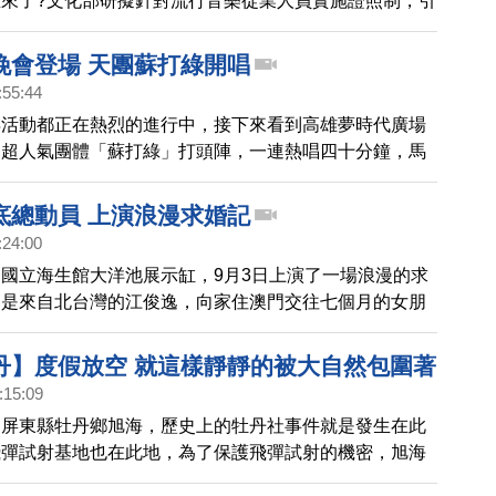
來了?文化部研擬針對流行音樂從業人員實施證照制，引
，綜藝大哥吳宗憲直言，現在不是30年前的台灣，藝人
國家認可。文化部緊急發出新聞稿滅火，表示僅針對燈光
晚會登場 天團蘇打綠開唱
人員考證，而且不涉及執業許可。
:55:44
年活動都正在熱烈的進行中，接下來看到高雄夢時代廣場
，超人氣團體「蘇打綠」打頭陣，一連熱唱四十分鐘，馬
的精采畫面。
底總動員 上演浪漫求婚記
:24:00
國立海生館大洋池展示缸，9月3日上演了一場浪漫的求
角是來自北台灣的江俊逸，向家住澳門交往七個月的女朋
，跪地求婚，女主角感動萬分點頭答應，在民眾的祝福聲
下這輩子最重要的誓言，也為媒婆海生館添加第十四對求
丹】度假放空 就這樣靜靜的被大自然包圍著
錄。
:15:09
lla|民宿|美麗心台灣(9)
的屏東縣牡丹鄉旭海，歷史上的牡丹社事件就是發生在此
飛彈試射基地也在此地，為了保護飛彈試射的機密，旭海
，盡管後來開放了、路也通了，卻仍是台灣最偏僻的小漁