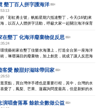
日據時代就發現的旭海溫泉至今仍沒有開發，保留原始風
號 墾丁百人拼字護海洋
而令人意外的是旭海村出現了號稱全台灣最貴的休閒渡假
:53:13
的「彩虹勇士號」帆船星期六抵達墾丁，今天(16號)來
外海，以百人人體拼字活動，呼籲大家一起關注海洋保育
家在墾丁 化海洋廢棄物促反思
:35:24
裔環境藝術家在墾丁佳樂水海灘上，打造全台第一座海洋
藝術，琳瑯滿目的廢棄物，加上創意，就成了讓人反思海
術品。
陸客愛 酸甜好滋味帶回家
:26:53
了逛景點，買台灣伴手禮也是重要行程，其中，台灣的水
客喜愛了，鳳梨、芒果、蓮霧詢問度最高，但是新鮮的水
法帶回大陸，現在商家研發產品，讓陸客可以輕鬆把台灣
，帶回家。
念演唱會落幕 餘款全數做公益