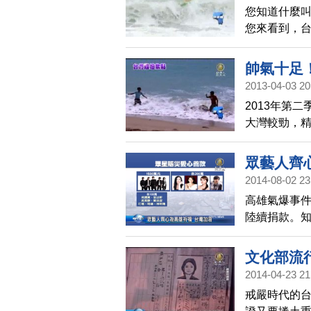
您知道什麼
您來看到，台
場，邀請世
加上沙板低
帥氣十足
響。
2013-04-03 20
2013年第
大灣較勁，精
邀從美國來台
也越來越成
眾藝人齊
2014-08-02 23
高雄氣爆事
陸續捐款。
作歌曲《烽
文化部流
2014-04-23 21
戒嚴時代的