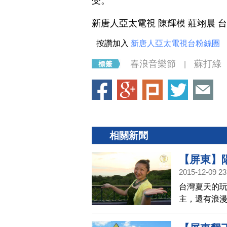
受。
新唐人亞太電視 陳輝模 莊翊晨 
按讚加入
新唐人亞太電視台粉絲團
春浪音樂節
蘇打綠
|
相關新聞
【屏東】陽
2015-12-09 23
步的繽紛台
台灣夏天的
主，還有浪