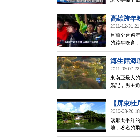
證又要捲土重
發藝文界抨擊
演出不需受
高雄跨年
音響等技術
2011-12-31 21
目前全台跨
的跨年晚會
上看到現場
海生館海
2011-09-07 22
東南亞最大的
婚記，男主
友當眾示愛
中，雙雙訂
【屏東牡
婚成功的記
2019-08-20 18
|牡丹灣Vi
緊鄰太平洋
地，著名的
曾是管制區