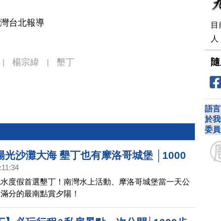
台灣台北報導
目
人
隨
楊宗緯
墾丁
|
|
語言
於我
委員
光沙灘大海 墾丁也有摩洛哥城堡 │1000
:11:34
灣(75)
玩水度假首選墾丁！南灣水上活動、摩洛哥城堡當一天公
漫滿分的最南點賞夕陽！