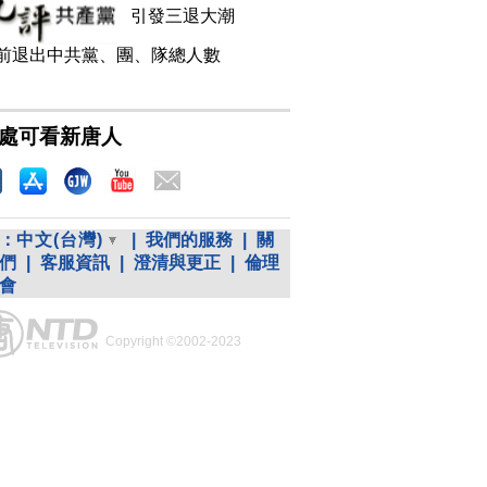
引發三退大潮
前退出中共黨、團、隊總人數
處可看新唐人
：
中文(台灣)
|
我們的服務
|
關
們
|
客服資訊
|
澄清與更正
|
倫理
會
Copyright ©2002-2023