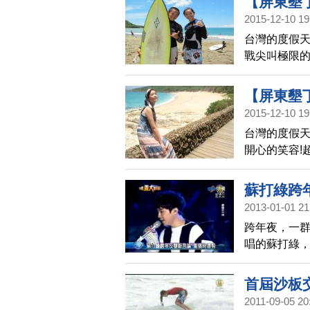
【屏東墾丁
2015-12-10 19
的繽紛台灣
台灣的度假天
戰尖叫極限的
~
【屏東墾
2015-12-10 19
│1000步
台灣的度假天
開心的笑容!
蘇打綠跨
2013-01-01 21
跨年夜，一
唱的蘇打綠
會的中視，
首屆沙板
2011-09-05 20