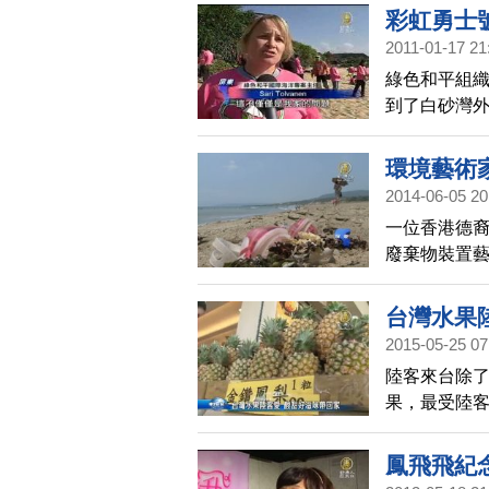
村，讓早在
彩虹勇士
貌的漁村，
2011-01-17 21
村。
綠色和平組織
到了白砂灣
重要。
環境藝術
2014-06-05 20
一位香港德
廢棄物裝置
洋生態的藝
台灣水果
2015-05-25 07
陸客來台除
果，最受陸
果，沒有辦
水果的滋味
鳳飛飛紀