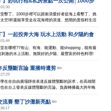
】必玩行程&私房景點一次公開│1000步
:01:30
(6)
堂墾丁。1000步裡可以跟衝浪愛好者從海上看墾丁、挑
太空球!還能享受走在花海裡的浪漫、悠閒的度假村生活
丁】一起投奔大海 玩水上活動 和夕陽約會
:01:44
的繽紛台灣(5)
堂在哪裡??有山、有海、能運動、能shopping，能有最
超刺激的水上活動、無限好的夕陽、最豐富的特色料理!
年反壟斷言論 重播時遭剪
:27:29
群學生在自由廣場靜坐表達反媒體壟斷的訴求，在高雄開
，也在台上發表反媒體壟斷的言論。負責轉播義大跨年晚
在節目重播時，卻將這段發言直接刪除，引發網友批評。
交流賽 墾丁沙灘新亮點
:36:17