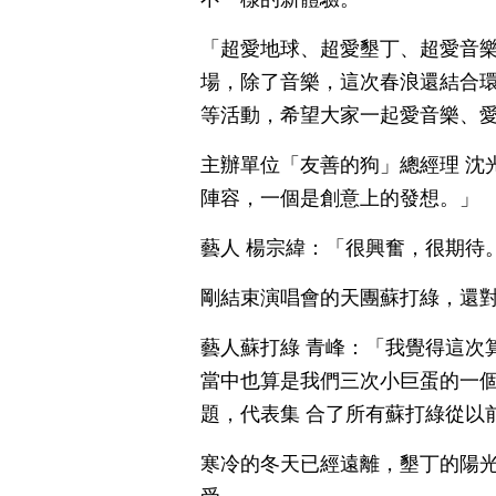
「超愛地球、超愛墾丁、超愛音
場，除了音樂，這次春浪還結合
等活動，希望大家一起愛音樂、
主辦單位「友善的狗」總經理 沈
陣容，一個是創意上的發想。」
藝人 楊宗緯：「很興奮，很期待
剛結束演唱會的天團蘇打綠，還
藝人蘇打綠 青峰：「我覺得這次
當中也算是我們三次小巨蛋的一
題，代表集 合了所有蘇打綠從以
寒冷的冬天已經遠離，墾丁的陽