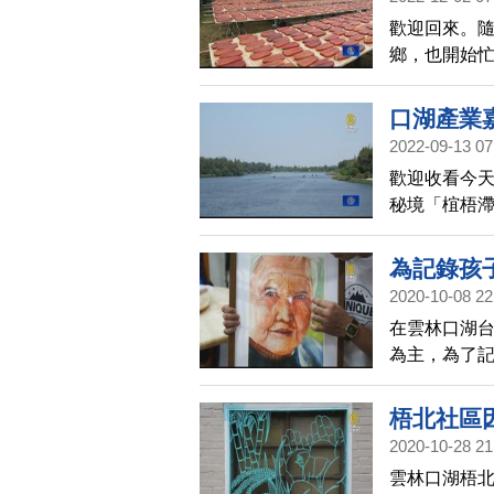
歡迎回來。
鄉，也開始忙
家戶戶都忙
養的情況也
口湖產業
灣道地的烏
2022-09-13 07
歡迎收看今天
秘境「椬梧
產、養殖等
為記錄孩
2020-10-08 22
在雲林口湖
為主，為了
子做記錄，
梧北社區
2020-10-28 21
雲林口湖梧