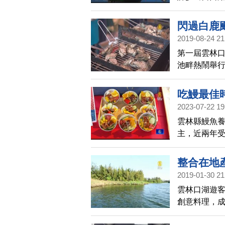
海藝術季」
美麗的聲光
閃過白鹿
起欣賞花燈
2019-08-24 21
第一屆雲林口
池畔熱鬧舉
嚐，雖然碰
來大吃一頓
吃鰻最佳
2023-07-22 19
雲林縣鰻魚養
主，近兩年受
憂心忡忡，雲
鰻。
整合在地
2019-01-30 21
雲林口湖遊客
創意料理，
稱的宜梧滯