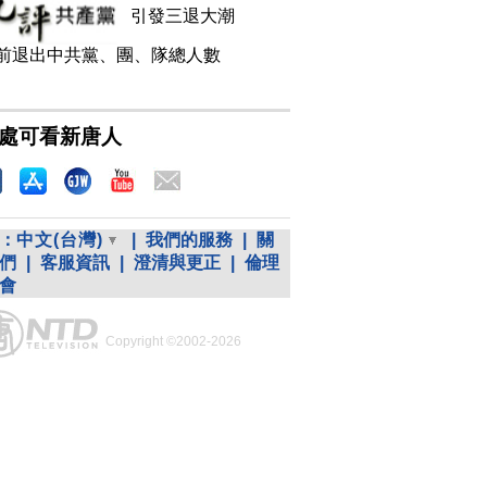
引發三退大潮
前退出中共黨、團、隊總人數
處可看新唐人
：
中文(台灣)
|
我們的服務
|
關
們
|
客服資訊
|
澄清與更正
|
倫理
會
Copyright ©2002-2026