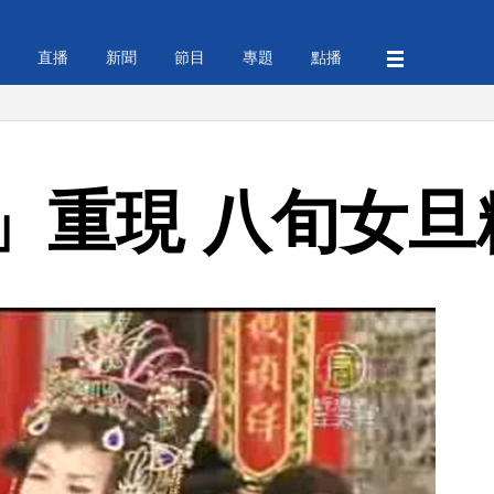
直播
新聞
節目
專題
點播
」重現 八旬女旦