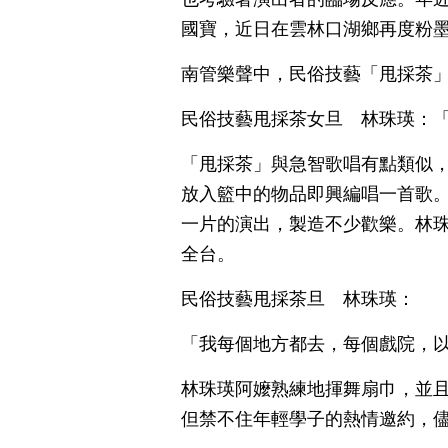
國寶，近日在雲林口湖鄉再度粉
南管樂聲中，民俗技藝「甩採茶
民俗技藝甩採茶女旦 林珠瑛：
「甩採茶」與急智歌唱有點類似
放入籃中的物品即興編唱一首歌
一片的演出，製造不少歡樂。林
全台。
民俗技藝甩採茶旦 林珠瑛：
「我每個地方都去，每個戲院，
林珠瑛阿嬤熟練地揮舞扇巾，並
但禁不住年輕學子的熱情邀約，