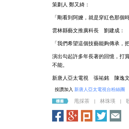
策劃人 鄭又綺：
「剛看到阿嬤，就是穿紅色那個
雲林縣藝文推廣科長 劉建成：
「我們希望這個技藝能夠傳承，
演出勾起許多年長著的回憶，打
不能。
新唐人亞太電視 張祐銘 陳逸
按讚加入
新唐人亞太電視台粉絲團
甩採茶
林珠瑛
|
|