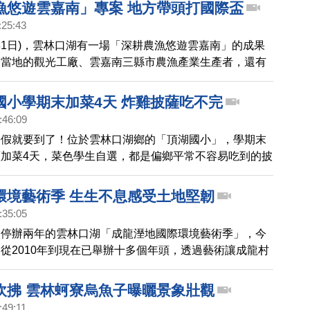
成一線，成為61線道新興的旅遊線。
漁悠遊雲嘉南」專案 地方帶頭打國際盃
:25:43
月31日)，雲林口湖有一場「深耕農漁悠遊雲嘉南」的成果
合當地的觀光工廠、雲嘉南三縣市農漁產業生產者，還有
舉辦小農市集，也宣布準備好打國際盃，邀國外遊客前來
。
國小學期末加菜4天 炸雞披薩吃不完
:46:09
暑假就要到了！位於雲林口湖鄉的「頂湖國小」，學期末
加菜4天，菜色學生自選，都是偏鄉平常不容易吃到的披
速食套餐，小朋友吃不完還可以打包帶回家，讓家長見到
這麼好？」甚至連晚餐都不用煮了。
環境藝術季 生生不息感受土地堅韌
:35:05
，停辦兩年的雲林口湖「成龍溼地國際環境藝術季」，今
從2010年到現在已舉辦十多個年頭，透過藝術讓成龍村
透過藝術讓村民重新思考與環境的關係 。
吹拂 雲林蚵寮烏魚子曝曬景象壯觀
:49:11