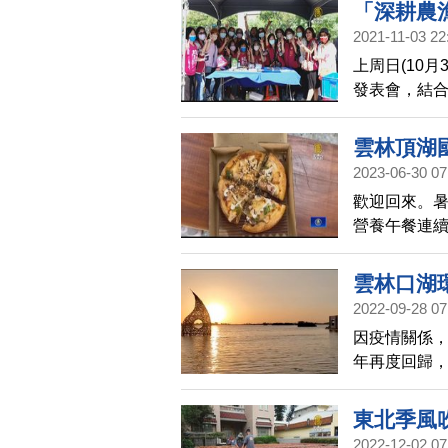
村，3景點連
「深耕農
2021-11-03 22
上周日(10
發表會，結
社區團體，
體驗小旅行
雲林頂湖
2023-06-30 07
歡迎回來。
營養午餐連續
薩、炸雞等
也直呼「吃
雲林口湖
2022-09-28 07
因疫情關係
年再度回歸，
重新出發，也
東北季風
2022-12-02 07