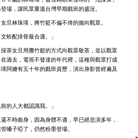
墨登場，讓民眾重溫台灣早期戲班的盛況。
」女旦林珠瑛，將竹籃不偏不倚的拋向觀眾。
「文蛤配排骨最合適。」
，採茶女旦用擲竹籃的方式向觀眾敬茶，並以觀眾
。在過去，電視不發達的年代裡，這種與觀眾打成
珠瑛阿嬤有五十年的戲班資歷，演出身影曾經遍及
以前的人大都認識我。」
且還不時曲身，因為身體不適，早已經息演多年，
儘管嗓子啞了，仍然粉墨登場。