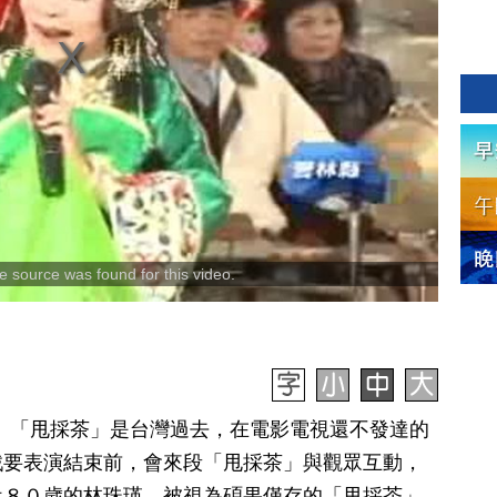
 source was found for this video.
日訊】「甩採茶」是台灣過去，在電影電視還不發達的
戲要表演結束前，會來段「甩採茶」與觀眾互動，
近８０歲的林珠瑛，被視為碩果僅存的「甩採茶」