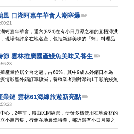
登場，展出二十多座傳統花燈，其中兩座大型花燈，搭配
秀，希望配合地方廟宇慶典，讓旅外遊子返鄉時，可以一
颱風 口湖蚵嘉年華會人潮塞爆
之美。
:00:21
湖蚵嘉年華會，週六(8/24)在有小日月潭之稱的宜梧滯洪
行，現場有許多在地名產，包括新鮮美味的「蚵」料理品
到白鹿颱風來襲，但是影響不大，民眾還是大排長龍，要
。
時節 雲林推廣國產鰻魚美味又養生
:56:23
殖產量位居全台之冠，占60%，其中9成以外銷日本為
疫情影響外銷訂單驟減，養殖業者則對滯銷1千噸的鰻魚
林縣政府22日與農委會漁業署合作，一同推廣台灣國產
產業鏈 雲林61海線旅遊新亮點
:59:33
中心，2年前，轉由民間經營，研發多樣使用在地食材的
成立小農市集，行銷在地農漁特產，鄰近還有小日月潭之
洪池，結合四湖鄉三條崙海水浴場、箔仔寮好神氣彩繪