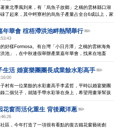
隨著東北季風到來，有「烏魚子故鄉」之稱的雲林縣口湖
碌了起來，其中蚵寮村的烏魚子產量占全台6成以上，家
著曬烏魚子。不過業者提到，今年野生的數量少，人工飼
越來越差，有的人也開始進口烏魚卵來製作，要想吃到台
嘉年華會 椬梧滯洪池畔熱鬧舉行
魚子，可要好好把握了。
:53:43
的好樣Formosa。有台灣「小日月潭」之稱的雲林海角
滯洪池」，在中秋連假舉辦產業嘉年華會，找來在地畜
行業擺攤，吸引許多遊客。
子生活 婚宴樂團團長成業餘水彩高手
:16:00
台子村有一位業餘的水彩畫高手李孟哲，平時以婚宴樂團
記錄二個兒子，就隨手帶水彩筆在身上，希望用畫筆幫孩
也讓全家擁有色彩繽紛的生活。
因花窗而活化重生 背後藏洋蔥
:46:26
北社區，今年打造了一項很有看點的復古鐵花窗藝術創