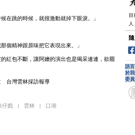
目
時候在跳的時候，就很激動就掉下眼淚。」
人
隨
把那個精神跟原味把它表現出來。」
賞的紅包不斷，讓阿嬤的演出也是喝采連連，欲罷
語言
於我
委員
文 台灣雲林採訪報導
歌仔戲
雲林
口湖
|
|