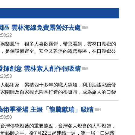
園區 雲林海線免費露營好去處
:58:32
閒娛樂風行，很多人喜歡露營，帶您看到，雲林口湖鄉的
區，是個設備齊全、安全又乾淨的露營專區，在口湖鄉公
去年完成地目變更，後續將委外經營開放，但「免費」的
就沒有了。
發揮創意 雲林素人創作很吸睛
:23:53
素人藝術家，累積四十多年的職人經驗，利用油漆彩繪發
老家圍牆及自家觀光園區打造的很吸睛，成為旅人的口袋
藝術季登場 主燈「龍騰獻瑞」吸睛
:58:50
是台灣傳統燈藝的重要據點，台灣各大燈會的大型燈飾，
燈藝師之手。從7月22日起連續一週，第一屆「口湖濱