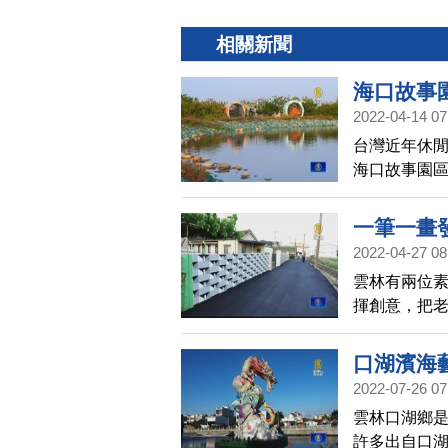
相關新聞
海口故事
2022-04-14 07
台灣近年休
海口故事園
所努力下，
小確幸之後
一筆一畫
2022-04-27 08
雲林有兩位
揮創意，把
秘境。
口湖濱海
2022-07-26 07
雲林口湖鄉
許多出自口湖