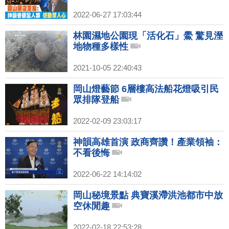
2022-06-27 17:03:44
林園濕地公園現「活化石」鱟 驚見溼
地物種多樣性
2021-10-05 22:40:43
岡山燈藝節 6層樓高法船花燈吸引民
眾排隊登船
2022-02-09 23:03:17
神韻高雄首演 政商齊讚！產業領袖：
不看後悔
2022-06-22 14:14:02
岡山秘境景點 典寶溪滯洪池都市中放
空休閒趣
2022-02-18 22:53:28