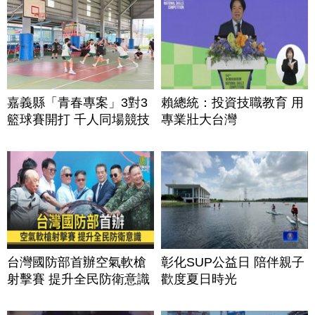
嘉義縣「青春專案」3對3
賴總統：投資技職教育 用
籃球賽開打 千人同場競技
專業壯大台灣
台灣國防部首辦空氣軟槍
彰化SUP公益日 陪伴親子
射擊賽 提升全民防衛意識
歡度夏日時光