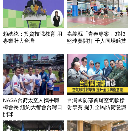
賴總統：投資技職教育 用
嘉義縣「青春專案」3對3
專業壯大台灣
籃球賽開打 千人同場競技
NASA台裔太空人攜手職
台灣國防部首辦空氣軟槍
棒會長 紐約大都會台灣日
射擊賽 提升全民防衛意識
開球