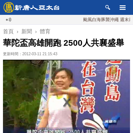
颱風白海豚襲沖繩 週末最近台灣
首頁
›
新聞
›
體育
華陀盃高雄開跑 2500人共襄盛舉
更新時間：2012-03-11 21:15:43