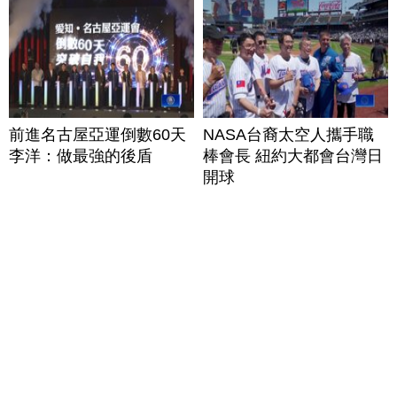
前進名古屋亞運倒數60天
NASA台裔太空人攜手職
李洋：做最強的後盾
棒會長 紐約大都會台灣日
開球