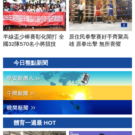
半線盃少棒賽彰化開打 全
原住民拳擊賽好手齊聚高
國32隊570名小將競技
雄 原拳出擊 無所畏懼
今日整點新聞
體育一週最 HOT