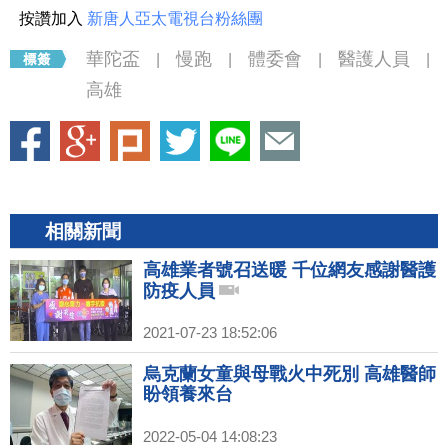
按讚加入
新唐人亞太電視台粉絲團
華陀盃
慢跑
體委會
醫護人員
|
|
|
|
高雄
相關新聞
高雄業者號召送暖 千位網友感謝醫護
防疫人員
2021-07-23 18:52:06
烏克蘭女童與母戰火中死別 高雄醫師
盼領養來台
2022-05-04 14:08:23