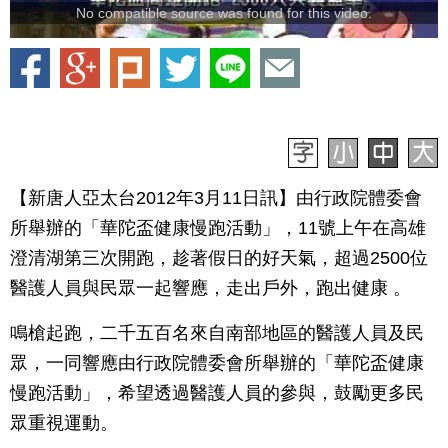
No compatible source was found for this video.
【新唐人亞太台2012年3月11日訊】由行政院體委會
所舉辦的「華陀盃健康慢跑活動」，11號上午在高雄
澄清湖第三次開跑，趁著假日的好天氣，超過2500位
醫護人員與民眾一起響應，走出戶外，跑出健康 。
鳴槍起跑，二千五百名來自南部地區的醫護人員及民
眾，一同響應由行政院體委會所舉辦的「華陀盃健康
慢跑活動」，希望透過醫護人員的參與，鼓勵更多民
眾重視運動。