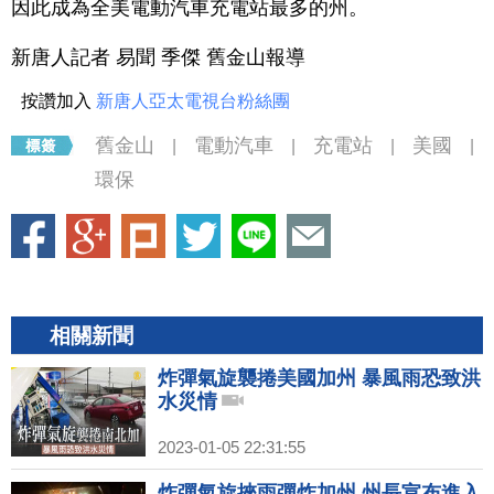
因此成為全美電動汽車充電站最多的州。
新唐人記者 易聞 季傑 舊金山報導
按讚加入
新唐人亞太電視台粉絲團
舊金山
電動汽車
充電站
美國
|
|
|
|
環保
相關新聞
炸彈氣旋襲捲美國加州 暴風雨恐致洪
水災情
2023-01-05 22:31:55
炸彈氣旋挾雨彈炸加州 州長宣布進入