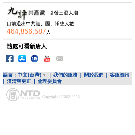
引發三退大潮
目前退出中共黨、團、隊總人數
464,856,587
人
隨處可看新唐人
語言：
中文(台灣)
|
我們的服務
|
關於我們
|
客服資訊
|
澄清與更正
|
倫理委員會
Copyright ©2002-2023