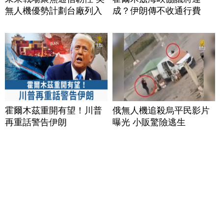
無人機優勢計劃台廠列入
成？伊朗傳不收通行費
霍爾木茲重開有望！川普
俄無人機追殺烏平民影片
再重話警告伊朗
曝光 小販驚險逃生