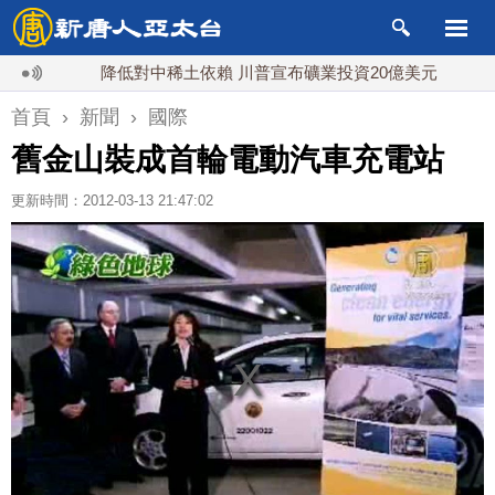
降低對中稀土依賴 川普宣布礦業投資20億美元
中東局
首頁
›
新聞
›
國際
舊金山裝成首輪電動汽車充電站
更新時間：2012-03-13 21:47:02