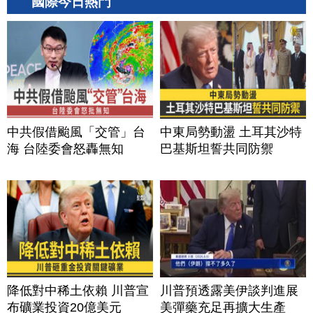
國際今日熱門
中共假借颱風「交管」台
中東局勢動盪 土耳其沙特
海 台陸委會怒轟無知
巴基斯坦誓共同防禦
降低對中稀土依賴 川普宣
川普預透露美伊談判進展
布礦業投資20億美元
美彈藥充足再擴大生產