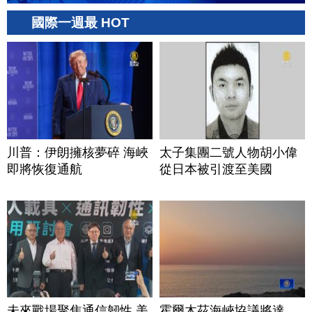
國際一週最 HOT
川普：伊朗擁核夢碎 海峽
太子集團二號人物胡小偉
即將恢復通航
從日本被引渡至美國
未來戰場聚焦通信韌性 美
霍爾木茲海峽協議將達