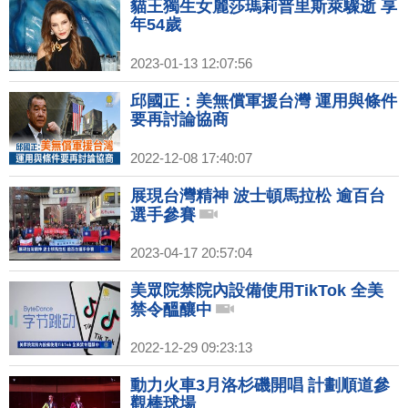
貓王獨生女麗莎瑪莉普里斯萊驟逝 享
年54歲
2023-01-13 12:07:56
邱國正：美無償軍援台灣 運用與條件
要再討論協商
2022-12-08 17:40:07
展現台灣精神 波士頓馬拉松 逾百台
選手參賽
2023-04-17 20:57:04
美眾院禁院內設備使用TikTok 全美
禁令醞釀中
2022-12-29 09:23:13
動力火車3月洛杉磯開唱 計劃順道參
觀棒球場