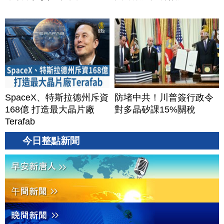
SpaceX、特斯拉德州斥資
防堵中共！川普簽行政令
168億 打造最大晶片廠
對多晶矽課15%關稅
Terafab
今日整點新聞