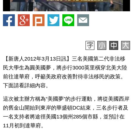
【新唐人2012年3月13日訊】三名美國第二代非法移
民大學生為圓美國夢，將步行3000英里橫穿北美大陸
前往達華府，呼籲美政府改善對待非法移民的政策。
下面請看詳細內容。
這次被主辦方稱為“美國夢”的步行運動，將從美國西岸
的舊金山開始到東岸的華盛頓DC結束，三名步行者及
一名支持者將途徑美國13個州285個市縣，並預計在
11月初到達華府。