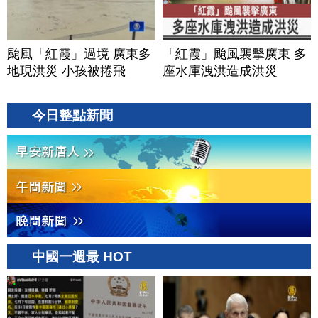
颱風「紅霞」過境 廣東多
「紅霞」颱風襲擊廣東 多
地現洪災 小孩被捲飛
座水庫洩洪造成洪災
今日整點新聞
中國一週最 HOT