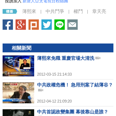
按讚加入
新唐人亞太電視台粉絲團
薄熙來
中共鬥爭
權鬥
章天亮
|
|
|
相關新聞
薄熙來免職 重慶官場大清洗
2012-03-15 21:14:33
中共政權危機！ 急用刑案了結薄谷？
2012-04-12 21:09:20
中共首認政變集團 幕後靠山是誰？