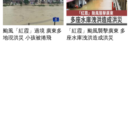
颱風「紅霞」過境 廣東多
「紅霞」颱風襲擊廣東 多
地現洪災 小孩被捲飛
座水庫洩洪造成洪災