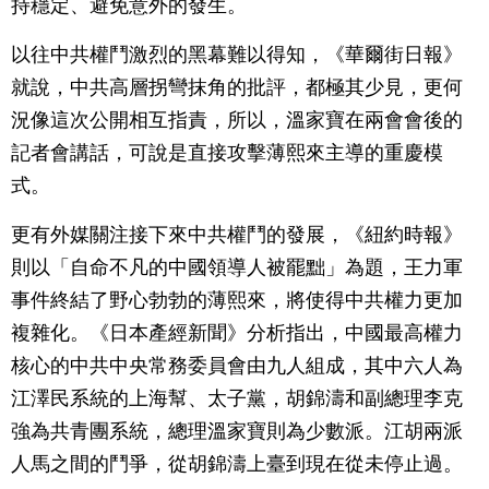
持穩定、避免意外的發生。
以往中共權鬥激烈的黑幕難以得知，《華爾街日報》
就說，中共高層拐彎抹角的批評，都極其少見，更何
況像這次公開相互指責，所以，溫家寶在兩會會後的
記者會講話，可說是直接攻擊薄熙來主導的重慶模
式。
更有外媒關注接下來中共權鬥的發展，《紐約時報》
則以「自命不凡的中國領導人被罷黜」為題，王力軍
事件終結了野心勃勃的薄熙來，將使得中共權力更加
複雜化。《日本產經新聞》分析指出，中國最高權力
核心的中共中央常務委員會由九人組成，其中六人為
江澤民系統的上海幫、太子黨，胡錦濤和副總理李克
強為共青團系統，總理溫家寶則為少數派。江胡兩派
人馬之間的鬥爭，從胡錦濤上臺到現在從未停止過。