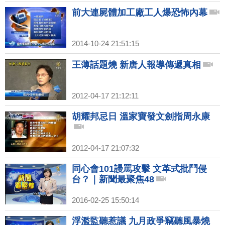
前大連屍體加工廠工人爆恐怖內幕
2014-10-24 21:51:15
王薄話題燒 新唐人報導傳遞真相
2012-04-17 21:12:11
胡耀邦忌日 溫家寶發文劍指周永康
2012-04-17 21:07:32
同心會101謾罵攻擊 文革式批鬥侵
台？｜新聞最聚焦48
2016-02-25 15:50:14
浮濫監聽惹議 九月政爭竊聽風暴燒