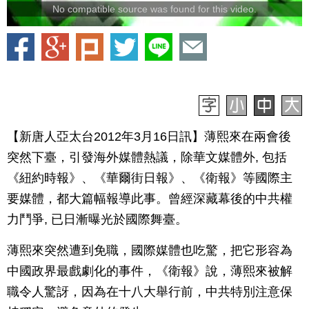
No compatible source was found for this video.
【新唐人亞太台2012年3月16日訊】薄熙來在兩會後
突然下臺，引發海外媒體熱議，除華文媒體外, 包括
《紐約時報》、《華爾街日報》、《衛報》等國際主
要媒體，都大篇幅報導此事。曾經深藏幕後的中共權
力鬥爭, 已日漸曝光於國際舞臺。
薄熙來突然遭到免職，國際媒體也吃驚，把它形容為
中國政界最戲劇化的事件，《衛報》說，薄熙來被解
職令人驚訝，因為在十八大舉行前，中共特別注意保