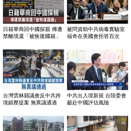
日籍華商回中國探親 傳遭
被問資助中共病毒實驗室
禁離境還「被恢復國籍」
福奇在美國會拒答百次
台灣雲林縣議會反中共跨
中共出入境新規 台陸委會
境鎮壓提案 無異議通過
籲赴中國評估風險