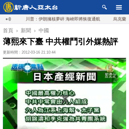
川普：伊朗擁核夢碎 海峽即將恢復通航
烏克蘭貨機旁
首頁
›
新聞
›
中國
薄熙來下臺 中共權鬥引外媒熱評
更新時間：2012-03-16 21:10:44