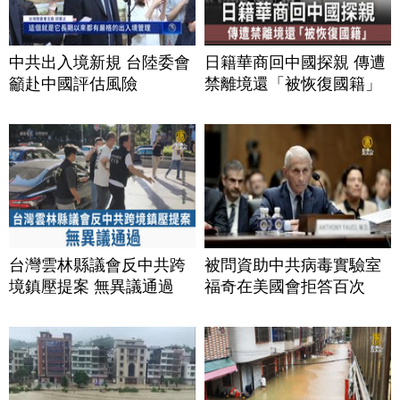
中共出入境新規 台陸委會
日籍華商回中國探親 傳遭
籲赴中國評估風險
禁離境還「被恢復國籍」
台灣雲林縣議會反中共跨
被問資助中共病毒實驗室
境鎮壓提案 無異議通過
福奇在美國會拒答百次