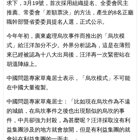
求下，3月19號，首次採用組織提名、全委會民主
推薦、常委會「差額票決」的方法，產生的8名正廳
職幹部暨省委委員提名人選，正式公示。
今年年初，廣東處理烏坎事件而推出的「烏坎模
式」給汪洋加分不少。外界分析認為，這是在薄熙
來已經被認為十八大出局後，汪洋再一次緊密站在
胡溫陣線上。
中國問題專家草庵居士表示，「烏坎模式」不可能
在中國大量複製。
中國問題專家草庵居士：「比如現在烏坎作為不遠
的城鎮，在烏坎事件之後也出現類似的烏坎的事
件，中共卻強力封殺，為甚麼呢？汪洋採取沒有利
益集團涉及的地方就會放開，但是有利益集團的就
會站在利益集團的一面去。」