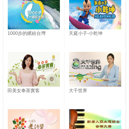
1000步的繽紛台灣
天庭小子-小乾坤
田美女奉茶實客
大千世界