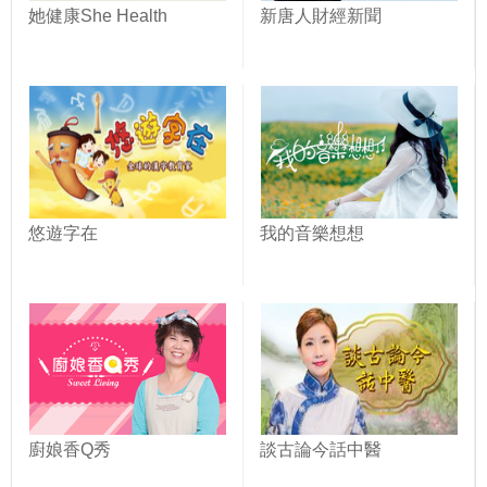
她健康She Health
新唐人財經新聞
悠遊字在
我的音樂想想
廚娘香Q秀
談古論今話中醫