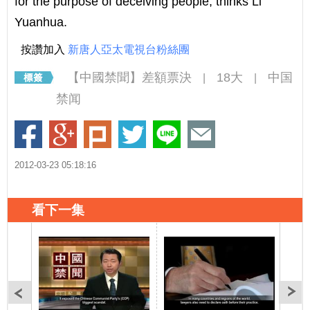
for the purpose of deceiving people, thinks Li
Yuanhua.
按讚加入
新唐人亞太電視台粉絲團
【中國禁聞】差額票決
18大
中国
|
|
禁闻
2012-03-23 05:18:16
看下一集