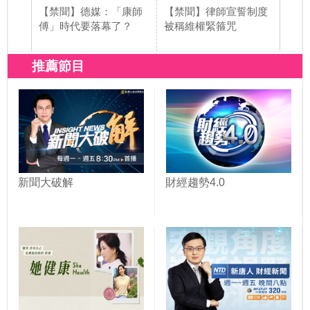
【禁聞】德媒：「康師
【禁聞】律師宣誓制度
【禁
傅」時代要落幕了？
被稱維權緊箍咒
「跑
推薦節目
新聞大破解
財經趨勢4.0