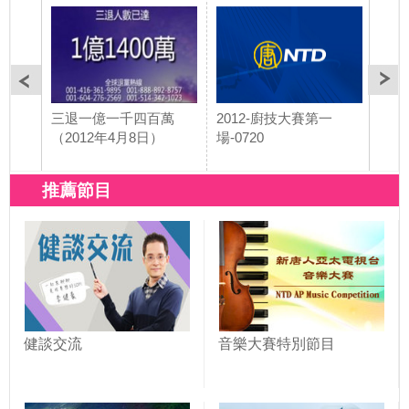
三退一億一千四百萬
2012-廚技大賽第一
20
（2012年4月8日）
場-0720
榜-0
推薦節目
健談交流
音樂大賽特別節目