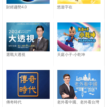
財經趨勢4.0
悠遊字在
選戰大透視
天庭小子-小乾坤
傳奇時代
老外看中國、老外看台灣