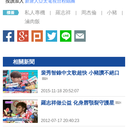
按讚加入
新唐人亞太電視台粉絲團
私人專機
羅志祥
周杰倫
小豬
|
|
|
|
滷肉飯
相關新聞
裴秀智錄中文歌超快 小豬讚不絕口
2015-11-18 20:52:07
羅志祥做公益 化身唇顎裂守護星
2012-07-17 20:40:23