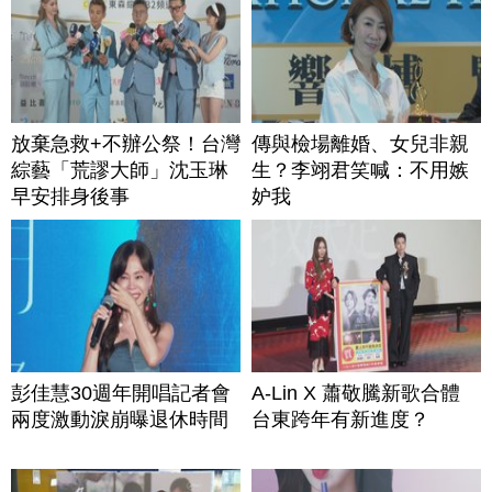
放棄急救+不辦公祭！台灣
傳與檢場離婚、女兒非親
綜藝「荒謬大師」沈玉琳
生？李翊君笑喊：不用嫉
早安排身後事
妒我
彭佳慧30週年開唱記者會
A-Lin X 蕭敬騰新歌合體
兩度激動淚崩曝退休時間
台東跨年有新進度？