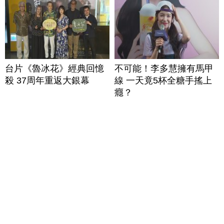
台片《魯冰花》經典回憶
不可能！李多慧擁有馬甲
殺 37周年重返大銀幕
線 一天竟5杯全糖手搖上
癮？