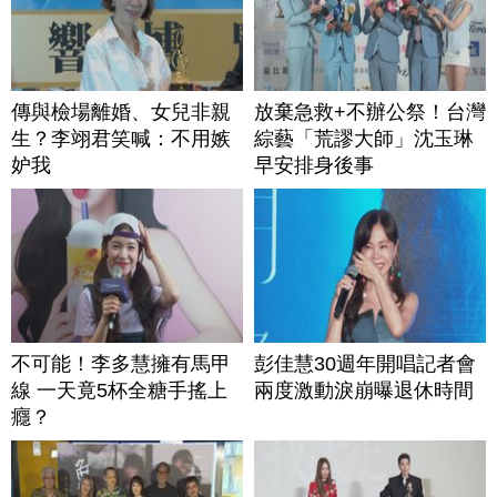
傳與檢場離婚、女兒非親
放棄急救+不辦公祭！台灣
生？李翊君笑喊：不用嫉
綜藝「荒謬大師」沈玉琳
妒我
早安排身後事
不可能！李多慧擁有馬甲
彭佳慧30週年開唱記者會
線 一天竟5杯全糖手搖上
兩度激動淚崩曝退休時間
癮？