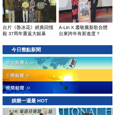
台片《魯冰花》經典回憶
A-Lin X 蕭敬騰新歌合體
殺 37周年重返大銀幕
台東跨年有新進度？
今日整點新聞
娛樂一週最 HOT