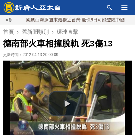
颱風白海豚週末最接近台灣 最快9日可能登陸中國
台
首頁
›
舊新聞類別
›
環球直擊
德南部火車相撞脫軌 死3傷13
更新時間：2012-04-13 20:00:09