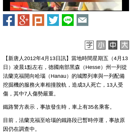
【新唐人2012年4月13日訊】當地時間星期五（4月13
日）凌晨1點左右，德國南部黑森（Hesse）州一列從
法蘭克福開向哈瑙（Hanau）的城際列車與一列配備
挖掘機的服務火車相撞脫軌，造成3人死亡，13人受
傷，其中7人傷勢嚴重。
鐵路警方表示，事故發生時，車上有35名乘客。
目前，法蘭克福至哈瑙的鐵路段已暫時停運，事故原
因仍在調查中。