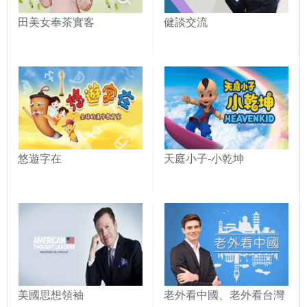
田美女奉茶實客
健談交流
悠遊字在
天庭小子-小乾坤
美國思想領袖
老外看中國、老外看台灣