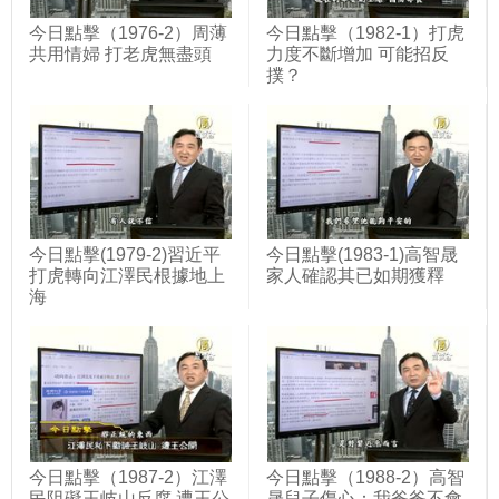
今日點擊（1976-2）周薄
今日點擊（1982-1）打虎
共用情婦 打老虎無盡頭
力度不斷增加 可能招反
撲？
今日點擊(1979-2)習近平
今日點擊(1983-1)高智晟
打虎轉向江澤民根據地上
家人確認其已如期獲釋
海
今日點擊（1987-2）江澤
今日點擊（1988-2）高智
民阻礙王岐山反腐 遭王公
晟兒子傷心：我爸爸不會