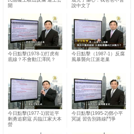
開
說中文了
今日點擊(1978-1)打虎有
今日點擊（1987-1）反腐
底線？不會動江澤民？
風暴襲向江派老巢
今日點擊(1977-1)習近平
今日點擊(1995-2)鄧小平
剩勇追窮寇 兵臨江家大本
冥誕 習告別路線鬥爭
營