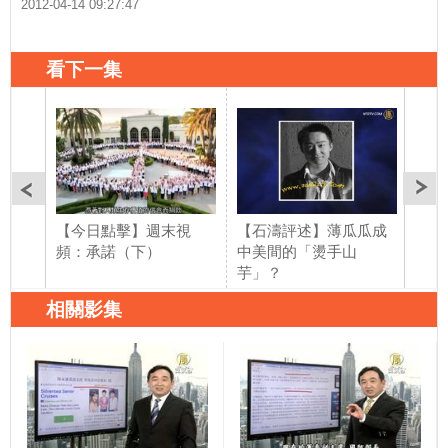
2012-04-14 09:27:47
看下一集
【今日點擊】週末視
【石濤評述】薄瓜瓜成
【石
頻：承諾（下）
中美間的「燙手山
敗於
芋」？
相關影集