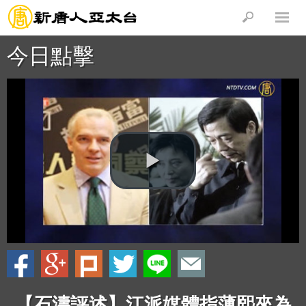
今日點擊
【石濤評述】江派媒體指薄熙來為