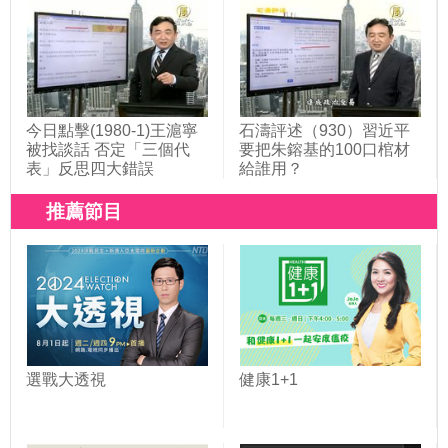
今日點擊(1980-1)王滬寧
石濤評述（930）習近平
被找談話 否定「三個代
要把朱鎔基的100口棺材
表」反思四大錯誤
給誰用？
推薦節目
選戰大透視
健康1+1