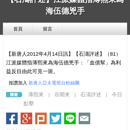
海伍德兇手
首頁
留言
【新唐人2012年4月14日訊】【石濤評述】（81）
江派媒體指薄熙來為海伍德兇手：「血債幫」為利
益反目由此可見一斑。
按讚加入
新唐人亞太電視台粉絲團
薄熙來
谷開來
石濤評述
今日
|
|
|
點擊