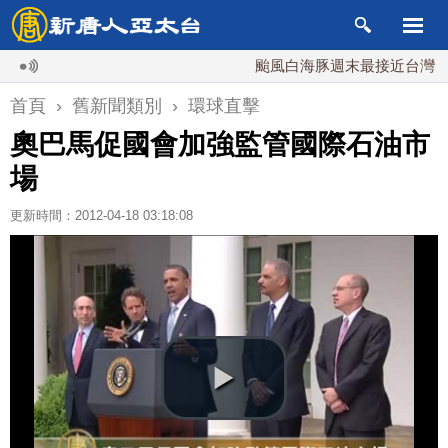
颱風白海豚週末最接近台灣 最快
首頁
›
舊新聞類別
›
環球直擊
奧巴馬促國會加強監管國際石油市
場
更新時間：2012-04-18 03:18:08