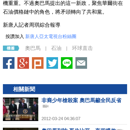
機重重。不過奧巴馬提出的這一新政，聚焦華爾街在
石油價格鏈中的角色，將矛頭轉向了共和黨。
新唐人記者周琪綜合報導
按讚加入
新唐人亞太電視台粉絲團
奧巴馬
石油
环球直击
|
|
相關新聞
非裔少年槍殺案 奧巴馬籲全民反省
2012-03-24 04:36:07