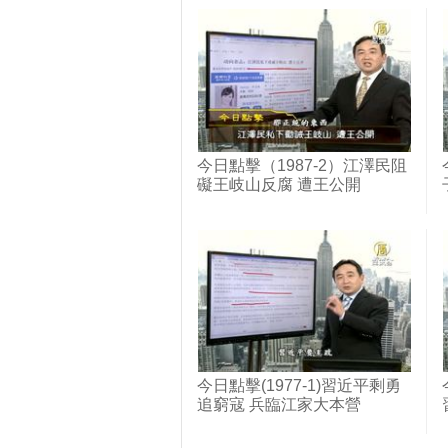
今日點擊（1987-2）江澤民阻
礙王岐山反腐 遭王公開
今日點擊(1977-1)習近平剩勇
追窮寇 兵臨江家大本營