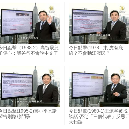
今日點擊（1988-2）高智晟兒
今日點擊(1978-1)打虎有底
子傷心：我爸爸不會說中文了
線？不會動江澤民？
今日點擊(1995-2)鄧小平冥誕
今日點擊(1980-1)王滬寧被找
習告別路線鬥爭
談話 否定「三個代表」反思
大錯誤