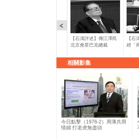
【石濤評述】傳江澤民
【石
北京會星巴克總裁
經「
相關影集
今日點擊（1976-2）周薄共用
情婦 打老虎無盡頭