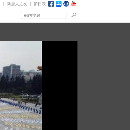
賽
|
新唐人之友
|
節目表