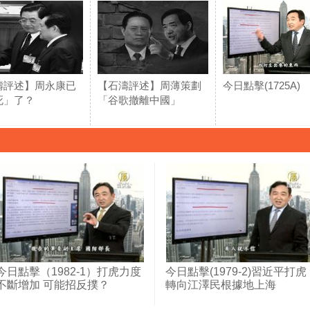
濤評述】周永康已
【石濤評述】周薄策劃
今日點擊(1725A)
死」了？
「谷歌撤離中國」
今日點擊（1982-1）打虎力度
今日點擊(1979-2)習近平打虎
不斷增加 可能招反撲？
轉向江澤民根據地上海