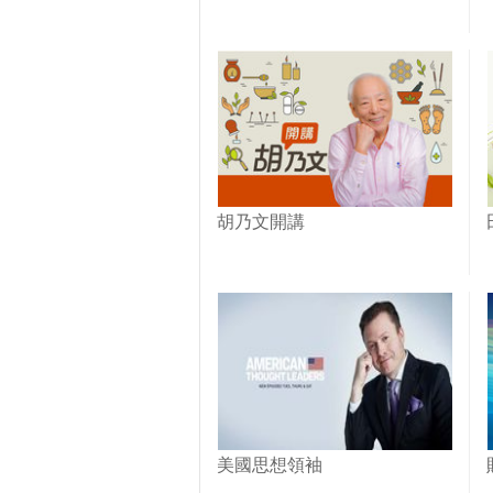
胡乃文開講
美國思想領袖