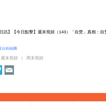
21日訊】【今日點擊】週末視頻（143）「自焚」真相：
視台粉絲團
週末視頻
周末視頻
|