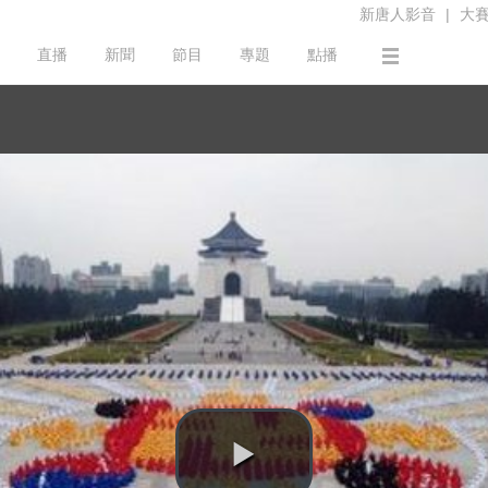
新唐人影音
|
大
直播
新聞
節目
專題
點播