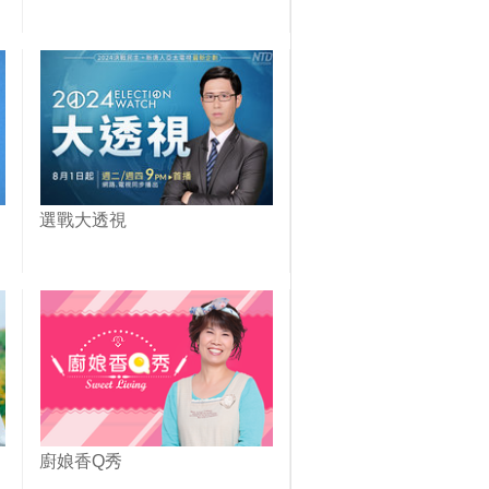
選戰大透視
廚娘香Q秀