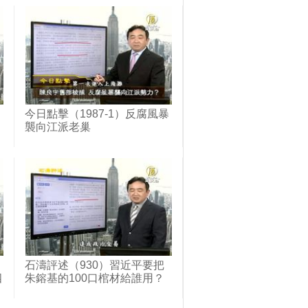
今日點擊（1987-1）反腐風暴
襲向江派老巢
石濤評述（930）習近平要把
四
朱鎔基的100口棺材給誰用？