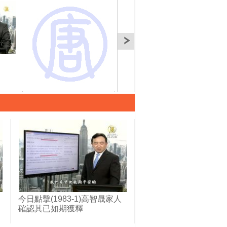
今日點擊(1725B)
今日點擊(1726A)
今日
似習
今日點擊(1983-1)高智晟家人
確認其已如期獲釋