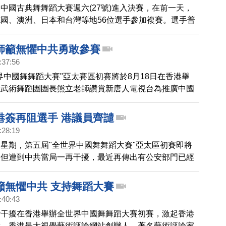
中國古典舞舞蹈大賽週六(27號)進入決賽，在前一天，
國、澳洲、日本和台灣等地56位選手參加複賽。選手普
，將對人物的表現融入技巧中，體現出對中國古典舞的掌
最終41位選手進入決賽。一起來看一看精采的比賽情
師籲無懼中共勇敢參賽
:37:56
界中國舞舞蹈大賽"亞太賽區初賽將於8月18日在香港舉
立武術舞蹈團團長熊立老師讚賞新唐人電視台為推廣中國
的努力，他希望大陸和香港選手要講良心和正義，不要懼
破阻力積極參賽。
港簽再阻選手 港議員齊譴
:28:19
星期，第五屆"全世界中國舞舞蹈大賽"亞太區初賽即將
，但遭到中共當局一再干擾，最近再傳出有公安部門已經
專才8月15日以後到香港的簽證，也引發香港多個議
責中共干擾大賽惡行。
籲無懼中共 支持舞蹈大賽
:40:43
斷干擾在香港舉辦全世界中國舞舞蹈大賽初賽，激起香港
對。香港最大視覺藝術評論網站創辦人，著名藝術評論家