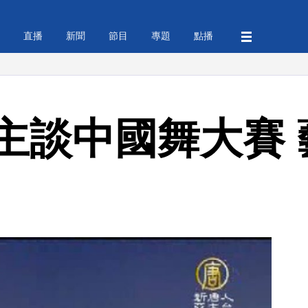
直播
新聞
節目
專題
點播
主談中國舞大賽 