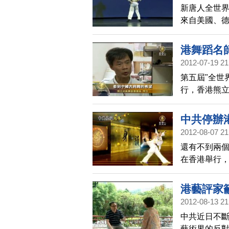
新唐人全世界
來自美國、德
遍水平高超
握日趨成熟。
港舞蹈名
況。
2012-07-19 21
第五屆"全世
行，香港熊
古典舞作出
怕中共，突
中共停辦
2012-08-07 21
還有不到兩個
在香港舉行
停辦大陸舞蹈
員，挺身譴
港藝評家
2012-08-13 21
中共近日不
藝術界的反