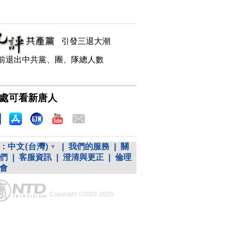
引發三退大潮
前退出中共黨、團、隊總人數
處可看新唐人
：
中文(台灣)
|
我們的服務
|
關
們
|
客服資訊
|
澄清與更正
|
倫理
會
Copyright ©2002-2025