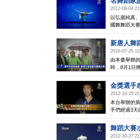
名舞蹈家
2012-08-04 21
以弘揚純真
國舞舞蹈大
舞蹈界歡迎
種子，意義
新唐人舞
2016-07-25 12
由本臺舉辦
時，8月1日
指出，中共
場滋事。大
金獎選手
排除申請禁
2012-10-29 21
本台舉辦的第
手們經過3天
巧，更要看
的心聲。
舞蹈大賽
2012-10-27 21