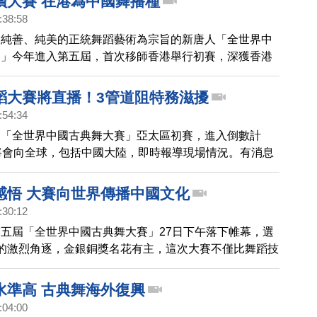
讚大賽 在港為中國舞播種
:38:58
、純善、純美的正統舞蹈藝術為宗旨的新唐人「全世界中
賽」今年進入第五屆，首次移師香港舉行初賽，深獲香港
。著名中國舞舞蹈家梁家權讚揚大賽在香港播下中國舞的
深遠，呼籲舞蹈界人士把握良機踴躍參賽。
蹈大賽將直播！3管道阻特務滋擾
:54:34
的「全世界中國古典舞大賽」亞太區初賽，進入倒數計
將會向全球，包括中國大陸，即時報導現場情況。有消息
操控的外圍組織，已經購買大批門票，準備在比賽當天入
賽主辦方表示，將拒絕相關組織入場，並且報警備案，不
感悟 大賽向世界傳播中國文化
制令，確保比賽不被干擾。
:30:12
五屆「全世界中國古典舞大賽」27日下午落下帷幕，選
的激烈角逐，金銀銅獎名花有主，這次大賽不僅比舞蹈技
誰在舞蹈的韻味、內涵上更勝一籌，來聽一聽獲獎選手們
水準高 古典舞海外復興
:04:00