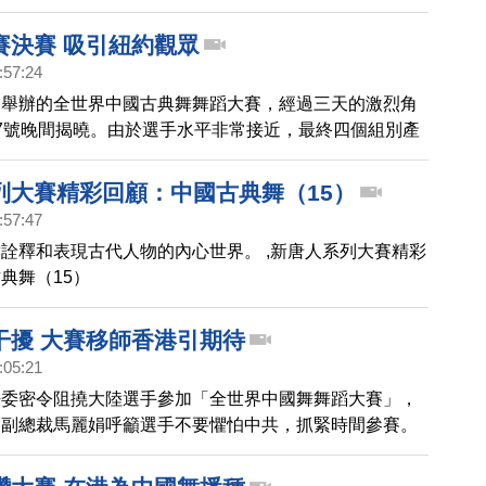
賽決賽 吸引紐約觀眾
:57:24
台舉辦的全世界中國古典舞舞蹈大賽，經過三天的激烈角
7號晚間揭曉。由於選手水平非常接近，最終四個組別產
。精采的比賽也吸引了很多觀眾慕名而來，對於能夠在美
的中國文化深有感觸。
列大賽精彩回顧：中國古典舞（15）
:57:47
詮釋和表現古代人物的內心世界。 ,新唐人系列大賽精彩
典舞（15）
干擾 大賽移師香港引期待
:05:21
法委密令阻撓大陸選手參加「全世界中國舞舞蹈大賽」，
台副總裁馬麗娟呼籲選手不要懼怕中共，抓緊時間參賽。
祝大賽成功 。