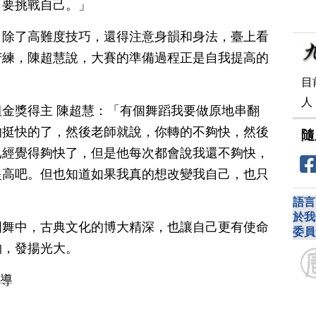
，要挑戰自己。」
，除了高難度技巧，還得注意身韻和身法，臺上看
苦練，陳超慧說，大賽的準備過程正是自我提高的
目
人
金獎得主 陳超慧：「有個舞蹈我要做原地串翻
的挺快的了，然後老師就說，你轉的不夠快，然後
隨
已經覺得夠快了，但是他每次都會說我還不夠快，
提高吧。但也知道如果我真的想改變我自己，也只
」
語言
於我
國舞中，古典文化的博大精深，也讓自己更有使命
委員
物，發揚光大。
報導