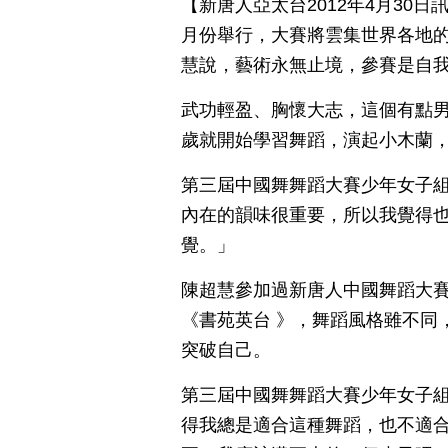
【新唐人亞太台2012年4月30
月份舉行，大賽將雲集世界各地
慧說，藝術永無止境，參賽是自
武功輕盈、胸懷大志，這個有點男
歲就開始學習舞蹈，演起小木蘭
第三屆中國舞舞蹈大賽少年女子組
內在的韻味很重要，所以我覺得
覺。」
陳超慧參加過新唐人中國舞蹈大
《書苑英台 》，舞蹈風格雖不同
突破自己。
第三屆中國舞舞蹈大賽少年女子組
得我總是適合這種舞蹈，也不適