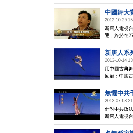
中國舞大
2012-10-29 15
新唐人電視
逐，終於在2
生出7位金獎
國看到純正
新唐人系
2013-10-14 13
用中國古典舞
回顧：中國古
無懼中共
2012-07-08 21
針對中共政
新唐人電視
多位議員也預