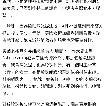
電話，不是隨即被掛斷就是不通，許多關心她的朋友
都表示，已看到推特上的訊息，但還沒有跟她本人聯
繫上。
「珍珠」因為協助陳光誠逃脫，4月27號遭到南京警方
抓走後，便失去音信。美國女權無疆界組織負責人瑞
吉就呼籲，陳光誠的解救者何培蓉也需要被解救。
美國女權無疆界組織負責人 瑞吉：「昨天史密斯
(Chris Smith)召開了國會聽證會，那是個緊急聽證
會，我為陳光誠，也為珍珠作證。有一個叫王雪真
（音）的女士，她是珍珠組織想拜訪陳的村莊東師古
村的網民之一， 她說，她被打，被抓，她的衣服都被
剝掉，裸體搜查她。她還說，別人受到的待遇比她還
慘。」
對於珍珠被失蹤期間是否遭到酷刑，瑞吉表示很擔