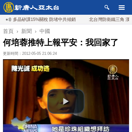
多晶矽課15%關稅 防堵中共傾銷
北台灣防衛鐵三角 漢光首封
首頁
›
新聞
›
中國
何培蓉推特上報平安：我回家了
更新時間：2012-05-05 21:06:24