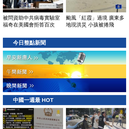
被問資助中共病毒實驗室
颱風「紅霞」過境 廣東多
福奇在美國會拒答百次
地現洪災 小孩被捲飛
今日整點新聞
中國一週最 HOT