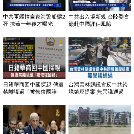
中共軍艦撞自家海警船釀2
中共出入境新規 台陸委會
死 掩蓋一年後才曝光
籲赴中國評估風險
日籍華商回中國探親 傳遭
台灣雲林縣議會反中共跨
禁離境還「被恢復國籍」
境鎮壓提案 無異議通過