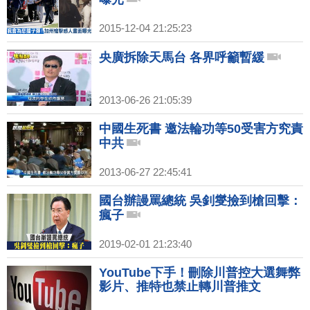
2015-12-04 21:25:23
央廣拆除天馬台 各界呼籲暫緩
2013-06-26 21:05:39
中國生死書 邀法輪功等50受害方究責
中共
2013-06-27 22:45:41
國台辦謾罵總統 吳釗燮撿到槍回擊：
瘋子
2019-02-01 21:23:40
YouTube下手！刪除川普控大選舞弊
影片、推特也禁止轉川普推文