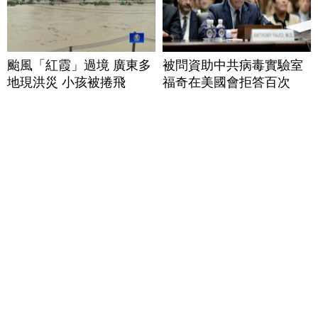
颱風「紅霞」過境 廣東多
被問資助中共病毒實驗室
地現洪災 小孩被捲飛
福奇在美國會拒答百次