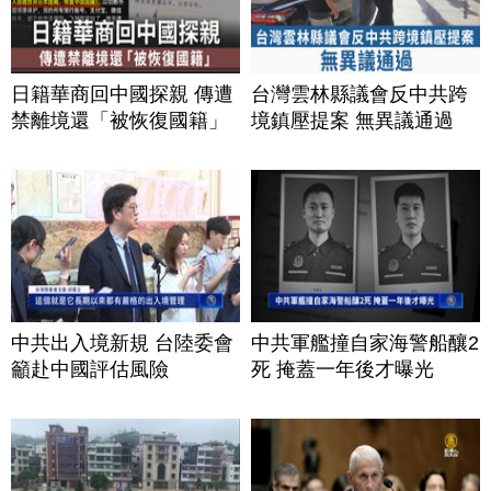
日籍華商回中國探親 傳遭
台灣雲林縣議會反中共跨
禁離境還「被恢復國籍」
境鎮壓提案 無異議通過
中共出入境新規 台陸委會
中共軍艦撞自家海警船釀2
籲赴中國評估風險
死 掩蓋一年後才曝光