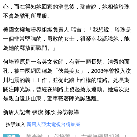
心，而在得知她回家的消息後，瑞吉說，她相信珍珠
不會為酷刑所屈服。
美國女權無疆界組織負責人 瑞吉：「我想說，珍珠是
一個非常堅強的，勇敢的女士，很榮幸我認識她，能
為她的釋放而戰鬥。」
何培蓉原是一名英文教師，有著一頭長髮、清秀的面
孔，被中國網民稱為「俠義美女」，2008年曾投入汶
川地震的義工工作，並從此踏上維權的道路。她長期
關注陳光誠，曾經在網路上發起搶救運動。她這次更
是親自遠赴山東，駕車載著陳光誠逃離。
新唐人記者 張潔 鄭欣 採訪報導
按讚加入
新唐人亞太電視台粉絲團
陳光誠
何培蓉
女權無疆界組織
|
|
|