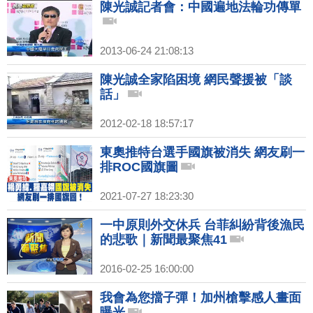
陳光誠記者會：中國遍地法輪功傳單
2013-06-24 21:08:13
陳光誠全家陷困境 網民聲援被「談
話」
2012-02-18 18:57:17
東奧推特台選手國旗被消失 網友刷一
排ROC國旗圖
2021-07-27 18:23:30
一中原則外交休兵 台菲糾紛背後漁民
的悲歌｜新聞最聚焦41
2016-02-25 16:00:00
我會為您擋子彈！加州槍擊感人畫面
曝光