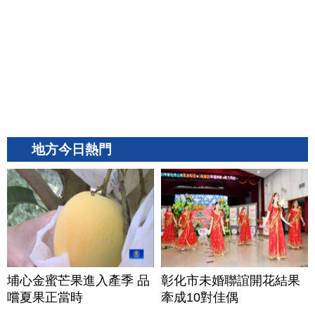
地方今日熱門
埔心金蜜芒果進入產季 品
彰化市未婚聯誼開花結果
嚐夏果正當時
牽成10對佳偶