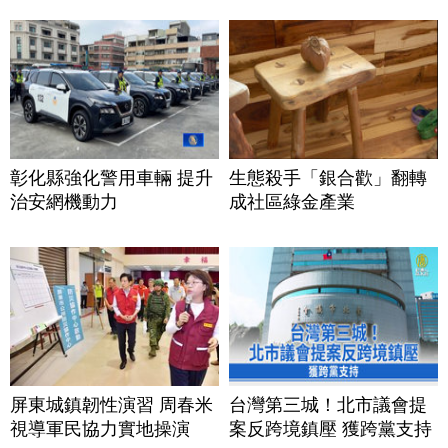
彰化縣強化警用車輛 提升
生態殺手「銀合歡」翻轉
治安網機動力
成社區綠金產業
屏東城鎮韌性演習 周春米
台灣第三城！北市議會提
視導軍民協力實地操演
案反跨境鎮壓 獲跨黨支持