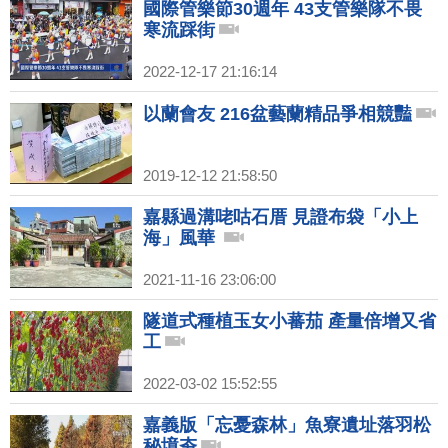
國際管樂節30週年 43支管樂隊不畏
寒流踩街
2022-12-17 21:16:14
以蘭會友 216盆藝蘭精品爭相競豔
2019-12-12 21:58:50
嘉縣過溝咾咕石厝 見證布袋「小上
海」風華
2021-11-16 23:06:00
隧道式種植玉女小蕃茄 產量倍增又省
工
2022-03-02 15:52:55
嘉義版「忘憂森林」魚寮遺址落羽松
秘境夯