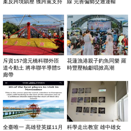
案反跨境鎮壓 獲跨黨支持
線 完善偏鄉交通運輸
斥資157億元橋科聯外匝
花蓮漁港親子釣魚同樂 羅
道今動土 將串聯半導體S
時豐壓軸獻唱掀高潮
廊帶
全臺唯一 高雄登英媒11月
科學走出教室 雄中雄女