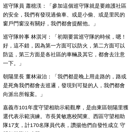
巡守隊員 蕭檍渼：「參加這個巡守隊就是要維護社區
的安全，我們有發現過偷車、或是小偷、或是里民的
窗戶門窗沒有關好，我們都會提醒他。」
巡守隊幹事 林淇河：「初期要當巡守隊的時候，嗯！
好，這不錯，因為第一方面可以防火，第二方面可以
防盜，第三方面是各社區的車輛及其它，都會去注意
一下。」
朝陽里長 董林淑治：「我們都是晚上用走路的，路或
是死角我們都會去巡邏，發現到可疑的人，我們都會
向派出所報案。」
嘉義市101年度守望相助示範觀摩，是由東區朝陽里獲
選代表示範演練。市長黃敏惠校閱東、西區守望相助
隊17支，計170名隊員代表，讚揚他們自發性成立 守