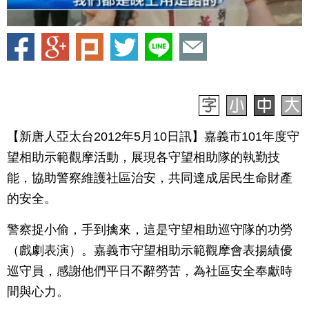
【新唐人亞太台2012年5月10日訊】嘉義市101年度守
望相助示範觀摩活動，展現各守望相助隊的執勤技
能，協助警察維護社區治安，共同達成居民生命財產
的安全。
警察捉小偷，手到擒來，這是守望相助巡守隊的功勞
（戲劇表演）。嘉義市守望相助示範觀摩會表揚績優
巡守員，感謝他們平日不辭勞苦，為社區安全奉獻時
間與心力。