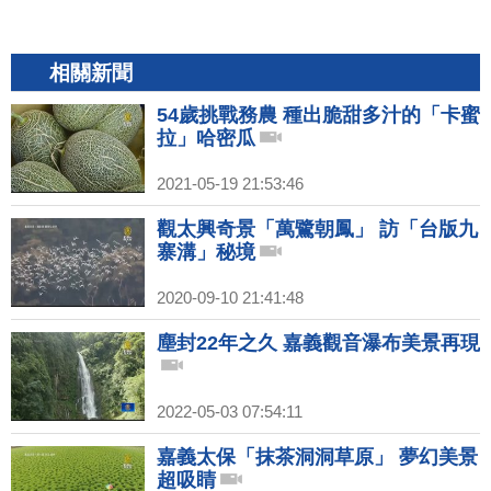
相關新聞
54歲挑戰務農 種出脆甜多汁的「卡蜜
拉」哈密瓜
2021-05-19 21:53:46
觀太興奇景「萬鷺朝鳳」 訪「台版九
寨溝」秘境
2020-09-10 21:41:48
塵封22年之久 嘉義觀音瀑布美景再現
2022-05-03 07:54:11
嘉義太保「抹茶洞洞草原」 夢幻美景
超吸睛