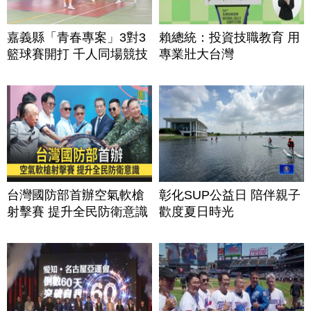
嘉義縣「青春專案」3對3
賴總統：投資技職教育 用
籃球賽開打 千人同場競技
專業壯大台灣
台灣國防部首辦空氣軟槍
彰化SUP公益日 陪伴親子
射擊賽 提升全民防衛意識
歡度夏日時光