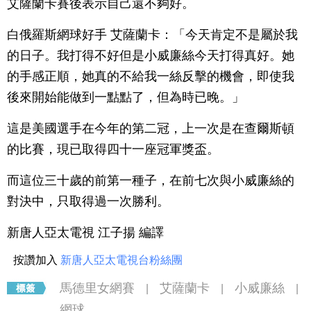
艾薩蘭卡賽後表示自己還不夠好。
白俄羅斯網球好手 艾薩蘭卡：「今天肯定不是屬於我
的日子。我打得不好但是小威廉絲今天打得真好。她
的手感正順，她真的不給我一絲反擊的機會，即使我
後來開始能做到一點點了，但為時已晚。」
這是美國選手在今年的第二冠，上一次是在查爾斯頓
的比賽，現已取得四十一座冠軍獎盃。
而這位三十歲的前第一種子，在前七次與小威廉絲的
對決中，只取得過一次勝利。
新唐人亞太電視 江子揚 編譯
按讚加入
新唐人亞太電視台粉絲團
馬德里女網賽
艾薩蘭卡
小威廉絲
|
|
|
網球