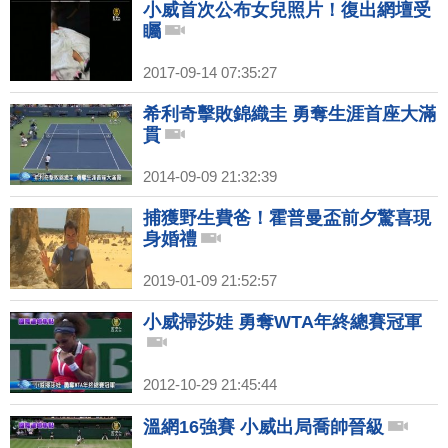
小威首次公布女兒照片！復出網壇受
矚
2017-09-14 07:35:27
希利奇擊敗錦織圭 勇奪生涯首座大滿
貫
2014-09-09 21:32:39
捕獲野生費爸！霍普曼盃前夕驚喜現
身婚禮
2019-01-09 21:52:57
小威掃莎娃 勇奪WTA年終總賽冠軍
2012-10-29 21:45:44
溫網16強賽 小威出局喬帥晉級