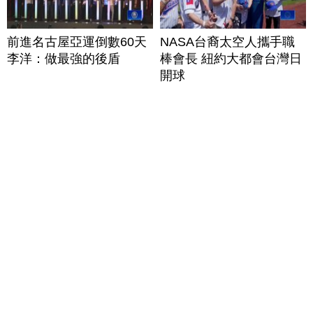
前進名古屋亞運倒數60天
NASA台裔太空人攜手職
李洋：做最強的後盾
棒會長 紐約大都會台灣日
開球