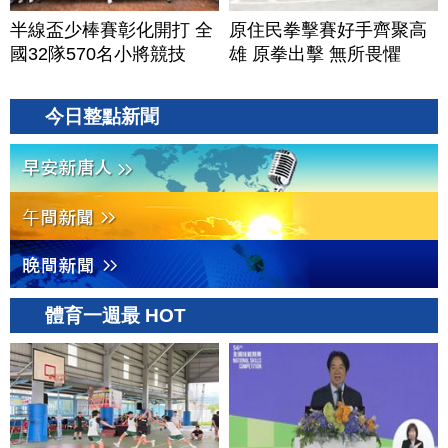
半線盃少棒賽彰化開打 全
原住民拳擊賽好手齊聚高
國32隊570名小將競技
雄 原拳出擊 無所畏懼
今日整點新聞
體育一週最 HOT