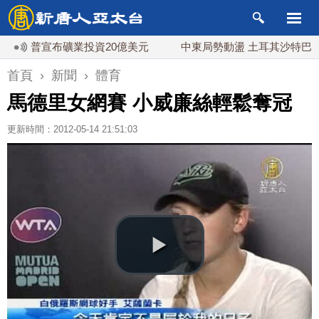
川普宣布礦業投資20億美元
中東局勢動盪 土耳其沙特巴基斯坦
首頁
›
新聞
›
體育
馬德里女網賽 小威廉絲輕鬆奪冠
更新時間：2012-05-14 21:51:03