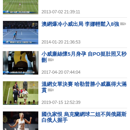
2013-07-02 21:39:11
澳網爆冷小威出局 李娜輕鬆入8強
2014-01-20 21:36:53
小威廉絲懷5月身孕 自PO挺肚照又秒
刪
2017-04-20 07:44:04
溫網女單決賽 哈勒普勝小威贏得大滿
貫
2019-07-15 12:52:39
國仇家恨 烏克蘭網球二姐不與俄羅斯
白俄人握手