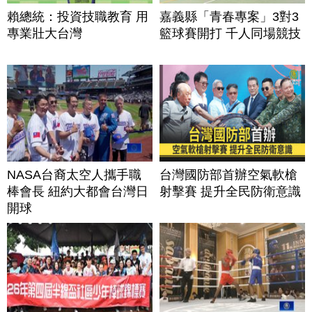
賴總統：投資技職教育 用
嘉義縣「青春專案」3對3
專業壯大台灣
籃球賽開打 千人同場競技
NASA台裔太空人攜手職
台灣國防部首辦空氣軟槍
棒會長 紐約大都會台灣日
射擊賽 提升全民防衛意識
開球