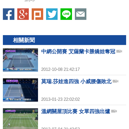
相關新聞
中網公開賽 艾薩蘭卡勝嬌娃奪冠
2012-10-08 21:42:17
莫瑞.莎娃進四強 小威腰傷敗北
2013-01-23 22:02:02
溫網關屋頂比賽 女單四強出爐