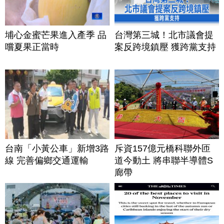
埔心金蜜芒果進入產季 品
台灣第三城！北市議會提
嚐夏果正當時
案反跨境鎮壓 獲跨黨支持
台南「小黃公車」新增3路
斥資157億元橋科聯外匝
線 完善偏鄉交通運輸
道今動土 將串聯半導體S
廊帶