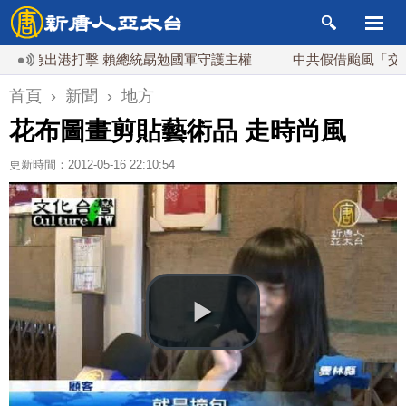
出港打擊 賴總統勗勉國軍守護主權
中共假借颱風「交管」台海
首頁
›
新聞
›
地方
花布圖畫剪貼藝術品 走時尚風
更新時間：2012-05-16 22:10:54