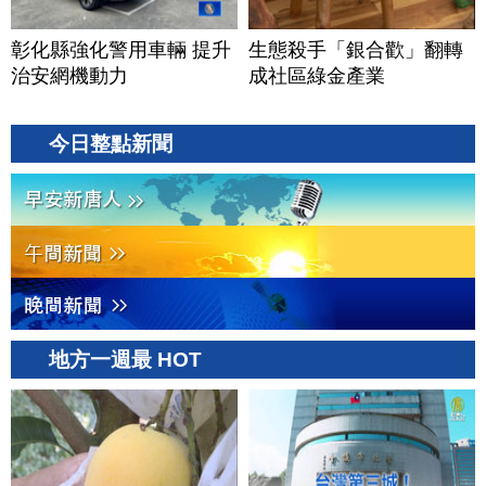
彰化縣強化警用車輛 提升
生態殺手「銀合歡」翻轉
治安網機動力
成社區綠金產業
今日整點新聞
地方一週最 HOT