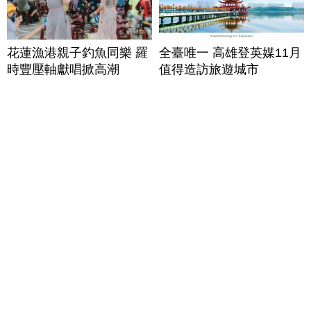
花蓮漁港親子釣魚同樂 羅
全臺唯一 高雄登英媒11月
時豐壓軸獻唱掀高潮
值得造訪旅遊城市