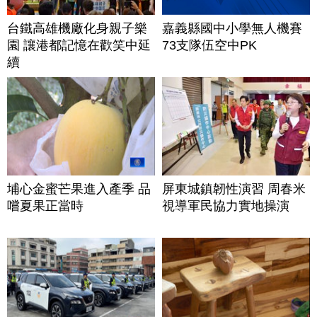
台鐵高雄機廠化身親子樂
嘉義縣國中小學無人機賽
園 讓港都記憶在歡笑中延
73支隊伍空中PK
續
埔心金蜜芒果進入產季 品
屏東城鎮韌性演習 周春米
嚐夏果正當時
視導軍民協力實地操演