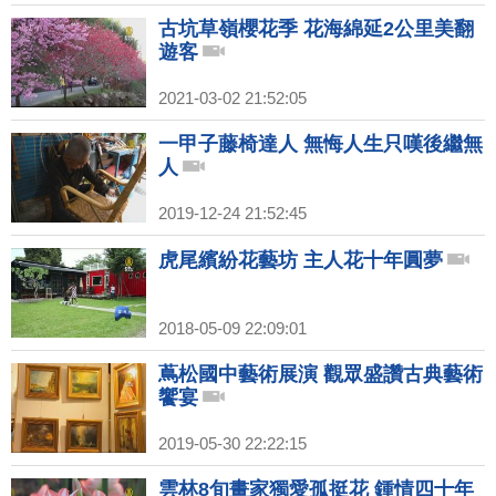
古坑草嶺櫻花季 花海綿延2公里美翻
遊客
2021-03-02 21:52:05
一甲子藤椅達人 無悔人生只嘆後繼無
人
2019-12-24 21:52:45
虎尾繽紛花藝坊 主人花十年圓夢
2018-05-09 22:09:01
蔦松國中藝術展演 觀眾盛讚古典藝術
饗宴
2019-05-30 22:22:15
雲林8旬畫家獨愛孤挺花 鍾情四十年