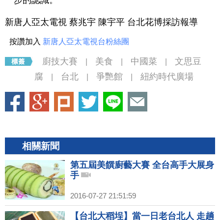
一步的認識。
新唐人亞太電視 蔡兆宇 陳宇平 台北花博採訪報導
按讚加入
新唐人亞太電視台粉絲團
廚技大賽
美食
中國菜
文思豆
|
|
|
腐
台北
爭艷館
紐約時代廣場
|
|
|
相關新聞
第五屆美饌廚藝大賽 全台高手大展身
手
2016-07-27 21:51:59
【台北大稻埕】當一日老台北人 走趟