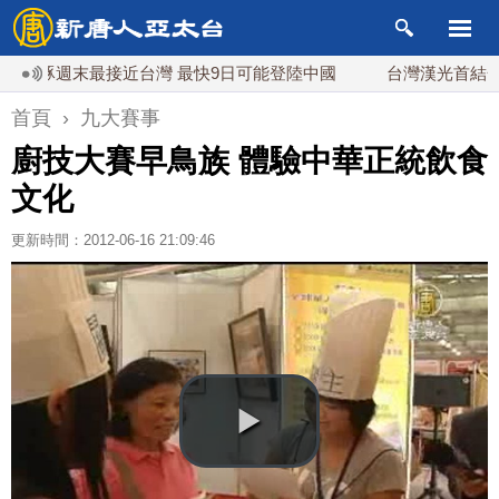
豚週末最接近台灣 最快9日可能登陸中國
台灣漢光首結合城鎮
首頁
›
九大賽事
廚技大賽早鳥族 體驗中華正統飲食
文化
更新時間：2012-06-16 21:09:46