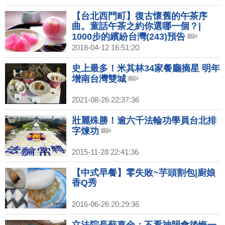
【台北西門町】復古懷舊的午茶序
曲。童話午茶之約你選哪一個？|
1000步的繽紛台灣(243)預告
2018-04-12 16:51:20
史上最多！米其林34家餐廳摘星 明年
增南台灣雙城
2021-08-26 22:37:36
壯麗殊勝！逾六千法輪功學員台北排
字煉功
2015-11-28 22:41:36
【中式早餐】零失敗~芋頭割包|廚娘
香Q秀
2016-06-26 20:29:36