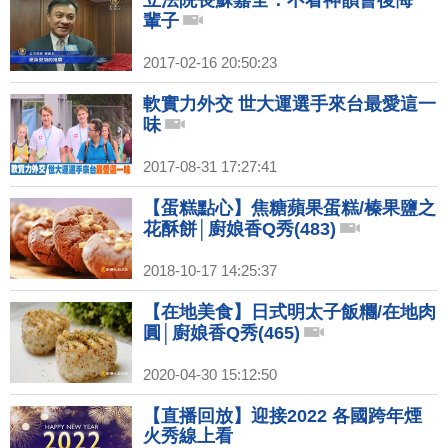
立法院長蘇嘉全：不看神韻會後悔一
輩子
2017-02-16 20:50:23
軟實力外交 世大運選手來台最愛這一
味
2017-08-31 17:27:41
【蛋糕點心】焦糖蘋果蛋糕/榛果鹽之
花酥餅│廚娘香Q秀(483)
2018-10-17 14:25:37
【在地美食】日式明太子飯糰/在地肉
圓│廚娘香Q秀(465)
2020-04-30 15:12:50
【直播回放】迎接2022 各國跨年煙
火秀線上看