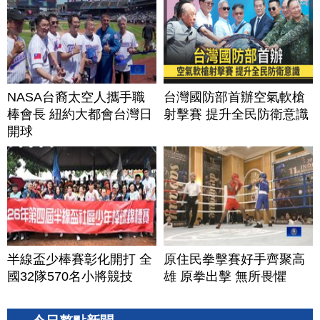
NASA台裔太空人攜手職
台灣國防部首辦空氣軟槍
棒會長 紐約大都會台灣日
射擊賽 提升全民防衛意識
開球
半線盃少棒賽彰化開打 全
原住民拳擊賽好手齊聚高
國32隊570名小將競技
雄 原拳出擊 無所畏懼