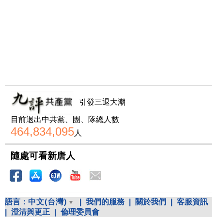
引發三退大潮
目前退出中共黨、團、隊總人數
464,834,095
人
隨處可看新唐人
語言：
中文(台灣)
|
我們的服務
|
關於我們
|
客服資訊
|
澄清與更正
|
倫理委員會