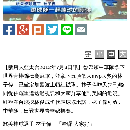
【新唐人亞太台2012年7月3日訊】曾帶領中華隊拿下
世界青棒錦標賽冠軍，並拿下五項個人mvp大獎的林
子偉，已確定加盟波士頓紅襪隊。林子偉昨天(2日)晚
間從佛羅里達透過視訊和大家分享他到美國的近況。
紅襪在台球探林俊成也代表球隊承諾，林子偉可效力
中華隊，出戰世界青棒錦標賽。
旅美棒球選手 林子偉：「哈囉 大家好」