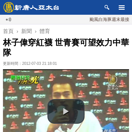
颱風白海豚週末最接近台灣 
首頁
›
新聞
›
體育
林子偉穿紅襪 世青賽可望效力中華
隊
更新時間：2012-07-03 21:18:01