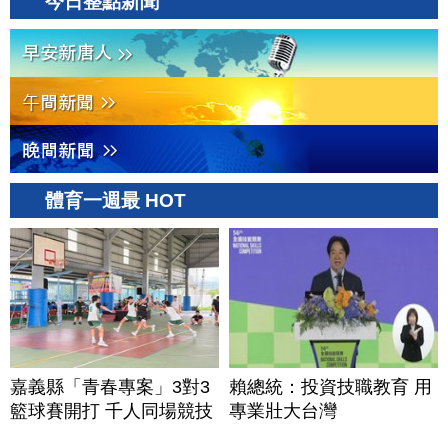
今日整點新聞
體育一週最 HOT
嘉義縣「青春專案」3對3
賴總統：投資技職教育 用
籃球賽開打 千人同場競技
專業壯大台灣