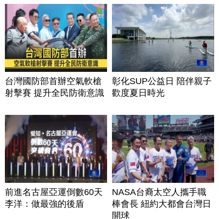
台灣國防部首辦空氣軟槍
彰化SUP公益日 陪伴親子
射擊賽 提升全民防衛意識
歡度夏日時光
前進名古屋亞運倒數60天
NASA台裔太空人攜手職
李洋：做最強的後盾
棒會長 紐約大都會台灣日
開球