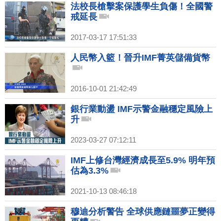
法校長槍擊案保護學生負傷！全國警
戒延長
2017-03-17 17:51:33
人民幣入籃！晉升IMF菁英儲備貨幣
2016-10-01 21:42:49
銀行業動盪 IMF示警金融穩定風險上
升
2023-03-27 07:12:11
IMF上修台灣經濟成長至5.9% 明年預
估為3.3%
2021-10-13 08:46:18
穆迪分析警告 全球供應鏈噩夢正變得