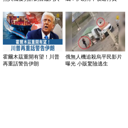
霍爾木茲重開有望！川普
俄無人機追殺烏平民影片
再重話警告伊朗
曝光 小販驚險逃生