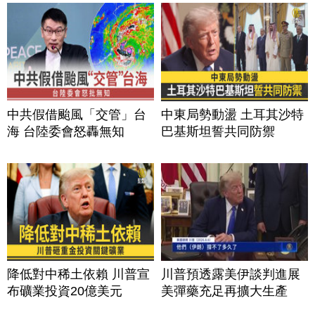
中共假借颱風「交管」台
中東局勢動盪 土耳其沙特
海 台陸委會怒轟無知
巴基斯坦誓共同防禦
降低對中稀土依賴 川普宣
川普預透露美伊談判進展
布礦業投資20億美元
美彈藥充足再擴大生產