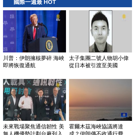
國際一週最 HOT
川普：伊朗擁核夢碎 海峽
太子集團二號人物胡小偉
即將恢復通航
從日本被引渡至美國
未來戰場聚焦通信韌性 美
霍爾木茲海峽協議將達
無人機優勢計劃台廠列入
成？伊朗傳不收通行費