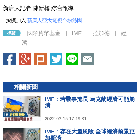
新唐人記者 陳新梅 綜合報導
按讚加入
新唐人亞太電視台粉絲團
國際貨幣基金
IMF
拉加德
經
|
|
|
濟
相關新聞
IMF：若戰事拖長 烏克蘭經濟可能崩
潰
2022-03-15 17:19:31
IMF：存在大量風險 全球經濟前景更
加黯淡