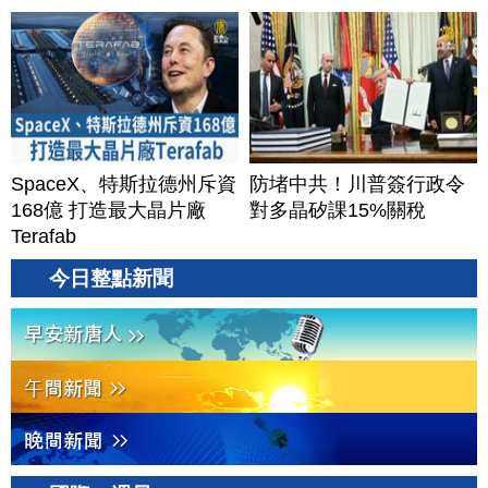
SpaceX、特斯拉德州斥資
防堵中共！川普簽行政令
168億 打造最大晶片廠
對多晶矽課15%關稅
Terafab
今日整點新聞