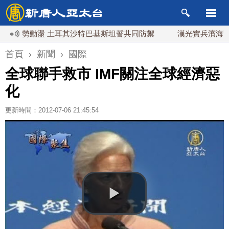
勢動盪 土耳其沙特巴基斯坦誓共同防禦
漢光實兵濱海緊急出
首頁
›
新聞
›
國際
全球聯手救市 IMF關注全球經濟惡
化
更新時間：2012-07-06 21:45:54