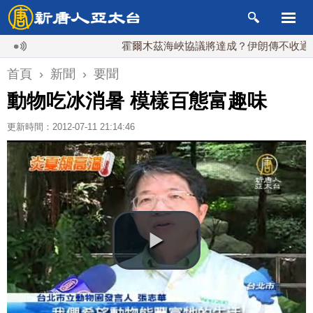
霍爾木茲海峽協議將達成？伊朗傳不收通行費
首頁
›
新聞
›
要聞
動物吃冰消暑 模樣百態富趣味
更新時間：2012-07-11 21:14:46