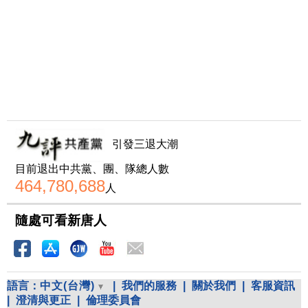
引發三退大潮
目前退出中共黨、團、隊總人數
464,780,688
人
隨處可看新唐人
語言：
中文(台灣)
|
我們的服務
|
關於我們
|
客服資訊
|
澄清與更正
|
倫理委員會