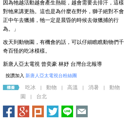
因為牠越活動越會產生熱能，越會需要去排汗，這樣
對牠來講更熱。這也是為什麼在野外，獅子絕對不會
正中午去獵捕，牠一定是晨昏的時候去做獵捕的行
為。」
改天到動物園，有機會的話，可以仔細瞧瞧動物們千
奇百怪的吃冰模樣。
新唐人亞太電視 曾奕豪 林妤 台灣台北報導
按讚加入
新唐人亞太電視台粉絲團
吃冰
動物
高溫
消暑
動物
|
|
|
|
園
台北
|