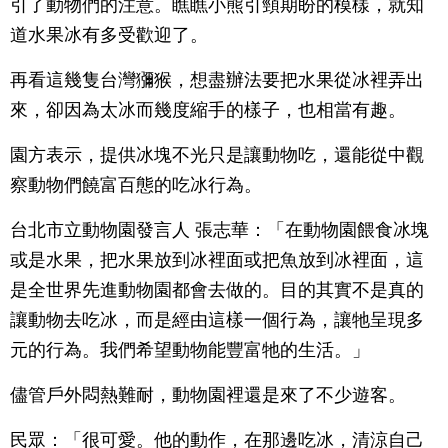
引了動物們的注意。瞧瞧小熊引頸期盼的模樣，就知
道水果冰有多受歡迎了。
再看這幾隻台灣獼猴，想盡辦法要把水果從冰裡弄出
來，卻因為太冰而幾度縮手的樣子，也相當有趣。
園方表示，提供冰塊不光只是讓動物吃，還能從中觀
察動物們饒富百態的吃冰行為。
台北市立動物園發言人 張志華：「在動物園餵食冰塊
或是水果，把水果放到冰裡面或把魚放到冰裡面，這
是全世界先進動物園都會去做的。目的其實不是真的
讓動物去吃冰，而是經由這樣一個行為，讓牠呈現多
元的行為。我們希望動物能豐富牠的生活。」
儘管戶外悶熱難耐，動物園裡還是來了不少遊客。
民眾：「很可愛。他的動作，在那邊吃冰，清涼自己