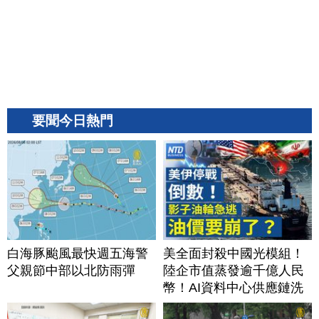
要聞今日熱門
白海豚颱風最快週五海警
美全面封殺中國光模組！
父親節中部以北防雨彈
陸企市值蒸發逾千億人民
幣！AI資料中心供應鏈洗
牌？台灣喜迎轉單！成關