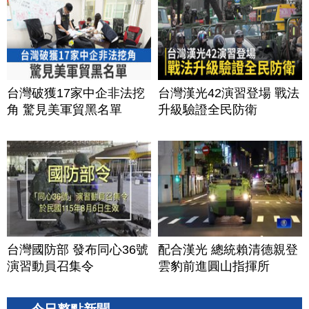
鍵樞紐？｜#財經新聞
│20260805 (三)
台灣破獲17家中企非法挖
台灣漢光42演習登場 戰法
角 驚見美軍貿黑名單
升級驗證全民防衛
台灣國防部 發布同心36號
配合漢光 總統賴清德親登
演習動員召集令
雲豹前進圓山指揮所