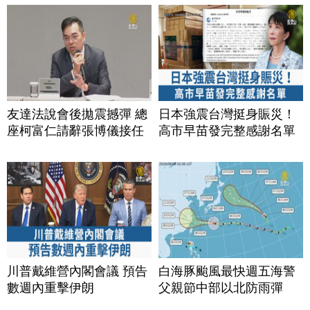
友達法說會後拋震撼彈 總
日本強震台灣挺身賑災！
座柯富仁請辭張博儀接任
高市早苗發完整感謝名單
川普戴維營內閣會議 預告
白海豚颱風最快週五海警
數週內重擊伊朗
父親節中部以北防雨彈