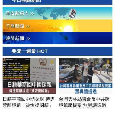
今日整點新聞
要聞一週最 HOT
日籍華商回中國探親 傳遭
台灣雲林縣議會反中共跨
禁離境還「被恢復國籍」
境鎮壓提案 無異議通過