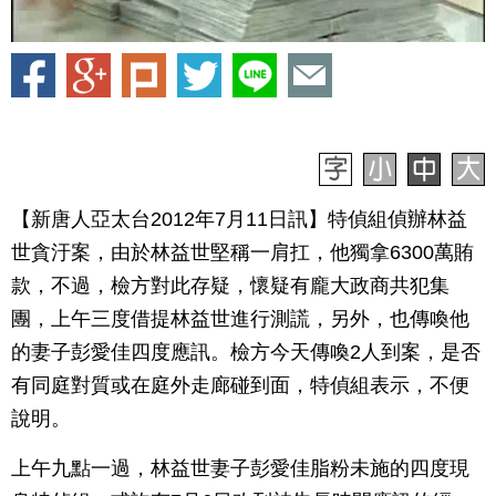
【新唐人亞太台2012年7月11日訊】特偵組偵辦林益
世貪汙案，由於林益世堅稱一肩扛，他獨拿6300萬賄
款，不過，檢方對此存疑，懷疑有龐大政商共犯集
團，上午三度借提林益世進行測謊，另外，也傳喚他
的妻子彭愛佳四度應訊。檢方今天傳喚2人到案，是否
有同庭對質或在庭外走廊碰到面，特偵組表示，不便
說明。
上午九點一過，林益世妻子彭愛佳脂粉未施的四度現