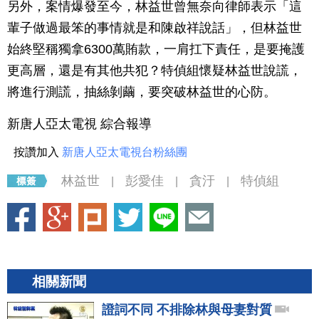
另外，案情爆發至今，林益世曾無奈向律師表示「這
輩子做過最笨的事情就是和陳啟祥說話」，但林益世
始終堅稱獨拿6300萬賄款，一肩扛下責任，是要掩護
更高層，還是有其他共犯？特偵組懷疑林益世說謊，
將進行測謊，抽絲剝繭，要突破林益世的心防。
新唐人亞太電視 綜合報導
按讚加入
新唐人亞太電視台粉絲團
林益世
彭愛佳
貪汙
特偵組
|
|
|
相關新聞
證詞不同 不排除林與母妻對質