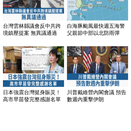
台灣雲林縣議會反中共跨
白海豚颱風最快週五海警
境鎮壓提案 無異議通過
父親節中部以北防雨彈
日本強震台灣挺身賑災！
川普戴維營內閣會議 預告
高市早苗發完整感謝名單
數週內重擊伊朗