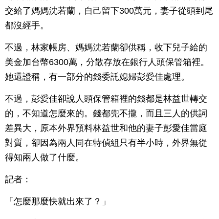
交給了媽媽沈若蘭，自己留下300萬元，妻子從頭到尾
都沒經手。
不過，林家帳房、媽媽沈若蘭卻供稱，收下兒子給的
美金加台幣6300萬，分散存放在銀行人頭保管箱裡。
她還證稱，有一部分的錢委託媳婦彭愛佳處理。
不過，彭愛佳卻說人頭保管箱裡的錢都是林益世轉交
的，不知道怎麼來的。錢都兜不攏，而且三人的供詞
差異大，原本外界預料林益世和他的妻子彭愛佳當庭
對質，卻因為兩人同在特偵組只有半小時，外界無從
得知兩人做了什麼。
記者：
「怎麼那麼快就出來了？」