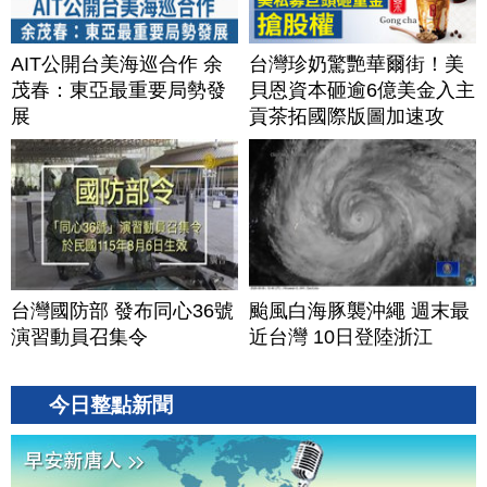
AIT公開台美海巡合作 余
台灣珍奶驚艷華爾街！美
茂春：東亞最重要局勢發
貝恩資本砸逾6億美金入主
展
貢茶拓國際版圖加速攻
美？｜#財經新聞｜
20260806(四)
台灣國防部 發布同心36號
颱風白海豚襲沖繩 週末最
演習動員召集令
近台灣 10日登陸浙江
今日整點新聞