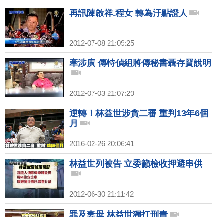
再訊陳啟祥.程女 轉為汙點證人
2012-07-08 21:09:25
牽涉廣 傳特偵組將傳秘書聶存賢說明
2012-07-03 21:07:29
逆轉！林益世涉貪二審 重判13年6個
月
2016-02-26 20:06:41
林益世列被告 立委籲檢收押避串供
2012-06-30 21:11:42
罪及妻母 林益世獨扛刑責