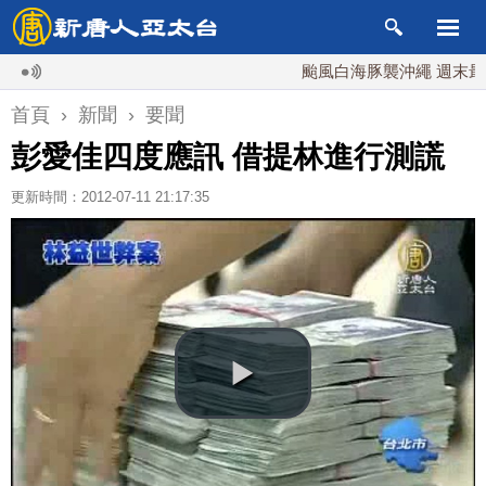
颱風白海豚襲沖繩 週末最近台灣 
首頁
›
新聞
›
要聞
彭愛佳四度應訊 借提林進行測謊
更新時間：2012-07-11 21:17:35