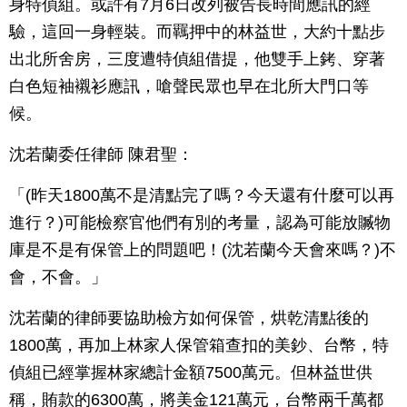
身特偵組。或許有7月6日改列被告長時間應訊的經
驗，這回一身輕裝。而羈押中的林益世，大約十點步
出北所舍房，三度遭特偵組借提，他雙手上銬、穿著
白色短袖襯衫應訊，嗆聲民眾也早在北所大門口等
候。
沈若蘭委任律師 陳君聖：
「(昨天1800萬不是清點完了嗎？今天還有什麼可以再
進行？)可能檢察官他們有別的考量，認為可能放贓物
庫是不是有保管上的問題吧！(沈若蘭今天會來嗎？)不
會，不會。」
沈若蘭的律師要協助檢方如何保管，烘乾清點後的
1800萬，再加上林家人保管箱查扣的美鈔、台幣，特
偵組已經掌握林家總計金額7500萬元。但林益世供
稱，賄款的6300萬，將美金121萬元，台幣兩千萬都