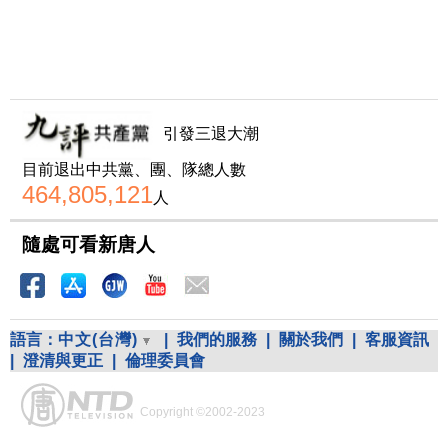
引發三退大潮
目前退出中共黨、團、隊總人數
464,805,121
人
隨處可看新唐人
語言：
中文(台灣)
|
我們的服務
|
關於我們
|
客服資訊
|
澄清與更正
|
倫理委員會
Copyright ©2002-2023