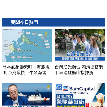
要聞今日熱門
日本氣象廳緊盯白海豚颱
台灣漢光演習 賴清德搭裝
風 台灣最快下午發海警
甲車進駐衡山指揮所