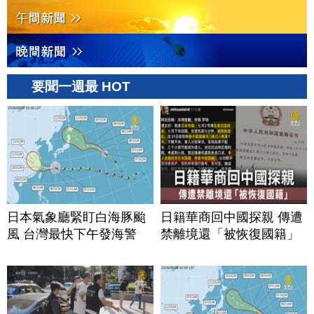
要聞一週最 HOT
日本氣象廳緊盯白海豚颱
日籍華商回中國探親 傳遭
風 台灣最快下午發海警
禁離境還「被恢復國籍」