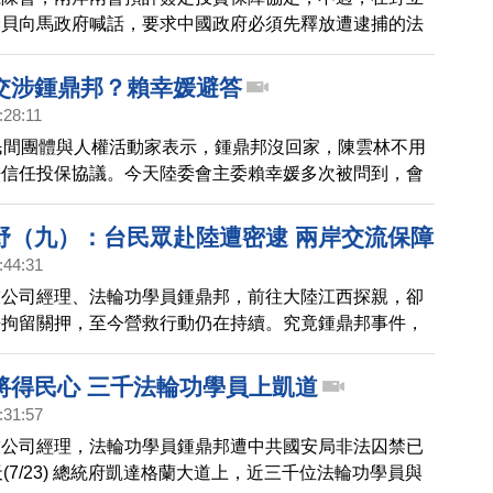
分貝向馬政府喊話，要求中國政府必須先釋放遭逮捕的法
鼎邦，再來談簽署投保協議。立委指出，不管是過去兩岸
助協議還是ECFA，都無法真正保障台灣人民的生命財
交涉鍾鼎邦？賴幸媛避答
談根本就是流於形式。
:28:11
民間團體與人權活動家表示，鍾鼎邦沒回家，陳雲林不用
法信任投保協議。今天陸委會主委賴幸媛多次被問到，會
期間交涉鍾鼎邦案，賴幸媛都避而不答。
野（九）：台民眾赴陸遭密逮 兩岸交流保障
:44:31
技公司經理、法輪功學員鍾鼎邦，前往大陸江西探親，卻
法拘留關押，至今營救行動仍在持續。究竟鍾鼎邦事件，
問題？兩岸儘管密切交流，不過台灣民眾到大陸的人身安
權到底有沒有獲得保障？這一集的新聞新視野，我們帶您
將得民心 三千法輪功學員上凱道
:31:57
技公司經理，法輪功學員鍾鼎邦遭中共國安局非法囚禁已
天(7/23) 總統府凱達格蘭大道上，近三千位法輪功學員與