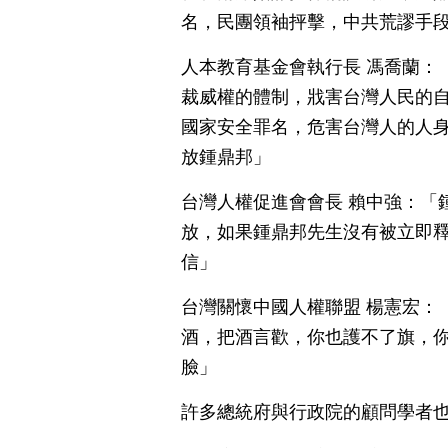
名，民團領袖抨擊，中共荒謬手
人本教育基金會執行長 馮喬蘭：
裁威權的體制，戕害台灣人民的
國家安全罪名，危害台灣人的人
放鍾鼎邦」
台灣人權促進會會長 賴中強：「
放，如果鍾鼎邦先生沒有被立即
信」
台灣關懷中國人權聯盟 楊憲宏：
酒，把酒言歡，你也護不了旗，
臉」
許多總統府與行政院的顧問學者