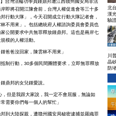
日訊】台灣法輪功學員鍾鼎邦遭江西贛州國安局非法
北
兩岸即將召開江陳會前，台灣人權促進會等三十多
漢
鼎邦行動大隊」，今天召開成立行動大隊記者會，
驗
雲林不用來」。包括總統府人權諮詢委員會委員也
動家公開要求中共無罪釋放鍾鼎邦。這也是兩岸七
大規模的人權活動。
，鍾爸爸沒回家，陳雲林不用來」
川
晶矽
抵制行動，30多個民間團體要求，立即無罪釋放
防
，鍾鼎邦的女兒鍾愛說。
心，但是我跟大家說，我一定不會屈服，無論如
非常需要你們每一個人的幫忙」
鼎邦到大陸探親，遭贛州國安局秘密逮捕並羅織罪