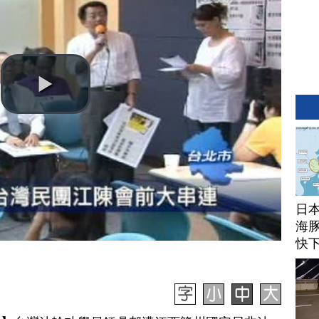
日
海豚
快