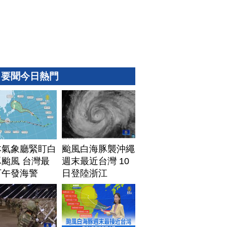
要聞今日熱門
本氣象廳緊盯白
颱風白海豚襲沖繩
颱風 台灣最
週末最近台灣 10
下午發海警
日登陸浙江