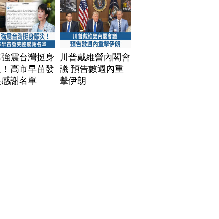
本強震台灣挺身
川普戴維營內閣會
災！高市早苗發
議 預告數週內重
整感謝名單
擊伊朗