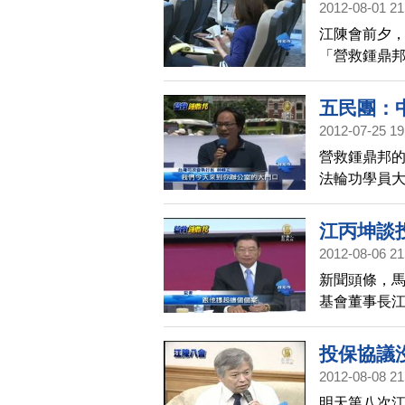
2012-08-01 21
陳雲林不要
江陳會前夕，
鼎邦。
「營救鍾鼎邦
未來的安全
台，雖然海
五民團：
被問及營救
2012-07-25 19
營救鍾鼎邦的
法輪功學員
體代表表示
果中共不放
江丙坤談
更直言，如
2012-08-06 21
新聞頭條，
基會董事長
不過，場內
邦；記者追
投保協議
權會等多個
2012-08-08 21
才能召開會
明天第八次