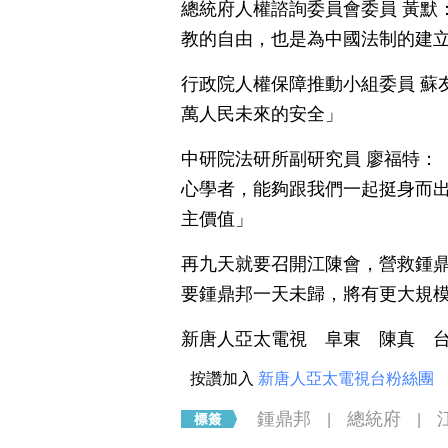
總統府人權諮詢委員會委員 黃默
教的自由，也是為中國法制的建
行政院人權保障推動小組委員 蘇
萬人民未來的安全」
中研院法研所副研究員 廖福特：
心學者，能夠跟我們一起挺身而
主價值」
再九天就要召開江陳會，營救鍾
要鍾鼎邦一天未歸，將有更大規
新唐人亞太電視 阜東 陳真 
按讚加入
新唐人亞太電視台粉絲團
鍾鼎邦
總統府
|
|