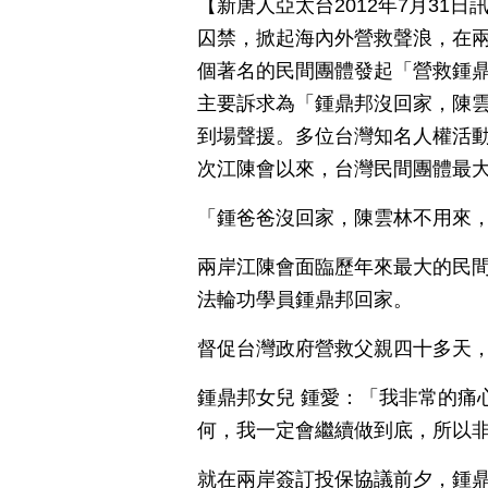
【新唐人亞太台2012年7月31
囚禁，掀起海內外營救聲浪，在
個著名的民間團體發起「營救鍾
主要訴求為「鍾鼎邦沒回家，陳
到場聲援。多位台灣知名人權活
次江陳會以來，台灣民間團體最
「鍾爸爸沒回家，陳雲林不用來
兩岸江陳會面臨歷年來最大的民間
法輪功學員鍾鼎邦回家。
督促台灣政府營救父親四十多天
鍾鼎邦女兒 鍾愛：「我非常的痛
何，我一定會繼續做到底，所以
就在兩岸簽訂投保協議前夕，鍾