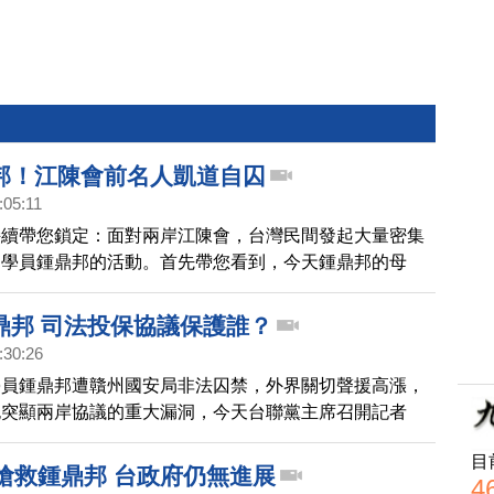
邦！江陳會前名人凱道自囚
:05:11
持續帶您鎖定：面對兩岸江陳會，台灣民間發起大量密集
功學員鍾鼎邦的活動。首先帶您看到，今天鍾鼎邦的母
總統府前三百人的集會上，以自囚的方式，嚴正呼籲總統
共國安要人。多位立委、作家與紀錄片導演也到場聲援，
鼎邦 司法投保協議保護誰？
籠，活動持續一整天，希望馬總統正視民意，立即表態，
:30:26
罪釋放鍾鼎邦。
學員鍾鼎邦遭贛州國安局非法囚禁，外界關切聲援高漲，
也突顯兩岸協議的重大漏洞，今天台聯黨主席召開記者
權律師朱婉琪與受害台商高為邦，指出兩岸簽訂的司法互
目
簽訂的投保協議，根本就無法保障被中共羅織國安罪名的
團搶救鍾鼎邦 台政府仍無進展
4
台聯黨主席黃昆輝和立委林世嘉都表示，鍾鼎邦沒回來，