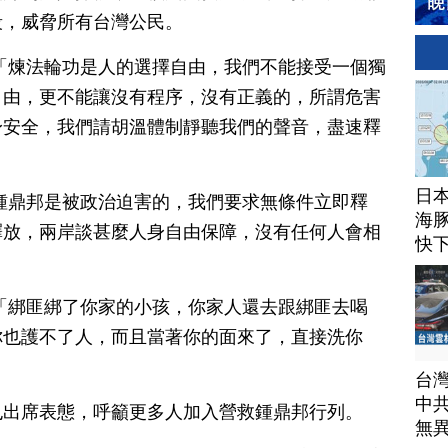
段，威脅所有台灣公民。
「煉法輪功是人的選擇自由，我們不能接受一個獨
自由，更不能讓沒有程序，沒有正義的，所謂危害
身安全，我們請胡溫體制靜聽我們的聲音，盡速釋
日
鍾鼎邦是被政治迫害的，我們要求無條件立即釋
海豚
釋放，兩岸談甚麼人身自由保障，沒有任何人會相
快
「綁匪綁了你家的小孩，你家人還去跟綁匪去喝
你也護不了人，而且當著你的面來了，直接洗你
台
中
也出席表態，呼籲更多人加入營救鍾鼎邦行列。
無