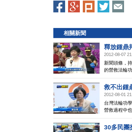
相關新聞
釋放鍾鼎
2012-08-07 21
新聞頭條，
的營救法輪
親、女兒在
馬英九 向中
救不出鍾
輪流進入囚
2012-08-01 21
要求中共無
台灣法輪功
營救過程中
會，邀請人
助協議與將
30多民
台灣民眾。