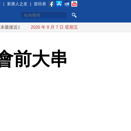
賽
|
新唐人之友
|
節目表
台灣 最快9日可能登陸中國
2026 年 8 月 7 日 星期五
台灣漢光首結合城鎮演習 AIT連
會前大串