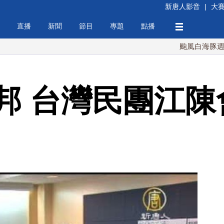
新唐人影音
|
大
直播
新聞
節目
專題
點播
颱風白海豚週末最接近
邦 台灣民團江陳