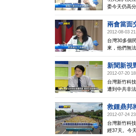
委今天仍高
輪功成員鍾
洽簽的司法互
兩會當面
產，江陳會
2012-08-03 21
台灣30多個
來，他們無
不會在兩會
新聞新視
2012-07-20 18
何在
台灣新竹科
遭到中共非
凸顯了什麼
全及基本人
救鍾鼎邦
深度探討。
2012-07-24 23
台灣新竹科
經37天。今