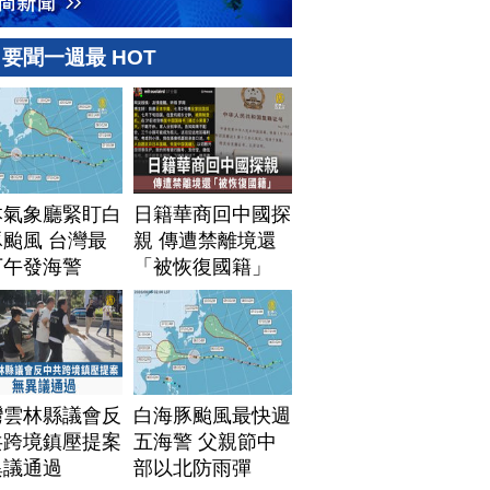
要聞一週最 HOT
本氣象廳緊盯白
日籍華商回中國探
颱風 台灣最
親 傳遭禁離境還
下午發海警
「被恢復國籍」
灣雲林縣議會反
白海豚颱風最快週
共跨境鎮壓提案
五海警 父親節中
異議通過
部以北防雨彈