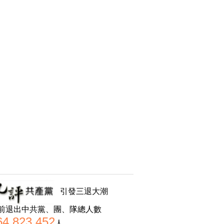
引發三退大潮
前退出中共黨、團、隊總人數
64,823,452
人