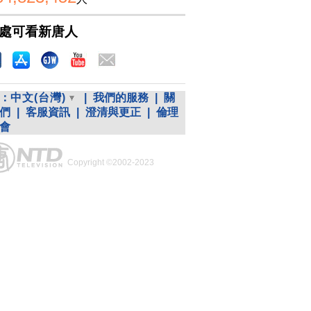
處可看新唐人
：
中文(台灣)
|
我們的服務
|
關
們
|
客服資訊
|
澄清與更正
|
倫理
會
Copyright ©2002-2023