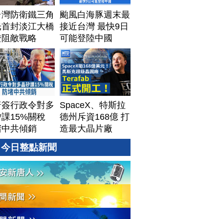
台灣防衛鐵三角
颱風白海豚週末最
光首封淡江大橋
接近台灣 最快9日
證阻敵戰略
可能登陸中國
普簽行政令對多
SpaceX、特斯拉
課15%關稅
德州斥資168億 打
堵中共傾銷
造最大晶片廠
Terafab
今日整點新聞