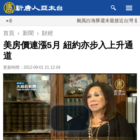
颱風白海豚週末最接近台灣 最快9日
首頁
›
新聞
›
財經
美房價連漲5月 紐約亦步入上升通
道
更新時間：2012-09-01 21:12:04