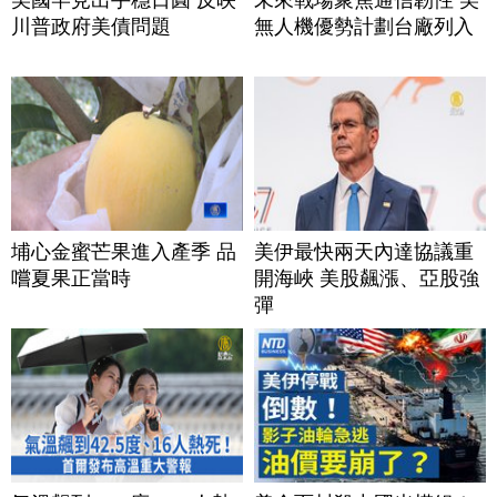
川普政府美債問題
無人機優勢計劃台廠列入
埔心金蜜芒果進入產季 品
美伊最快兩天內達協議重
嚐夏果正當時
開海峽 美股飆漲、亞股強
彈