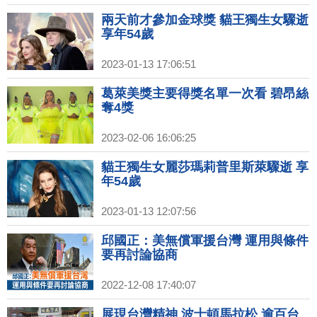
兩天前才參加金球獎 貓王獨生女驟逝
享年54歲
2023-01-13 17:06:51
葛萊美獎主要得獎名單一次看 碧昂絲
奪4獎
2023-02-06 16:06:25
貓王獨生女麗莎瑪莉普里斯萊驟逝 享
年54歲
2023-01-13 12:07:56
邱國正：美無償軍援台灣 運用與條件
要再討論協商
2022-12-08 17:40:07
展現台灣精神 波士頓馬拉松 逾百台