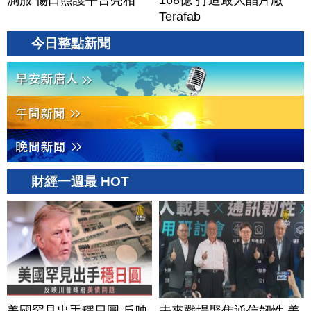
測服 傷口照護平台亮相
168億 打造最大晶片廠
Terafab
今日整點新聞
財經一週最 HOT
美國罕見出手穩日圓 反映
未來戰場聚焦通信韌性 美