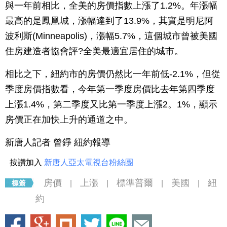
與一年前相比，全美的房價指數上漲了1.2%。年漲幅
最高的是鳳凰城，漲幅達到了13.9%，其實是明尼阿
波利斯(Minneapolis)，漲幅5.7%，這個城市曾被美國
住房建造者協會評?全美最適宜居住的城市。
相比之下，紐約市的房價仍然比一年前低-2.1%，但從
季度房價指數看，今年第一季度房價比去年第四季度
上漲1.4%，第二季度又比第一季度上漲2。1%，顯示
房價正在加快上升的通道之中。
新唐人記者 曾錚 紐約報導
按讚加入
新唐人亞太電視台粉絲團
房價
上漲
標準普爾
美國
紐
|
|
|
|
約