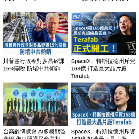
川普簽行政令對多晶矽課
SpaceX、特斯拉德州斥資
15%關稅 防堵中共傾銷
168億 打造最大晶片廠
Terafab
台高齡博覽會 AI多模態監
SpaceX、特斯拉德州斥資