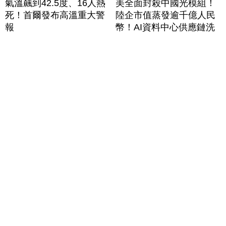
氣溫飆到42.5度、16人熱
美全面封殺中國光模組！
死！首爾發布高溫重大警
陸企市值蒸發逾千億人民
報
幣！AI資料中心供應鏈洗
牌？台灣喜迎轉單！成關
鍵樞紐？｜#財經新聞
│20260805 (三)