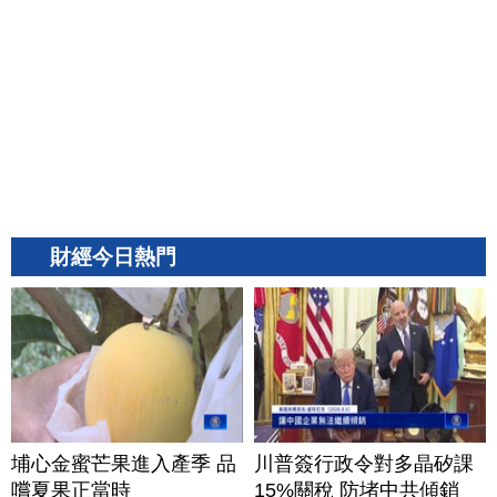
財經今日熱門
埔心金蜜芒果進入產季 品
川普簽行政令對多晶矽課
嚐夏果正當時
15%關稅 防堵中共傾銷