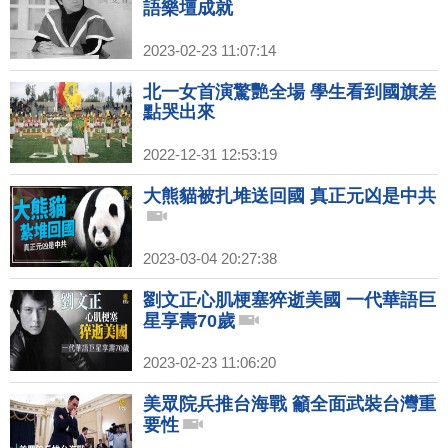
語樂壇成就
2023-02-23 11:07:14
北一女首演驚艷全場 學生看到國旗差
點哭出來
2022-12-31 12:53:19
大熊貓被扎堆送回國 真正元凶是中共
2023-03-04 20:27:38
劉文正心肌梗塞猝逝美國 一代華語巨
星享壽70歲
2023-02-23 11:06:20
美眾院兵推台海戰 籲全面武裝台灣重
要性