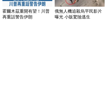
霍爾木茲重開有望！川普
俄無人機追殺烏平民影片
再重話警告伊朗
曝光 小販驚險逃生