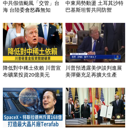
中共假借颱風「交管」台
中東局勢動盪 土耳其沙特
海 台陸委會怒轟無知
巴基斯坦誓共同防禦
降低對中稀土依賴 川普宣
川普預透露美伊談判進展
布礦業投資20億美元
美彈藥充足再擴大生產