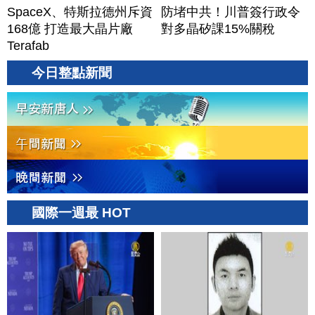
SpaceX、特斯拉德州斥資
防堵中共！川普簽行政令
168億 打造最大晶片廠
對多晶矽課15%關稅
Terafab
今日整點新聞
國際一週最 HOT