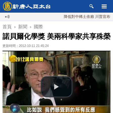
降低對中稀土依賴 川普宣布礦業投資
首頁
›
新聞
›
國際
諾貝爾化學獎 美兩科學家共享殊榮
更新時間：2012-10-11 21:45:24