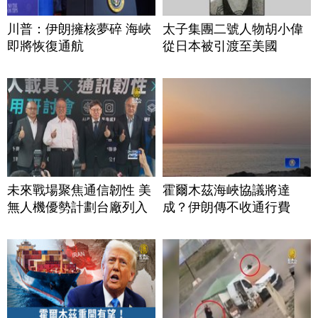
川普：伊朗擁核夢碎 海峽
太子集團二號人物胡小偉
即將恢復通航
從日本被引渡至美國
未來戰場聚焦通信韌性 美
霍爾木茲海峽協議將達
無人機優勢計劃台廠列入
成？伊朗傳不收通行費