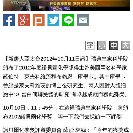
【新唐人亞太台2012年10月11日訊】瑞典皇家科學院
頒布了2012年度諾貝爾化學獎得主為美國兩名科學家
羅伯特．萊夫科維茨和布賴恩．庫畢卡。其中庫畢卡
曾經是萊夫科維茨的博士後研究生。兩人因對人體細
胞中“G-蛋白偶聯受體的研究”有卓越成就而獲此殊榮。
10月10日，11：45分，在這裡瑞典皇家科學院，將頒
布2102諾貝爾化學獎，等一下我們去採訪一下評委
諾貝爾化學獎評審委員會 薩沙 林絲：「今年的獲獎成