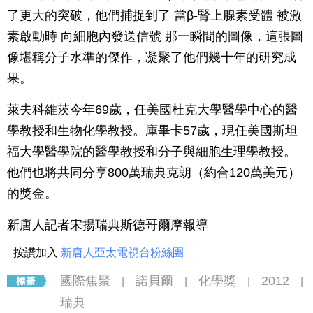
了更大的突破，他們捕捉到了 當β-腎上腺素受體 被激
素啟動時 向細胞內發送信號 那一瞬間的圖像，這張圖
像堪稱分子水準的傑作，凝聚了他們幾十年的研究成
果。
萊夫科維茨今年69歲，任美國杜克大學醫學中心的醫
學教授和生物化學教授。庫畢卡57歲，現任美國斯坦
福大學醫學院的醫學教授和分子與細胞生理學教授。
他們也將共同分享800萬瑞典克朗（約合120萬美元）
的獎金。
新唐人記者宋揚瑞典斯德哥爾摩報導
按讚加入
新唐人亞太電視台粉絲團
國際焦聚
諾貝爾
化學獎
2012
|
|
|
|
瑞典