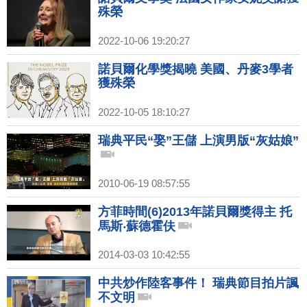
殊榮
2022-10-06 19:20:27
諾貝爾化學獎揭曉 美國、丹麥3學者
獲殊榮
2022-10-05 18:10:27
瑞典平民“娶”王儲 上演男版“灰姑娘”
2010-06-19 08:57:55
方菲時間(6)2013年諾貝爾獎得主 托
馬斯‧蘇德霍伕
2014-03-03 10:42:55
中共炒作陸客事件！ 瑞典節目拍片諷
不文明