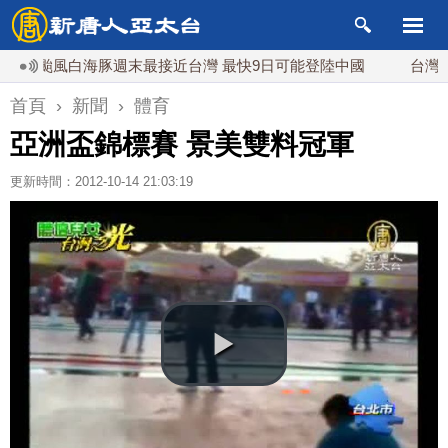
颱風白海豚週末最接近台灣 最快9日可能登陸中國
台灣漢光首結
首頁
›
新聞
›
體育
亞洲盃錦標賽 景美雙料冠軍
更新時間：2012-10-14 21:03:19