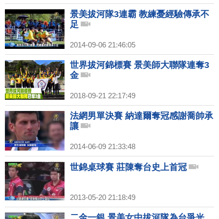
景美拔河隊3連霸 教練憂經驗傳承不
足
2014-09-06 21:46:05
世界拔河錦標賽 景美師大聯隊連奪3
金
2018-09-21 22:17:49
法網男單決賽 納達爾奪冠感謝喬帥承
讓
2014-06-09 21:33:48
世錦桌球賽 莊陳奪台史上首冠
2013-05-20 21:18:49
二金一銀 景美女中拔河隊為台爭光