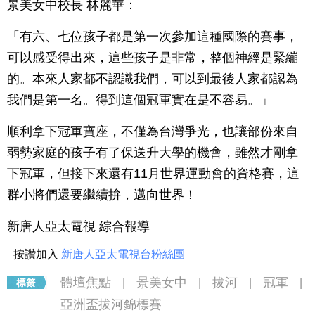
景美女中校長 林麗華：
「有六、七位孩子都是第一次參加這種國際的賽事，
可以感受得出來，這些孩子是非常，整個神經是緊繃
的。本來人家都不認識我們，可以到最後人家都認為
我們是第一名。得到這個冠軍實在是不容易。」
順利拿下冠軍寶座，不僅為台灣爭光，也讓部份來自
弱勢家庭的孩子有了保送升大學的機會，雖然才剛拿
下冠軍，但接下來還有11月世界運動會的資格賽，這
群小將們還要繼續拚，邁向世界！
新唐人亞太電視 綜合報導
按讚加入
新唐人亞太電視台粉絲團
體壇焦點
景美女中
拔河
冠軍
|
|
|
|
亞洲盃拔河錦標賽