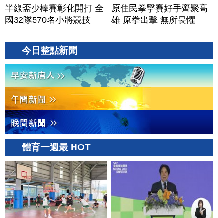
半線盃少棒賽彰化開打 全
原住民拳擊賽好手齊聚高
國32隊570名小將競技
雄 原拳出擊 無所畏懼
今日整點新聞
體育一週最 HOT