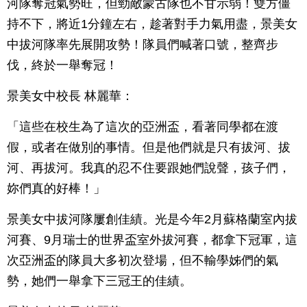
河隊奪冠氣勢旺，但勁敵蒙古隊也不甘示弱！雙方僵
持不下，將近1分鐘左右，趁著對手力氣用盡，景美女
中拔河隊率先展開攻勢！隊員們喊著口號，整齊步
伐，終於一舉奪冠！
景美女中校長 林麗華：
「這些在校生為了這次的亞洲盃，看著同學都在渡
假，或者在做別的事情。但是他們就是只有拔河、拔
河、再拔河。我真的忍不住要跟她們說聲，孩子們，
妳們真的好棒！」
景美女中拔河隊屢創佳績。光是今年2月蘇格蘭室內拔
河賽、9月瑞士的世界盃室外拔河賽，都拿下冠軍，這
次亞洲盃的隊員大多初次登場，但不輸學姊們的氣
勢，她們一舉拿下三冠王的佳績。