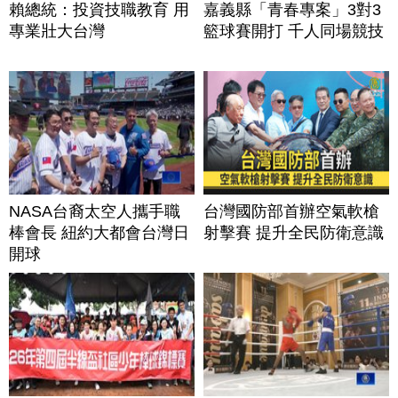
賴總統：投資技職教育 用
嘉義縣「青春專案」3對3
專業壯大台灣
籃球賽開打 千人同場競技
NASA台裔太空人攜手職
台灣國防部首辦空氣軟槍
棒會長 紐約大都會台灣日
射擊賽 提升全民防衛意識
開球