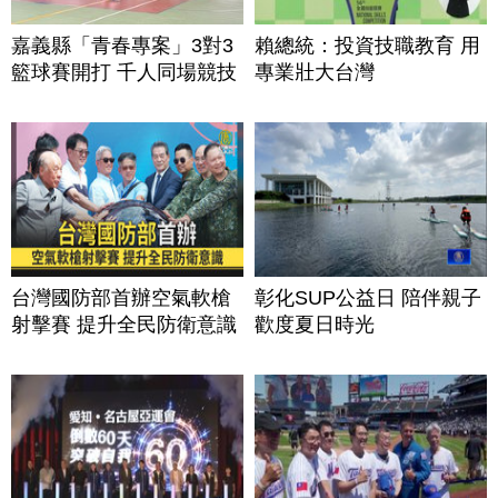
嘉義縣「青春專案」3對3
賴總統：投資技職教育 用
籃球賽開打 千人同場競技
專業壯大台灣
台灣國防部首辦空氣軟槍
彰化SUP公益日 陪伴親子
射擊賽 提升全民防衛意識
歡度夏日時光