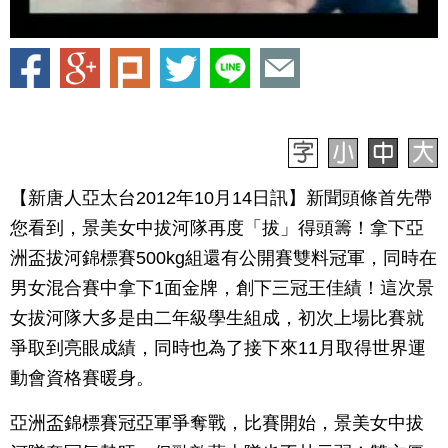
【新唐人亞太台2012年10月14日訊】新聞頭條首先帶
您看到，景美女中拔河隊再度「拔」得頭籌！拿下亞
洲盃拔河錦標賽500kg組還有公開賽雙料冠軍，同時在
男女混合賽中拿下1面金牌，創下三冠王佳績！這次景
女拔河隊大多是由二年級學生組成，初次上場比賽就
爭取到亮眼成績，同時也為了接下來11月取得世界運
動會資格賽暖身。
亞洲盃錦標賽冠亞軍爭奪戰，比賽開始，景美女中拔