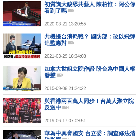
初質詢大酸舔共藝人 陳柏惟：阿公你
看到了嗎
2020-03-21 13:20:55
共機擾台消耗戰？ 國防部：改以飛彈
追監應對
2021-03-29 18:34:08
加拿大世姐立院作證 盼台為中國人權
發聲
2015-09-08 21:24:22
與香港兩百萬人同步！台萬人聚立院
反送中
2019-06-17 07:09:51
華為中興脅國安 台立委：調查修法清