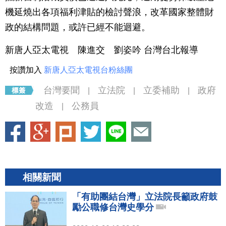
機延燒出各項福利津貼的檢討聲浪，改革國家整體財
政的結構問題，或許已經不能迴避。
新唐人亞太電視 陳進交 劉姿吟 台灣台北報導
按讚加入
新唐人亞太電視台粉絲團
台灣要聞
立法院
立委補助
政府
|
|
|
改造
公務員
|
相關新聞
「有助團結台灣」立法院長籲政府鼓
勵公職修台灣史學分