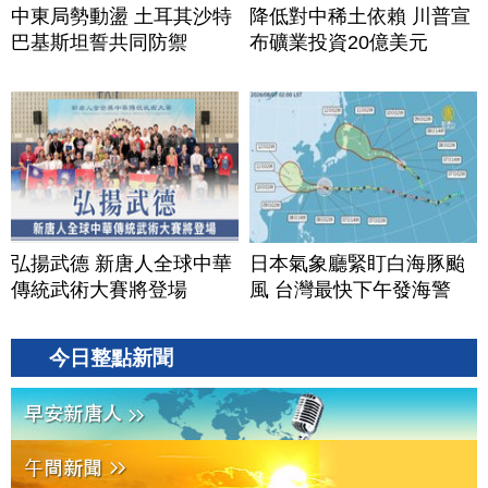
中東局勢動盪 土耳其沙特
降低對中稀土依賴 川普宣
巴基斯坦誓共同防禦
布礦業投資20億美元
弘揚武德 新唐人全球中華
日本氣象廳緊盯白海豚颱
傳統武術大賽將登場
風 台灣最快下午發海警
今日整點新聞