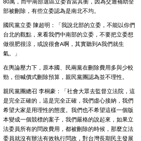
80萬，而中南部選區立委首當其衝，因為交通補助全
部被刪除，有些立委認為是南北不均。
國民黨立委 陳超明：「我說北部的立委，不能以你們
台北的觀點，來看我們中南部的立委，不要把立委想
做很肥很涼，或說很會A啊，其實聽到A我們就生
氣。」
在輿論壓力下，原本國、民兩黨在刪除費用多與少較
勁，但喊價式刪除預算，親民黨團認為並不理性。
親民黨團總召 李桐豪：「社會大眾去監督立法院，這
是完全正確的，這是完全正確，我們虛心接納，我們
希望大家是用理性的態度。我們也不希望這樣一個版
本變成一個競標的案子，我們嚴格的說起來，如果立
法委員所有的問政費用，都被刪除的時候，那麼立法
委員就沒有辦法有效執行問政，對台灣長期民主發展