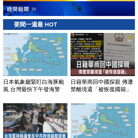
要聞一週最 HOT
日本氣象廳緊盯白海豚颱
日籍華商回中國探親 傳遭
風 台灣最快下午發海警
禁離境還「被恢復國籍」