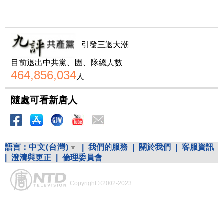
引發三退大潮
目前退出中共黨、團、隊總人數
464,856,034
人
隨處可看新唐人
語言：
中文(台灣)
|
我們的服務
|
關於我們
|
客服資訊
|
澄清與更正
|
倫理委員會
Copyright ©2002-2023