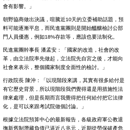
會有影響。」
朝野協商做出決議，喧騰近10天的立委補助話題，預
料可能逐漸平息，而民進黨團則是開始醞釀檢討公部
門人員優惠，例如18%存款等，應該也要法制化。
民進黨團幹事長 潘孟安：「國家的改造，社會的改
革，由立法院率先做起，立法院先自宮之後，才能向
社會來表示，整個國家制度全面性的檢討。」
行政院長 陳沖：「以現階段來講，其實有很多給付是
有它歷史背景，所以現階段我們覺得還是用措施性法
律來處理，但是長期而言我覺得把任何給付把它法律
化，是可以來跟考試院做個討論。」
根據立法院預算中心的最新報告，各級政府軍公教退
撫新舊制潛藏負債已逼近八兆元，近期從勞保破產危