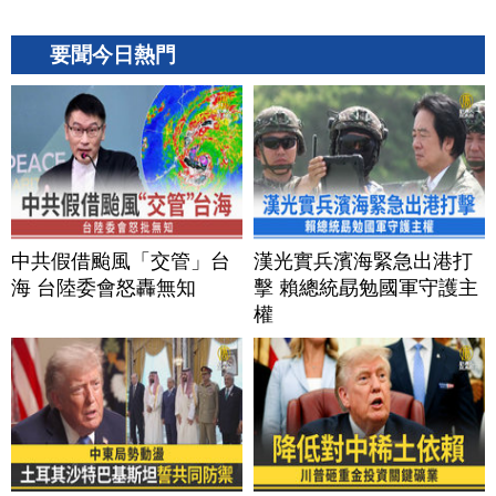
要聞今日熱門
中共假借颱風「交管」台
漢光實兵濱海緊急出港打
海 台陸委會怒轟無知
擊 賴總統勗勉國軍守護主
權