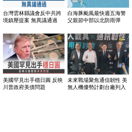
台灣雲林縣議會反中共跨
白海豚颱風最快週五海警
境鎮壓提案 無異議通過
父親節中部以北防雨彈
美國罕見出手穩日圓 反映
未來戰場聚焦通信韌性 美
川普政府美債問題
無人機優勢計劃台廠列入