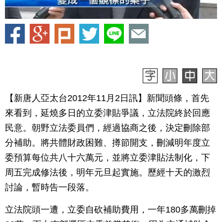
【新唐人亞太台2012年11月2日訊】新聞頭條，首先
來看到，延燒多日的立委津貼爭議，立法院終於回應
民意。朝野立法委員們，經過協商之後，決定刪除部
分補助。將共體財政困難、撙節開支，刪減明年度立
委預算每位共八十六萬元，並將立委津貼法制化，下
周五完成修法後，明年元旦起實施。歷經十天的激烈
討論，暫時告一段落。
立法院頭一遭，立委自砍補助費用，一年180多萬刪掉