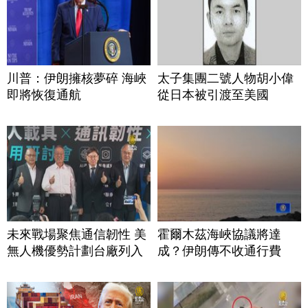
川普：伊朗擁核夢碎 海峽
太子集團二號人物胡小偉
即將恢復通航
從日本被引渡至美國
未來戰場聚焦通信韌性 美
霍爾木茲海峽協議將達
無人機優勢計劃台廠列入
成？伊朗傳不收通行費