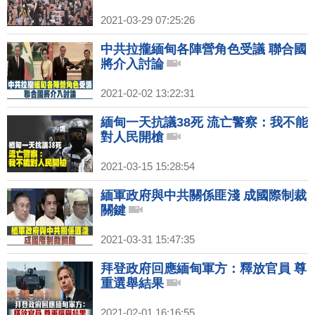
2021-03-29 07:25:26
中共拉攏緬甸各陣營角色受議 聯合國
將介入討論
2021-02-02 13:22:31
緬甸一天抗議38死 流亡警察：我不能
對人民開槍
2021-03-15 15:28:54
緬軍政府與中共關係匪淺 成國際制裁
關鍵
2021-03-31 15:47:35
拜登政府回應緬甸軍方：釋放官員 尊
重選舉結果
2021-02-01 16:16:55