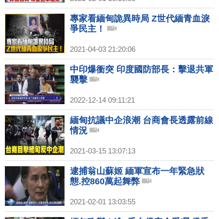
專家看緬甸詭異時局 Z世代緬青血淚
爭民主！
2021-04-03 21:20:06
中印爆衝突 印度國防部長：擊退共軍
襲擊
2022-12-14 09:11:21
緬甸抗議中企浪潮 台商會長透露前線
情況
2021-03-15 13:07:13
逮捕翁山蘇姬 緬軍宣布一年緊急狀
態.控860萬起舞弊
2021-02-01 13:03:55