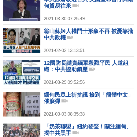
甸貿易往來
2021-03-30 07:25:49
翁山蘇姬人權鬥士形象不再 被憂靠攏
中共政權
2021-02-02 13:13:51
12國防長譴責緬軍殺戮平民 人道組
織：中共協助鎮壓
2021-03-29 09:52:56
緬甸民眾上街抗議 撿到「簡體中文」
催淚彈
2021-03-03 08:35:38
「奶茶聯盟」紐約發聲！關注緬甸、
揭中共黑手