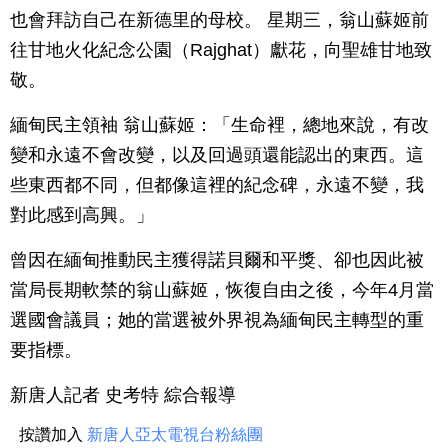
也會拜訪自己在新德里的母校。 星期三，翁山蘇姬前
往甘地火化紀念公園（Rajghat）獻花，向聖雄甘地致
敬。
緬甸民主領袖 翁山蘇姬：「生命裡，總地來說，有改
變和永遠不會改變，以及回過頭還能認出的東西。這
些東西都不同，但都像這裡的紀念碑，永遠不變，我
對此感到高興。」
曾因在緬甸推動民主獲得諾貝爾和平獎、卻也因此被
當局長期軟禁的翁山蘇姬，恢復自由之後，今年4月當
選國會議員；她的當選被外界視為緬甸民主轉型的重
要指標。
新唐人記者 史考特 綜合報導
按讚加入
新唐人亞太電視台粉絲團