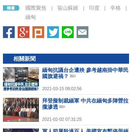
國際聚焦
翁山蘇姬
印度
辛格
|
|
|
|
緬甸
相關新聞
緬甸抗議台企遭殃 參考越南掛中華民
國旗避禍？
2021-03-15 08:02:56
拜登擬制裁緬軍 中共在緬甸多陣營拉
攏滲透
2021-02-02 07:31:25
軍人節屠殺過百人 美國宣布暫停與緬