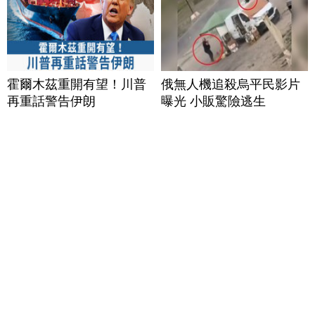
霍爾木茲重開有望！川普
俄無人機追殺烏平民影片
再重話警告伊朗
曝光 小販驚險逃生