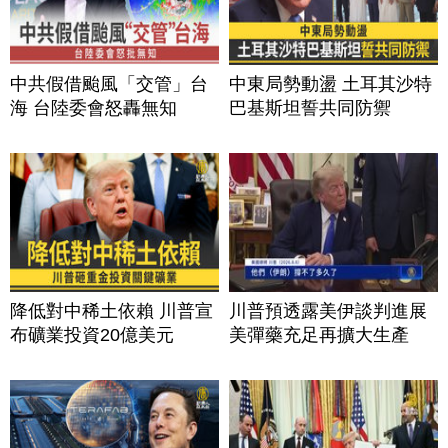
中共假借颱風「交管」台
中東局勢動盪 土耳其沙特
海 台陸委會怒轟無知
巴基斯坦誓共同防禦
降低對中稀土依賴 川普宣
川普預透露美伊談判進展
布礦業投資20億美元
美彈藥充足再擴大生產