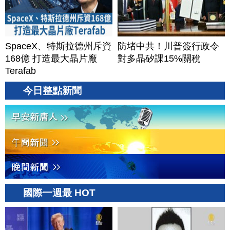
SpaceX、特斯拉德州斥資
防堵中共！川普簽行政令
168億 打造最大晶片廠
對多晶矽課15%關稅
Terafab
今日整點新聞
國際一週最 HOT