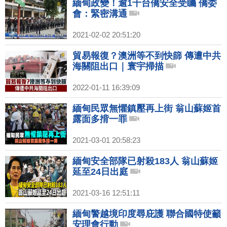
緬甸政變！逾1千台僑安全受矚 僑委
會：緊密溝通
2021-02-02 20:51:20
貿易報復？澳洲等不到快篩 傳遭中共
海關阻出口｜寰宇掃描
2022-01-11 16:39:09
緬甸民眾無懼鎮壓再上街 翁山蘇姬首
露面多揹一罪
2021-03-01 20:58:23
緬甸安全部隊已射殺183人 翁山蘇姬
延至24日出庭
2021-03-16 12:51:11
緬甸警越境印度尋庇護 聯合國特使籲
安理會行動