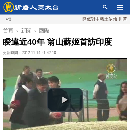
降低對中稀土依賴 川普宣布礦
首頁
›
新聞
›
國際
睽違近40年 翁山蘇姬首訪印度
更新時間：2012-11-14 21:42:10