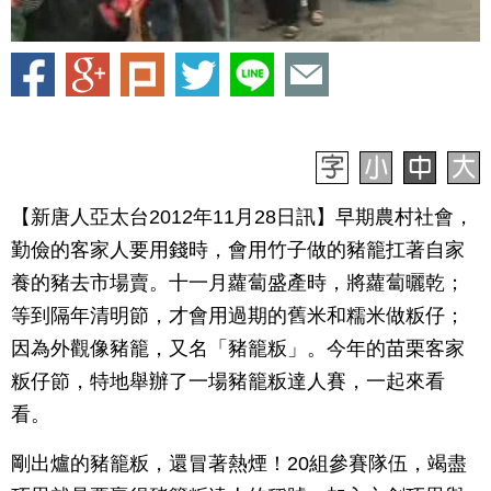
【新唐人亞太台2012年11月28日訊】早期農村社會，
勤儉的客家人要用錢時，會用竹子做的豬籠扛著自家
養的豬去市場賣。十一月蘿蔔盛產時，將蘿蔔曬乾；
等到隔年清明節，才會用過期的舊米和糯米做粄仔；
因為外觀像豬籠，又名「豬籠粄」。今年的苗栗客家
粄仔節，特地舉辦了一場豬籠粄達人賽，一起來看
看。
剛出爐的豬籠粄，還冒著熱煙！20組參賽隊伍，竭盡