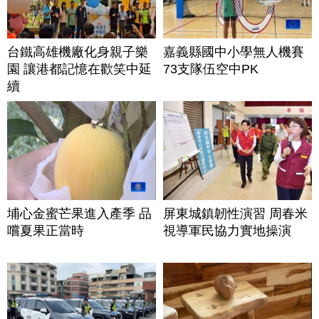
台鐵高雄機廠化身親子樂
嘉義縣國中小學無人機賽
園 讓港都記憶在歡笑中延
73支隊伍空中PK
續
埔心金蜜芒果進入產季 品
屏東城鎮韌性演習 周春米
嚐夏果正當時
視導軍民協力實地操演