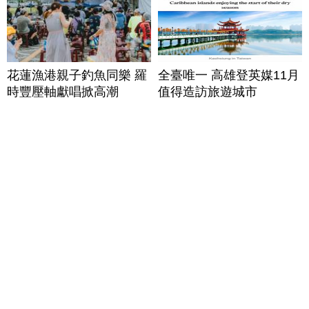
花蓮漁港親子釣魚同樂 羅
全臺唯一 高雄登英媒11月
時豐壓軸獻唱掀高潮
值得造訪旅遊城市