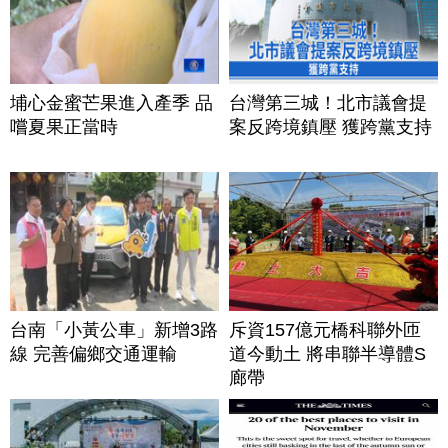
埔心金蜜芒果進入產季 品
台灣第三城！北市議會提
嚐夏果正當時
案反跨境鎮壓 獲跨黨支持
台南「小黃公車」新增3路
斥資157億元橋科聯外匝
線 完善偏鄉交通運輸
道今動土 將串聯半導體S
廊帶