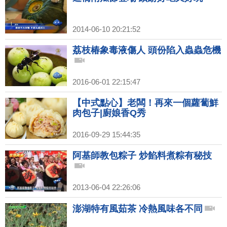
2014-06-10 20:21:52
荔枝椿象毒液傷人 頭份陷入蟲蟲危機
2016-06-01 22:15:47
【中式點心】老闆！再來一個蘿蔔鮮
肉包子|廚娘香Q秀
2016-09-29 15:44:35
阿基師教包粽子 炒餡料煮粽有秘技
2013-06-04 22:26:06
澎湖特有風茹茶 冷熱風味各不同