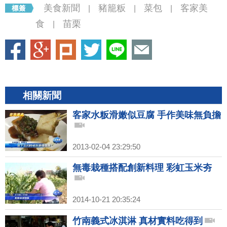
美食新聞
豬籠粄
菜包
客家美
|
|
|
食
苗栗
|
相關新聞
客家水粄滑嫩似豆腐 手作美味無負擔
2013-02-04 23:29:50
無毒栽種搭配創新料理 彩虹玉米夯
2014-10-21 20:35:24
竹南義式冰淇淋 真材實料吃得到