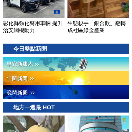
彰化縣強化警用車輛 提升
生態殺手「銀合歡」翻轉
治安網機動力
成社區綠金產業
今日整點新聞
地方一週最 HOT