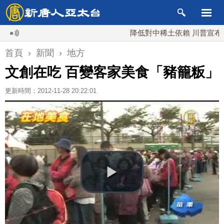
降低對中稀土依賴 川普宣布礦業投資
首頁
›
新聞
›
地方
文創在吃 百變客家美食「豬籠粄」
更新時間：2012-11-28 20:22:01