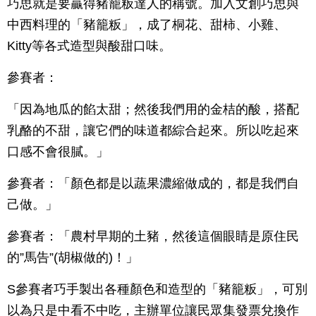
巧思就是要贏得豬籠粄達人的稱號。加入文創巧思與
中西料理的「豬籠粄」，成了桐花、甜柿、小雞、
Kitty等各式造型與酸甜口味。
參賽者：
「因為地瓜的餡太甜；然後我們用的金桔的酸，搭配
乳酪的不甜，讓它們的味道都綜合起來。所以吃起來
口感不會很膩。」
參賽者：「顏色都是以蔬果濃縮做成的，都是我們自
己做。」
參賽者：「農村早期的土豬，然後這個眼睛是原住民
的”馬告”(胡椒做的)！」
S參賽者巧手製出各種顏色和造型的「豬籠粄」，可別
以為只是中看不中吃，主辦單位讓民眾集發票兌換作