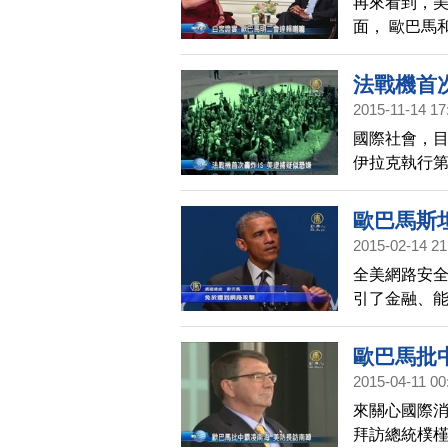
再來看到，美
面， 歐巴馬
會面，對此，
訪美行，已
法戰機首次
問題。這次將
2015-11-14 17
國際社會，目
伊拉克執行第
馬、企圖加入
捕。
歐巴馬斯
2015-02-14 21
全美網路安
引了金融、
巴馬，到場
現場報導。
歐巴馬批
2015-04-11 00
來關心國際
拜訪總統樸