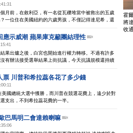
:41:31
幾個月前，在敘利亞，有一名從瓦礫堆當中被救出的五歲
霍
嗎？一位住在美國紐約的六歲男孩，不僅記得達尼希，還
將
封信給美國總統歐巴馬，希望邀請達尼希到美國，並給他
收
回應示威潮 蘋果庫克籲團結理性
:15:41
選結果出爐之後，白宮也開始進行權力轉移。不過有許多
是沒有辦法接受選舉結果上街抗議，今天抗議規模還持續
5座城市。蘋果總裁庫克為此還特別發信給員工，呼籲員
人票 川普和希拉蕊各花了多少錢
:00:11
在美國總統大選中獲勝，而川普在競選花費上，遠少於對
競選支出，不到希拉蕊花費的一半。
 歐巴馬明二會達賴喇嘛
:35:06