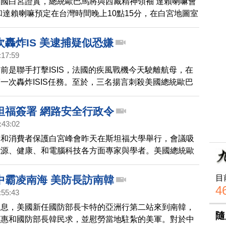
國白宮證實，總統歐巴馬將與西藏精神領袖 達賴喇嘛會
和達賴喇嘛預定在台灣時間晚上10點15分，在白宮地圖室
中共又搬出分裂說，向美方施壓。 而達賴喇嘛第一天的
經在華盛頓發表演講，希望年輕人要努力應對世界上各種
轟炸IS 美逮捕疑似恐嫌
是歐巴馬與達賴喇嘛在2014年之後，第二度會面。
:17:59
前是聯手打擊ISIS，法國的疾風戰機今天駛離航母，在
一次轟炸ISIS任務。至於，三名揚言刺殺美國總統歐巴
恐怖組織伊斯蘭國的男子，已經遭到聯邦調查局FBI的逮
坦福簽署 網路安全行政令
:43:02
全和消費者保護白宮峰會昨天在斯坦福大學舉行，會議吸
能源、健康、和電腦科技各方面專家與學者。美國總統歐
演說後，也簽署了一項安全保護消費者行政命令。我們的
目
中霸凌南海 美防長訪南韓
4
:55:43
消息，美國新任國防部長卡特的亞洲行第二站來到南韓，
隨
槿惠和國防部長韓民求，並慰勞當地駐紮的美軍。對於中