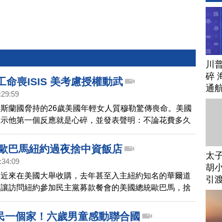
川
碎 
工命喪ISIS 美考慮授權動武
通
:29:59
斯蘭國脅持的26歲美國年輕女人質穆勒驚傳喪命。美國
表示他第一個反應就是心碎，並發表聲明：不論花費多久
將會找到要為她被挾持和喪生負責的恐怖分子，將他們繩
 歐巴馬紐約過夜捨中資飯店
太
:34:09
胡小
業近來在美國大舉收購，去年甚至入主紐約知名的華爾道
引
這讓訪問紐約參加民主黨募款餐會的美國總統歐巴馬，捨
華爾道夫。原因就是怕，隔牆有耳。
民一個家！六歲男童感動聯合國