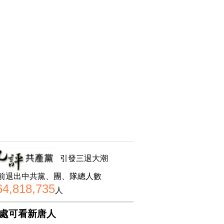
引發三退大潮
前退出中共黨、團、隊總人數
64,818,735
人
處可看新唐人