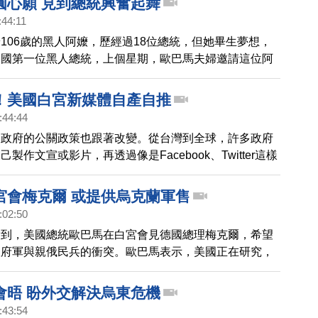
圓心願 見到總統興奮起舞
:44:11
106歲的黑人阿嬤，歷經過18位總統，但她畢生夢想，
美國第一位黑人總統，上個星期，歐巴馬夫婦邀請這位阿
客，她一見到歐巴馬，當場開心的手舞足蹈，讓歐巴馬都
她，動作放慢一點。
！美國白宮新媒體自產自推
:44:44
，政府的公關政策也跟著改變。從台灣到全球，許多政府
製作文宣或影片，再透過像是Facebook、Twitter這樣
自己推廣。像是美國白宮，光是今年就已經上傳了超過
到Youtube，《華盛頓郵報》就說，美國白宮已經成為了自
宮會梅克爾 或提供烏克蘭軍售
作公司。
:02:50
看到，美國總統歐巴馬在白宮會見德國總理梅克爾，希望
政府軍與親俄民兵的衝突。歐巴馬表示，美國正在研究，
手段無法止戰，可能會提供烏克蘭軍售，不過，德國總理
是持反對意見，兩方能否取得共識備受關注，目前為止，
會晤 盼外交解決烏東危機
戰火，已經奪走超過5000條人命。
:43:54