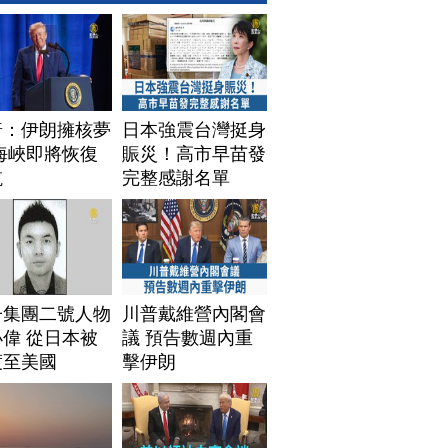
普：伊朗擁核夢
日本強震台灣挺身
海峽即將恢復
賑災！高市早苗發
航
完整感謝名單
子集團二號人物
川普戴維營內閣會
偉 從日本被
議 預告數週內重
渡至美國
擊伊朗