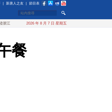
賽
|
新唐人之友
|
節目表
川普預透露美伊談判進展 美彈藥充足再擴大生產
2026 年 8 月 7 日 星期五
川普簽行
午餐