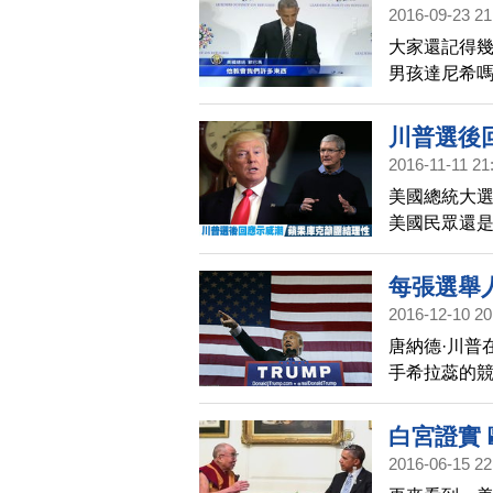
2016-09-23 21
大家還記得
男孩達尼希
親自寫了一
一個家。
川普選後
2016-11-11 21
美國總統大
美國民眾還
擴大到北美2
工團結。
每張選舉
2016-12-10 20
唐納德·川普
手希拉蕊的
白宮證實
2016-06-15 22