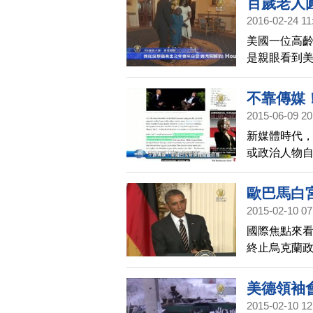
百歲老人
2016-02-24 11
美國一位高齡
是親眼看到
嬤到白宮作
忍不住提醒
不靠傳媒
2015-06-09 20
新媒體時代
或政治人物自己
的社交媒體
400支影片
歐巴馬白
己的媒體製
2015-02-10 07
國際焦點來
終止烏克蘭
如果以外交
梅克爾之前
美德領袖
烏克蘭東部的
2015-02-10 12