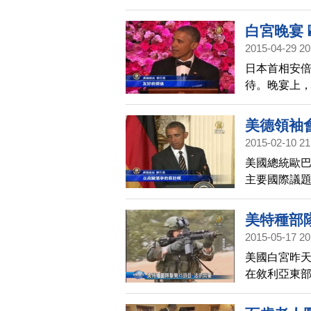
共的南海問
就霸凌周遭
白宮晚宴
2015-04-29 20
日本首相安
待。晚宴上
默，氣氛歡
美德領袖
2015-02-10 21
美國總統歐
主要國際議
蘭武器援助
國際戰爭。
美特種部隊
2015-05-17 20
美國白宮昨天
在敘利亞東
子，並營救遭