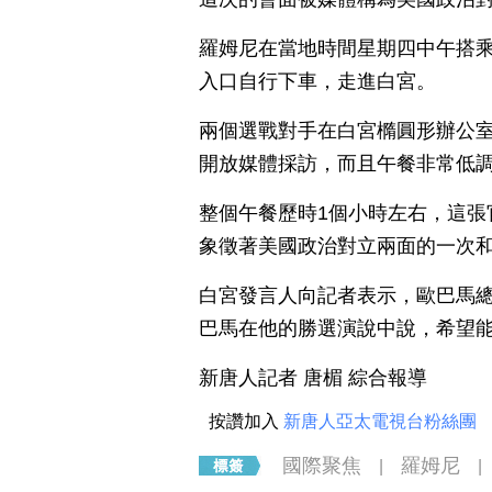
羅姆尼在當地時間星期四中午搭乘黑
入口自行下車，走進白宮。
兩個選戰對手在白宮橢圓形辦公
開放媒體採訪，而且午餐非常低
整個午餐歷時1個小時左右，這張
象徵著美國政治對立兩面的一次
白宮發言人向記者表示，歐巴馬
巴馬在他的勝選演說中說，希望
新唐人記者 唐楣 綜合報導
按讚加入
新唐人亞太電視台粉絲團
國際聚焦
羅姆尼
|
|