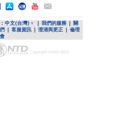
：
中文(台灣)
|
我們的服務
|
關
們
|
客服資訊
|
澄清與更正
|
倫理
會
Copyright ©2002-2023