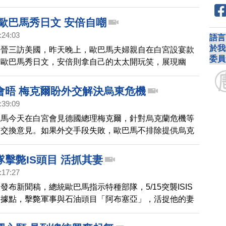
題，美國總統歐巴馬今天表示，不能因為自己的肌肉大，
國家主權。
 歐巴馬秀日文 安倍自嘲
:24:03
語言
於我
倍晉三訪美國，昨天晚上，歐巴馬夫婦親自在白宮設宴款
委員
，歐巴馬秀日文，安倍則拿自己的太太開玩笑，展現幽
樂。
會晤 梅克爾盼外交解決烏東危機
:39:09
巴馬今天在白宮會見德國總理梅克爾，針對烏克蘭危機等
題交換意見。如果外交手段失敗，歐巴馬不排除提供烏克
，但梅克爾認為武器援助只會讓戰爭衝突更加升級，變成
擊斃IS頭目 活抓其妻
:17:27
發布新聞稿，總統歐巴馬指示特種部隊，5/15突襲ISIS
部據點，擊斃軍事與石油頭目「阿布塞亞」，活捉他的妻
ISIS挾持的年輕女子。