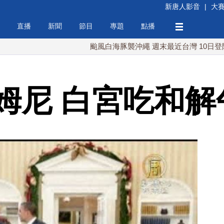
新唐人影音
|
大
直播
新聞
節目
專題
點播
颱風白海豚襲沖繩 週末最近台灣 10日登陸浙江
姆尼 白宮吃和解