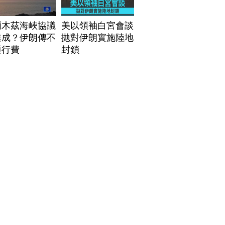
爾木茲海峽協議
美以領袖白宮會談
達成？伊朗傳不
拋對伊朗實施陸地
通行費
封鎖