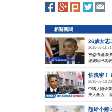
相關新聞
26歲女志
2015-02-11 21
被恐怖組織伊
總統歐巴馬
時間，美國
之以法。
怕洩密！
2015-07-18 20
中國大陸企
夫大飯店。
棄中資飯店
想給小難