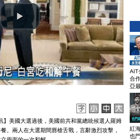
AI
合作
亞
0日訊】美國大選過後，美國前共和黨總統候選人羅姆
紅
午餐。兩人在大選期間唇槍舌戰，言辭激烈攻擊，
也
對立兩面的一次和解。