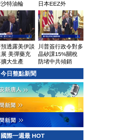
擊沙特油輪
日本EEZ外
普預透露美伊談
川普簽行政令對多
展 美彈藥充
晶矽課15%關稅
再擴大生產
防堵中共傾銷
今日整點新聞
國際一週最 HOT