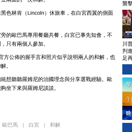
襲
色林肯（Lincoln）休旅車，在白宮西翼的側面
室旁的歐巴馬專用餐廳共餐，白宮已事先知會，不
川
調，只有兩個人參加。
判進
官方公佈的握手言和照片似乎說明兩人的和解，也
足
和解。
總統想聽聽羅姆尼的治國理念與分享選戰經驗。歐
能夠坐下來與羅姆尼談談。
歐巴馬
白宮
和解
|
|