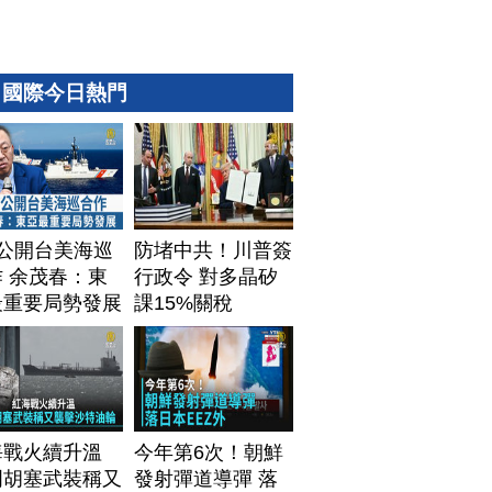
國際今日熱門
T公開台美海巡
防堵中共！川普簽
 余茂春：東
行政令 對多晶矽
最重要局勢發展
課15%關稅
海戰火續升溫
今年第6次！朝鮮
門胡塞武裝稱又
發射彈道導彈 落